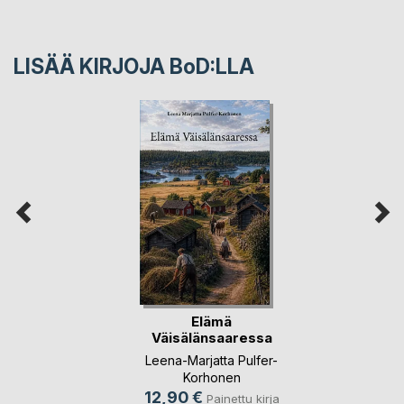
LISÄÄ KIRJOJA B
o
D:LLA
Elämä
Väisälänsaaressa
Leena-Marjatta Pulfer-
Korhonen
12,90 €
Painettu kirja