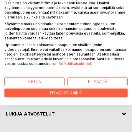
Osa niistä on välttämättömiä ja teknisesti tarpeellisia. Lisäksi
KUVAUS
käytämme analyysimenetelmiä (esim. evästeitä tai sormenjälkiä sekä
palvelinpuolen seurantaa) mitataksemme, kuinka usein sivustollamme
vieraillaan ja kuinka sitä käytetään.
Kirja kertoo lyhyesti nykyisen Mustasaaren jokaisen kylän
Käytämme markkinointitarkoituksiin seurantateknologioita kuten
historiasta, hallinnosta, elinkeinoista, kulkuyhteyksistä,
palvelinpuolen seurantaa sekä kolmansien osapuolien palveluita,
joiden kautta voidaan käyttää laiteriippuvaisia evästeitä, sormenjälkiä,
yhdistyksistä ja sosiaalisesta elämästä, ihmisistä,
seurantapikseleitä ja IP-osoitteita.
rakennuksista, ominaispiirteistä ja tarinoista. Kirja auttaa
Upotamme lisäksi kolmansien osapuolten sisältöä (esim.
ymmärtämään erittäin suuria maankohoamisen ja
videoalustoja). Emme voi vaikuttaa kolmannen osapuolen suorittamaan
historiallisen kehityksen aiheuttamia muutoksia kylien
tietojen jatkokäsittelyyn tai mahdolliseen seurantaan. Asetuksillasi
asukkaiden elinolosuhteissa ja kertoo, miten näistä kylistä
annat suostumuksen edellä kuvattuihin prosesseihin. Vastaisuudessa
voit peruuttaa suostumuksesi. (
BoD Julkaisutiedot
)
tuli sellaisia, kuin ne tänä päivänä ovat.
KIELLÄ
EI, SÄÄDÄ
KIRJAILIJA
HYVÄKSY KAIKKI
LEHDISTÖARVOSTELUT
LUKIJA-ARVOSTELUT