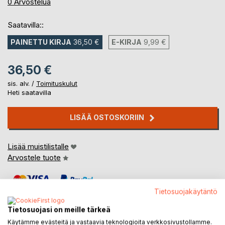
0%
0
Arvostelua
Saatavilla::
PAINETTU KIRJA
36,50 €
E-KIRJA
9,99 €
36,50 €
sis. alv. /
Toimituskulut
Heti saatavilla
LISÄÄ OSTOSKORIIN
Lisää muistilistalle
Arvostele tuote
Tietosuojakäytäntö
Tietosuojasi on meille tärkeä
Käytämme evästeitä ja vastaavia teknologioita verkkosivustollamme.