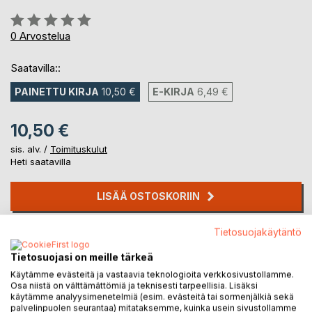
Arvostelu::
0%
0
Arvostelua
Saatavilla::
PAINETTU KIRJA
10,50 €
E-KIRJA
6,49 €
10,50 €
sis. alv. /
Toimituskulut
Heti saatavilla
LISÄÄ OSTOSKORIIN
Tietosuojakäytäntö
Lisää muistilistalle
Arvostele tuote
Tietosuojasi on meille tärkeä
Käytämme evästeitä ja vastaavia teknologioita verkkosivustollamme.
Osa niistä on välttämättömiä ja teknisesti tarpeellisia. Lisäksi
käytämme analyysimenetelmiä (esim. evästeitä tai sormenjälkiä sekä
palvelinpuolen seurantaa) mitataksemme, kuinka usein sivustollamme