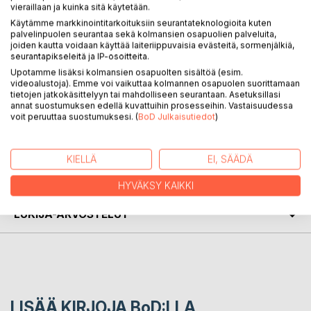
vieraillaan ja kuinka sitä käytetään.
Käytämme markkinointitarkoituksiin seurantateknologioita kuten
palvelinpuolen seurantaa sekä kolmansien osapuolien palveluita,
KUVAUS
joiden kautta voidaan käyttää laiteriippuvaisia evästeitä, sormenjälkiä,
seurantapikseleitä ja IP-osoitteita.
Upotamme lisäksi kolmansien osapuolten sisältöä (esim.
videoalustoja). Emme voi vaikuttaa kolmannen osapuolen suorittamaan
Kuka olet / kun viimeinen lanka kudoksessa / on kulunut
tietojen jatkokäsittelyyn tai mahdolliseen seurantaan. Asetuksillasi
loppuun
annat suostumuksen edellä kuvattuihin prosesseihin. Vastaisuudessa
voit peruuttaa suostumuksesi. (
BoD Julkaisutiedot
)
KIRJAILIJA
KIELLÄ
EI, SÄÄDÄ
LEHDISTÖARVOSTELUT
HYVÄKSY KAIKKI
LUKIJA-ARVOSTELUT
LISÄÄ KIRJOJA B
o
D:LLA