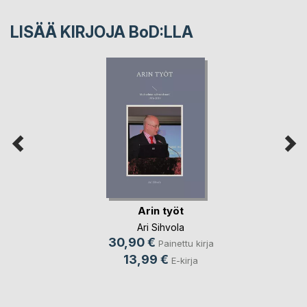
LISÄÄ KIRJOJA B
o
D:LLA
Arin työt
Ari Sihvola
30,90 €
Painettu kirja
13,99 €
E-kirja