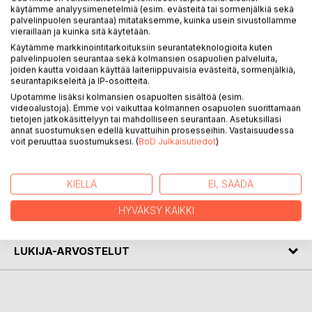
käytämme analyysimenetelmiä (esim. evästeitä tai sormenjälkiä sekä
palvelinpuolen seurantaa) mitataksemme, kuinka usein sivustollamme
vieraillaan ja kuinka sitä käytetään.
Ari Sihvola (born 1951) began his career at the Finnish
Käytämme markkinointitarkoituksiin seurantateknologioita kuten
Ministry for Foreign Affairs as a young civil servant in the
palvelinpuolen seurantaa sekä kolmansien osapuolien palveluita,
1970s. Over the years, Ari has played a key role in the
joiden kautta voidaan käyttää laiteriippuvaisia evästeitä, sormenjälkiä,
development of public governance and the development
seurantapikseleitä ja IP-osoitteita.
of the skills of civil servants, especially in EU affairs and
Upotamme lisäksi kolmansien osapuolten sisältöä (esim.
leadership. In addition to Finland and the European
videoalustoja). Emme voi vaikuttaa kolmannen osapuolen suorittamaan
tietojen jatkokäsittelyyn tai mahdolliseen seurantaan. Asetuksillasi
Commission, Ari's expertise has been utilised in many
annat suostumuksen edellä kuvattuihin prosesseihin. Vastaisuudessa
demanding international projects on four continents.
voit peruuttaa suostumuksesi. (
BoD Julkaisutiedot
)
KIRJAILIJA
KIELLÄ
EI, SÄÄDÄ
HYVÄKSY KAIKKI
LEHDISTÖARVOSTELUT
LUKIJA-ARVOSTELUT