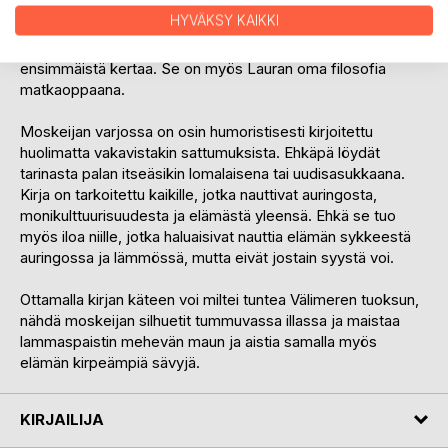
turistit tulevat ja menevät, mutta moskeijat pysyvät ja
HYVÄKSY KAIKKI
rukouskutsut kaikuvat päivittäin säännöllisesti. Alanya ottaa
tulijat vastaan sydämellisesti, ikään kuin he tulisivat aina
ensimmäistä kertaa. Se on myös Lauran oma filosofia
matkaoppaana.
Moskeijan varjossa on osin humoristisesti kirjoitettu
huolimatta vakavistakin sattumuksista. Ehkäpä löydät
tarinasta palan itseäsikin lomalaisena tai uudisasukkaana.
Kirja on tarkoitettu kaikille, jotka nauttivat auringosta,
monikulttuurisuudesta ja elämästä yleensä. Ehkä se tuo
myös iloa niille, jotka haluaisivat nauttia elämän sykkeestä
auringossa ja lämmössä, mutta eivät jostain syystä voi.
Ottamalla kirjan käteen voi miltei tuntea Välimeren tuoksun,
nähdä moskeijan silhuetit tummuvassa illassa ja maistaa
lammaspaistin mehevän maun ja aistia samalla myös
elämän kirpeämpiä sävyjä.
KIRJAILIJA