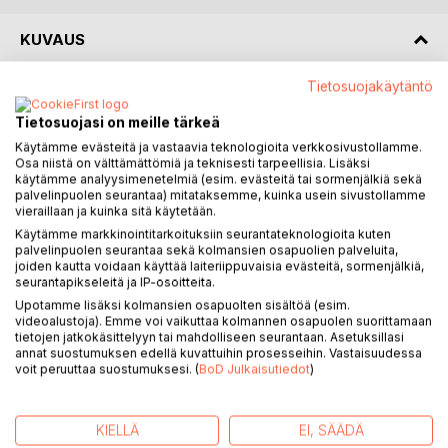
KUVAUS
Tietosuojakäytäntö
Moskeijan varjossa kertoo Lauran ja Hasanin tarinan, johon
kytkeytyvät molempien perheet ja läheiset.
Tietosuojasi on meille tärkeä
Tapahtumapaikkana on Turkin Alanya, johon Laura on
Käytämme evästeitä ja vastaavia teknologioita verkkosivustollamme.
mennyt matkaoppaaksi viettämään välivuottaan. Lauran
Osa niistä on välttämättömiä ja teknisesti tarpeellisia. Lisäksi
suunnitelmat menevät kuitenkin uusiksi, kun turkkilainen
käytämme analyysimenetelmiä (esim. evästeitä tai sormenjälkiä sekä
palvelinpuolen seurantaa) mitataksemme, kuinka usein sivustollamme
komistus, Hasan, vie häneltä jalat alta. Sitten alkaakin
vieraillaan ja kuinka sitä käytetään.
tapahtua yhtä sun toista.
Käytämme markkinointitarkoituksiin seurantateknologioita kuten
palvelinpuolen seurantaa sekä kolmansien osapuolien palveluita,
Kirjan tarina on fiktiota, mutta kirjassa on osittain kirjoittajan
joiden kautta voidaan käyttää laiteriippuvaisia evästeitä, sormenjälkiä,
seurantapikseleitä ja IP-osoitteita.
omia kokemuksia elämästä Alanyassa lähes kymmenen
vuoden ajalta.
Upotamme lisäksi kolmansien osapuolten sisältöä (esim.
videoalustoja). Emme voi vaikuttaa kolmannen osapuolen suorittamaan
tietojen jatkokäsittelyyn tai mahdolliseen seurantaan. Asetuksillasi
Elämä tässä monikulttuurisessa kaupungissa tuntuu kuin
annat suostumuksen edellä kuvattuihin prosesseihin. Vastaisuudessa
olisi jatkuvasti matkalla. Ei tarvitse kuin astua bussiin, käydä
voit peruuttaa suostumuksesi. (
BoD Julkaisutiedot
)
basaarilla tai istahtaa kadun varren ravintolaan ja katsoa
ympärilleen. Tässä kaupungissa on joku maaginen syke,
KIELLÄ
EI, SÄÄDÄ
joka saa ihmiset palaamaan tänne aina uudestaan. Uudet