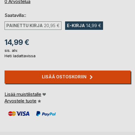
0%
0
Arvostelua
Saatavilla::
PAINETTU KIRJA
20,95 €
E-KIRJA
14,99 €
14,99 €
sis. alv.
Heti ladattavissa
LISÄÄ OSTOSKORIIN
Lisää muistilistalle
Arvostele tuote