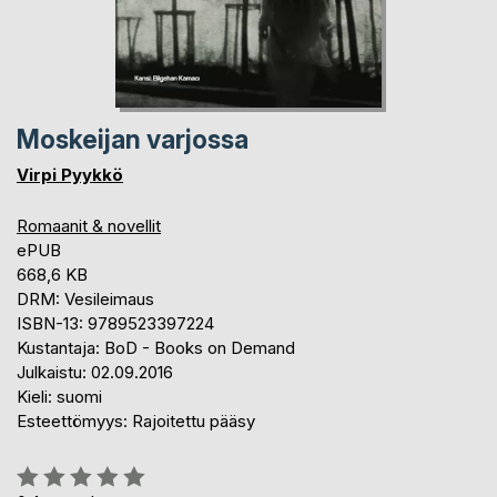
Moskeijan varjossa
Virpi Pyykkö
Romaanit & novellit
ePUB
668,6 KB
DRM: Vesileimaus
ISBN-13: 9789523397224
Kustantaja: BoD - Books on Demand
Julkaistu: 02.09.2016
Kieli: suomi
Esteettömyys: Rajoitettu pääsy
Arvostelu::