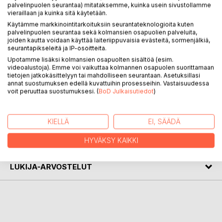
palvelinpuolen seurantaa) mitataksemme, kuinka usein sivustollamme
The book focuses on civil society: established institutions
vieraillaan ja kuinka sitä käytetään.
and forums, radical groups, NGOs, and self-organised
Käytämme markkinointitarkoituksiin seurantateknologioita kuten
palvelinpuolen seurantaa sekä kolmansien osapuolien palveluita,
individuals who are promoting inclusion and welfare of
joiden kautta voidaan käyttää laiteriippuvaisia evästeitä, sormenjälkiä,
Eastern European Roma in the name of shared ethnic
seurantapikseleitä ja IP-osoitteita.
identities, religious closeness, and universal human rights in
Upotamme lisäksi kolmansien osapuolten sisältöä (esim.
Greater Helsinki, Finland. Special attention is directed to
videoalustoja). Emme voi vaikuttaa kolmannen osapuolen suorittamaan
methodological issues regarding the research for/with/by
tietojen jatkokäsittelyyn tai mahdolliseen seurantaan. Asetuksillasi
annat suostumuksen edellä kuvattuihin prosesseihin. Vastaisuudessa
Roma.
voit peruuttaa suostumuksesi. (
BoD Julkaisutiedot
)
KIRJAILIJA
KIELLÄ
EI, SÄÄDÄ
LEHDISTÖARVOSTELUT
HYVÄKSY KAIKKI
LUKIJA-ARVOSTELUT