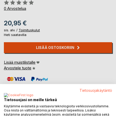
Arvostelu::
0%
0
Arvostelua
20,95 €
sis. alv. /
Toimituskulut
Heti saatavilla
LISÄÄ OSTOSKORIIN
Lisää muistilistalle
Arvostele tuote
Tietosuojakäytäntö
Tietosuojasi on meille tärkeä
Käytämme evästeitä ja vastaavia teknologioita verkkosivustollamme.
KUVAUS
Osa niistä on välttämättömiä ja teknisesti tarpeellisia. Lisäksi
käytämme analyysimenetelmiä (esim. evästeitä tai sormenjälkiä sekä