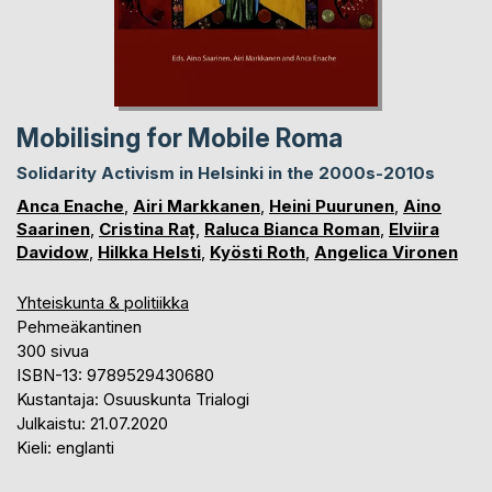
Mobilising for Mobile Roma
Solidarity Activism in Helsinki in the 2000s-2010s
Anca Enache
,
Airi Markkanen
,
Heini Puurunen
,
Aino
Saarinen
,
Cristina Raț
,
Raluca Bianca Roman
,
Elviira
Davidow
,
Hilkka Helsti
,
Kyösti Roth
,
Angelica Vironen
Yhteiskunta & politiikka
Pehmeäkantinen
300 sivua
ISBN-13: 9789529430680
Kustantaja: Osuuskunta Trialogi
Julkaistu: 21.07.2020
Kieli: englanti