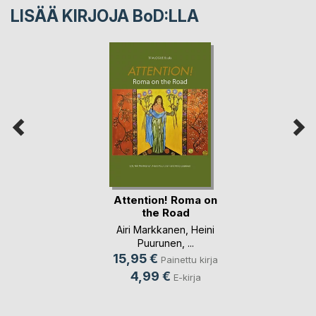
LISÄÄ KIRJOJA B
o
D:LLA
Attention! Roma on
the Road
Airi Markkanen
,
Heini
Puurunen
, ...
15,95 €
Painettu kirja
4,99 €
E-kirja