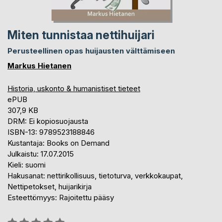
Miten tunnistaa nettihuijari
Perusteellinen opas huijausten välttämiseen
Markus Hietanen
Historia, uskonto & humanistiset tieteet
ePUB
307,9 KB
DRM: Ei kopiosuojausta
ISBN-13: 9789523188846
Kustantaja: Books on Demand
Julkaistu: 17.07.2015
Kieli: suomi
Hakusanat: nettirikollisuus, tietoturva, verkkokaupat,
Nettipetokset, huijarikirja
Esteettömyys: Rajoitettu pääsy
Arvostelu::