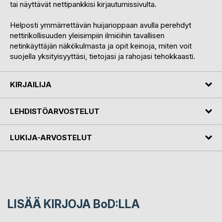
tai näyttävät nettipankkisi kirjautumissivulta.
Helposti ymmärrettävän huijarioppaan avulla perehdyt
nettirikollisuuden yleisimpiin ilmiöihin tavallisen
netinkäyttäjän näkökulmasta ja opit keinoja, miten voit
suojella yksityisyyttäsi, tietojasi ja rahojasi tehokkaasti.
KIRJAILIJA
LEHDISTÖARVOSTELUT
LUKIJA-ARVOSTELUT
LISÄÄ KIRJOJA B
o
D:LLA