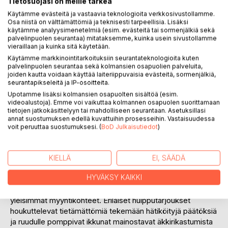
Tietosuojasi on meille tärkeä
Käytämme evästeitä ja vastaavia teknologioita verkkosivustollamme.
Huijaaminen on tehty netissä liian helpoksi.
Osa niistä on välttämättömiä ja teknisesti tarpeellisia. Lisäksi
käytämme analyysimenetelmiä (esim. evästeitä tai sormenjälkiä sekä
palvelinpuolen seurantaa) mitataksemme, kuinka usein sivustollamme
Tuttusi tai sinä itse olet törmännyt huijariin. Usein vahinko on
vieraillaan ja kuinka sitä käytetään.
ehtinyt jo tapahtua ja rahat on menetetty huijarin kadotessa
Käytämme markkinointitarkoituksiin seurantateknologioita kuten
eetteriin. Rahoja ei saa koskaan takaisin, eikä myyntisivusto
palvelinpuolen seurantaa sekä kolmansien osapuolien palveluita,
voi muuta kuin levitellä käsiään.
joiden kautta voidaan käyttää laiteriippuvaisia evästeitä, sormenjälkiä,
seurantapikseleitä ja IP-osoitteita.
Nettihuijauksia ilmoitetaan poliisille vuosittain yli
Upotamme lisäksi kolmansien osapuolten sisältöä (esim.
videoalustoja). Emme voi vaikuttaa kolmannen osapuolen suorittamaan
kymmenentuhatta kasvavissa määrin, joten voi helposti
tietojen jatkokäsittelyyn tai mahdolliseen seurantaan. Asetuksillasi
päätellä miten yleinen ilmiö on kyseessä ja millaiset
annat suostumuksen edellä kuvattuihin prosesseihin. Vastaisuudessa
mahdollisuudet viranomaisilla on rikoksia selvittää. Uutisista
voit peruuttaa suostumuksesi. (
BoD Julkaisutiedot
)
saamme lukea oikeudenkäynneistä, miten sitkeä huijari on
tehtaillut satoja huijauksia vuodesta toiseen, eikä tuomioilla
tunnu olevan vaikutusta.
KIELLÄ
EI, SÄÄDÄ
HYVÄKSY KAIKKI
Paras keino huijauksilta välttymiseen on oppia tunnistamaan
suomalaisten ja ulkomaisten huijareiden toimintatavat ja
yleisimmät myyntikohteet. Erilaiset huipputarjoukset
houkuttelevat tietämättömiä tekemään hätiköityjä päätöksiä
ja ruudulle pomppivat ikkunat mainostavat äkkirikastumista