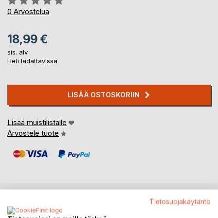
0%
0
Arvostelua
18,99 €
sis. alv.
Heti ladattavissa
LISÄÄ OSTOSKORIIN
Lisää muistilistalle
Arvostele tuote
Tietosuojakäytäntö
KUVAUS