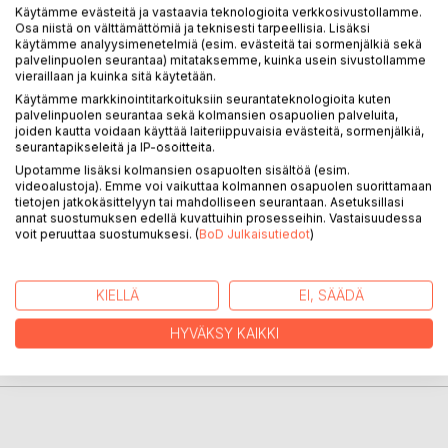
Käytämme evästeitä ja vastaavia teknologioita verkkosivustollamme.
Osa niistä on välttämättömiä ja teknisesti tarpeellisia. Lisäksi
KUVAUS
käytämme analyysimenetelmiä (esim. evästeitä tai sormenjälkiä sekä
palvelinpuolen seurantaa) mitataksemme, kuinka usein sivustollamme
vieraillaan ja kuinka sitä käytetään.
Tuomo Oksanen (s.1961) asuu tätä nykyä Hyvinkään
Käytämme markkinointitarkoituksiin seurantateknologioita kuten
Kaukasissa,
palvelinpuolen seurantaa sekä kolmansien osapuolien palveluita,
vanhassa tehdasmiljöössä, Keravanjoen latvavesien
joiden kautta voidaan käyttää laiteriippuvaisia evästeitä, sormenjälkiä,
seurantapikseleitä ja IP-osoitteita.
rantamilla.
Upotamme lisäksi kolmansien osapuolten sisältöä (esim.
Mistä tiesit tänne tulla on valmisteilla olevan runotrilogian
videoalustoja). Emme voi vaikuttaa kolmannen osapuolen suorittamaan
ensimmäinen osa.
tietojen jatkokäsittelyyn tai mahdolliseen seurantaan. Asetuksillasi
annat suostumuksen edellä kuvattuihin prosesseihin. Vastaisuudessa
voit peruuttaa suostumuksesi. (
BoD Julkaisutiedot
)
KIRJAILIJA
KIELLÄ
EI, SÄÄDÄ
LEHDISTÖARVOSTELUT
HYVÄKSY KAIKKI
LUKIJA-ARVOSTELUT