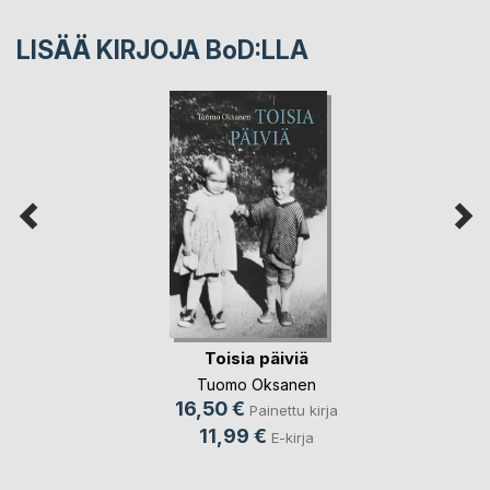
LISÄÄ KIRJOJA B
o
D:LLA
Toisia päiviä
Tuomo Oksanen
16,50 €
Painettu kirja
11,99 €
E-kirja