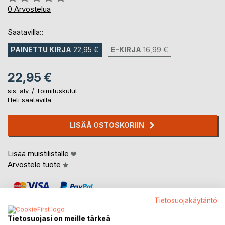
0%
0
Arvostelua
Saatavilla::
PAINETTU KIRJA
22,95 €
E-KIRJA
16,99 €
22,95 €
sis. alv. /
Toimituskulut
Heti saatavilla
LISÄÄ OSTOSKORIIN
Lisää muistilistalle
Arvostele tuote
Tietosuojakäytäntö
Tietosuojasi on meille tärkeä