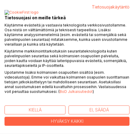
KUVAUS
Tietosuojakäytäntö
Tietosuojasi on meille tärkeä
Luvia Melek on lähetetty ihmisten maailmaan suorittamaan
Käytämme evästeitä ja vastaavia teknologioita verkkosivustollamme.
viimeistä serafiopintoihinsa kuuluvaa harjoittelua. Hän saa
Osa niistä on välttämättömiä ja teknisesti tarpeellisia. Lisäksi
käytämme analyysimenetelmiä (esim. evästeitä tai sormenjälkiä sekä
tehtäväkseen toimia kirjailija Lis Bellon assistenttina ja
palvelinpuolen seurantaa) mitataksemme, kuinka usein sivustollamme
samalla harjoitella ihmisten suojelua sekä opiskella ihmisten
vieraillaan ja kuinka sitä käytetään.
elämää.
Käytämme markkinointitarkoituksiin seurantateknologioita kuten
palvelinpuolen seurantaa sekä kolmansien osapuolien palveluita,
Rouva Bello on määrätietoinen työnantaja, mutta hänellä
joiden kautta voidaan käyttää laiteriippuvaisia evästeitä, sormenjälkiä,
seurantapikseleitä ja IP-osoitteita.
tuntuu olevan Luvian suhteen jotain muutakin mielessään.
Upotamme lisäksi kolmansien osapuolten sisältöä (esim.
Luvia ei tiedä, miksi hänen sydämensä käy ylikierroksilla ja
videoalustoja). Emme voi vaikuttaa kolmannen osapuolen suorittamaan
puna pyrkii poskille rouva Bellon seurassa yhä useammin.
tietojen jatkokäsittelyyn tai mahdolliseen seurantaan. Asetuksillasi
Serafienhan ei pitäisi kokea samanlaisia tunteita kuin
annat suostumuksen edellä kuvattuihin prosesseihin. Vastaisuudessa
ihmisten.
voit peruuttaa suostumuksesi. (
BoD Julkaisutiedot
)
Samaan aikaan Luvian paras ystävä alkaa tapailla
KIELLÄ
EI, SÄÄDÄ
epäilyttävää miestä. Luvia joutuu kyseenalaistamaan kaiken
ihmisistä ja serafeista oppimansa ja miettimään uudestaan,
HYVÄKSY KAIKKI
mikä on oikein ja mikä väärin.