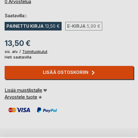
0%
0
Arvostelua
Saatavilla::
PAINETTU KIRJA
13,50 €
E-KIRJA
5,99 €
13,50 €
sis. alv. /
Toimituskulut
Heti saatavilla
LISÄÄ OSTOSKORIIN
Lisää muistilistalle
Arvostele tuote