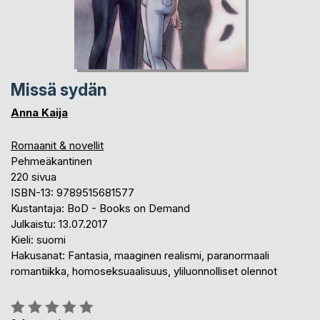
Missä sydän
Anna Kaija
Romaanit & novellit
Pehmeäkantinen
220 sivua
ISBN-13: 9789515681577
Kustantaja: BoD - Books on Demand
Julkaistu: 13.07.2017
Kieli: suomi
Hakusanat: Fantasia, maaginen realismi, paranormaali
romantiikka, homoseksuaalisuus, yliluonnolliset olennot
Arvostelu::