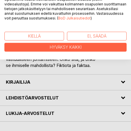
videoalustoja). Emme voi vaikuttaa kolmannen osapuolen suorittamaan
tietojen jatkokäsittelyyn tai mahdolliseen seurantaan. Asetuksillasi
annat suostumuksen edellä kuvattuihin prosesseihin. Vastaisuudessa
KUVAUS
voit peruuttaa suostumuksesi. (
BoD Julkaisutiedot
)
Minä ja Brinsessa, Osa 2. Kirja on jatkoa
KIELLÄ
EI, SÄÄDÄ
ensimmäiselle osalle. Ystävykset siirtyvät
sotavuosista eteenpäin. Huikeita seikkailuja
HYVÄKSY KAIKKI
eri maailman kolkissa. Ystävykset pureutuvat
vastuulliseen johtamiseen. Onko sitä, ja onko
se ihmiselle mahdollista? Fiktiota ja faktaa.
KIRJAILIJA
LEHDISTÖARVOSTELUT
LUKIJA-ARVOSTELUT