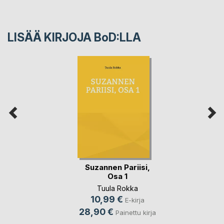
LISÄÄ KIRJOJA B
o
D:LLA
Suzannen Pariisi,
Osa 1
Tuula Rokka
10,99 €
E-kirja
28,90 €
Painettu kirja