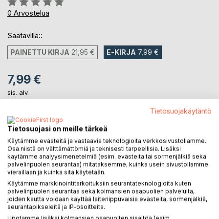
0%
0
Arvostelua
Saatavilla::
PAINETTU KIRJA
21,95 €
E-KIRJA
7,99 €
7,99 €
sis. alv.
Heti ladattavissa
Tietosuojakäytäntö
Tietosuojasi on meille tärkeä
LISÄÄ OSTOSKORIIN
Käytämme evästeitä ja vastaavia teknologioita verkkosivustollamme.
Osa niistä on välttämättömiä ja teknisesti tarpeellisia. Lisäksi
käytämme analyysimenetelmiä (esim. evästeitä tai sormenjälkiä sekä
Lisää muistilistalle
palvelinpuolen seurantaa) mitataksemme, kuinka usein sivustollamme
vieraillaan ja kuinka sitä käytetään.
Arvostele tuote
Käytämme markkinointitarkoituksiin seurantateknologioita kuten
palvelinpuolen seurantaa sekä kolmansien osapuolien palveluita,
joiden kautta voidaan käyttää laiteriippuvaisia evästeitä, sormenjälkiä,
seurantapikseleitä ja IP-osoitteita.
Upotamme lisäksi kolmansien osapuolten sisältöä (esim.