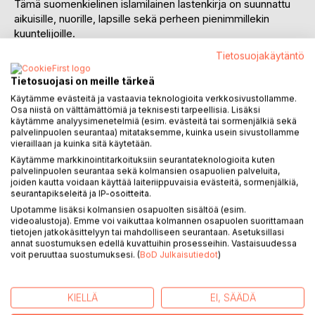
Tämä suomenkielinen islamilainen lastenkirja on suunnattu
aikuisille, nuorille, lapsille sekä perheen pienimmillekin
kuuntelijoille.
Kirja pyrkii selittämään lapsille islamin mukaista
Tietosuojakäytäntö
maailmankatsomusta. Koraanista ja sunnasta peräisin olevat
arvot ollaan selitetty yksinkertaisemmalla ja lapsille
Tietosuojasi on meille tärkeä
ymmärrettävämmällä tavalla.
Käytämme evästeitä ja vastaavia teknologioita verkkosivustollamme.
Yksinkertaisia ohjeita kuvaillaan lukijalle ja kuuntelijalle
Osa niistä on välttämättömiä ja teknisesti tarpeellisia. Lisäksi
rohkaisevien, lohduttavien ja kannustavien esimerkkien
käytämme analyysimenetelmiä (esim. evästeitä tai sormenjälkiä sekä
palvelinpuolen seurantaa) mitataksemme, kuinka usein sivustollamme
kautta. Kirja pyrkii tukemaan lapsen muslimi-identiteetin
vieraillaan ja kuinka sitä käytetään.
löytymistä, arvostamista sekä hyväksymistä maailmassa,
Käytämme markkinointitarkoituksiin seurantateknologioita kuten
joka on täynnä erilaisia ihmisiä ja uskontoja. Tarkoitus on
palvelinpuolen seurantaa sekä kolmansien osapuolien palveluita,
tukea lapsen ja Jumalan välistä suhdetta opettamalla
joiden kautta voidaan käyttää laiteriippuvaisia evästeitä, sormenjälkiä,
seurantapikseleitä ja IP-osoitteita.
elämän tarkoituksesta, Jumalan ykseydestä, Hänen
uskonnostaan ja ominaisuuksistaan islamilaisesta
Upotamme lisäksi kolmansien osapuolten sisältöä (esim.
videoalustoja). Emme voi vaikuttaa kolmannen osapuolen suorittamaan
näkökulmasta.
tietojen jatkokäsittelyyn tai mahdolliseen seurantaan. Asetuksillasi
annat suostumuksen edellä kuvattuihin prosesseihin. Vastaisuudessa
Kirja muistuttaa siitä, miten islam opettaa meitä olemaan
voit peruuttaa suostumuksesi. (
BoD Julkaisutiedot
)
hyviä kaikkia ihmisiä kohtaan, toisin kuin se, mitä valtamedia
pyrkii esittämään. Kiinnostavat ja värikkäät kuvat tekevät
KIELLÄ
EI, SÄÄDÄ
lukukokemuksesta mielenkiintoisemman ja
mukaansavetävän.