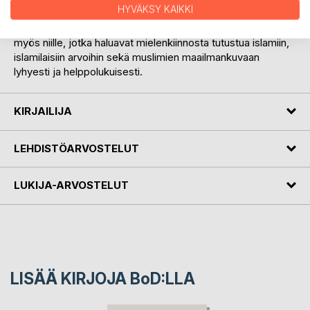
HYVÄKSY KAIKKI
Kirja sopii maailmankatsomusta avartavana kokemuksena
myös niille, jotka haluavat mielenkiinnosta tutustua islamiin,
islamilaisiin arvoihin sekä muslimien maailmankuvaan
lyhyesti ja helppolukuisesti.
KIRJAILIJA
LEHDISTÖARVOSTELUT
LUKIJA-ARVOSTELUT
LISÄÄ KIRJOJA B
o
D:LLA