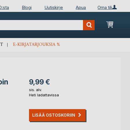
D:sta
Blogi
Uutiskirje
Apua
Oma tili
Ostosko
T
E-KIRJATARJOUKSIA %
oin
9,99 €
sis. alv.
Heti ladattavissa
LISÄÄ OSTOSKORIIN