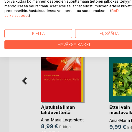
voi vaikuttaa kolmannen osapuolen suorittamaan tietojen jatkokäsittelyyn 
mahdolliseen seurantaan. Asetuksillasi annat suostumuksen edellä kuvatt
prosesseihin. Vastaisuudessa voit peruuttaa suostumuksesi. (
BoD
Julkaisutiedot
)
LISÄÄ KIRJOJA B
o
D:L
KIELLÄ
EI, SÄÄDÄ
HYVÄKSY KAIKKI
isä
Ajatuksia ilman
Ettei vain
lähdeviitteitä
mustavalk
en
valheita?
Aina-Maria Lagerstedt
Aina-Maria 
ja
8,99 €
9,99 €
E-kirja
E-
ettu kirja