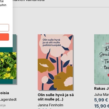
tai
uihin
LA
Rakas J
oisia
Olin sulle hyvä ja sä
Juha Män
olit mulle p(...)
Lagerstedt
5,99 €
Janina Finnholm
kirja
15,90 