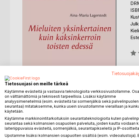
DRM
ISB
Kus
Julk
Kiel
Est
Arvo
0%
Saat
Tietosuojakä
Tietosuojasi on meille tärkeä
Käytämme evästeitä ja vastaavia teknologioita verkkosivustollamme. Osa 
on välttämättömiä ja teknisesti tarpeellisia. Lisäksi käytämme
analyysimenetelmiä (esim. evästeitä tai sormenjälkiä sekä palvelinpuolen
seurantaa) mitataksemme, kuinka usein sivustollamme vieraillaan ja kuinka
KUVAUS
KIRJAILIJA
LEHDISTÖARV
käytetään.
Käytämme markkinointitarkoituksiin seurantateknologioita kuten palvelin
seurantaa sekä kolmansien osapuolien palveluita, joiden kautta voidaan k
Aina-Maria Lagerstedt (s. 1975) on filosofian maist
laiteriippuvaisia evästeitä, sormenjälkiä, seurantapikseleitä ja IP-osoitteita
yksinkertainen kuin kaksinkerroin toisten edessä
Upotamme lisäksi kolmansien osapuolten sisältöä (esim. videoalustoja)
ovat vuodelta 1990 ja viimeiset on kirjoitettu enn