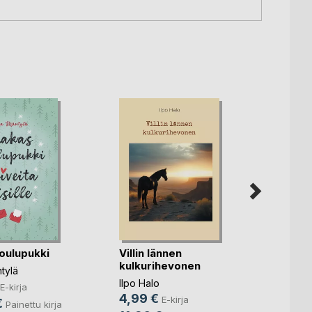
oulupukki
Villin lännen
kulkurihevonen
Olin s
tylä
käytit 
Ilpo Halo
E-kirja
4,99 €
E-kirja
Janina
€
Painettu kirja