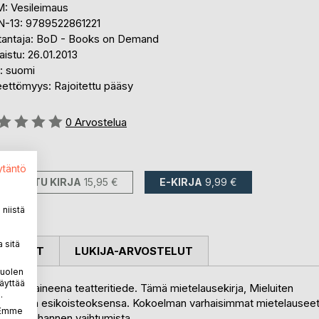
: Vesileimaus
N-13: 9789522861221
tantaja: BoD - Books on Demand
aistu: 26.01.2013
i: suomi
eettömyys: Rajoitettu pääsy
stelu::
0
Arvostelua
avilla::
ytäntö
PAINETTU KIRJA
15,95 €
E-KIRJA
9,99 €
niistä
 sitä
OSTELUT
LUKIJA-ARVOSTELUT
puolen
äyttää
eri pääaineena teatteritiede. Tämä mietelausekirja, Mieluiten
.
, on hänen esikoisteoksensa. Kokoelman varhaisimmat mietelausee
. Emme
en vuosituhannen vaihtumista