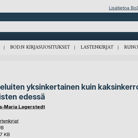
Lisätietoa Bo
BOD:N KIRJASUOSITUKSET
LASTENKIRJAT
RUNO
eluiten yksinkertainen kuin kaksinkerr
isten edessä
a-Maria Lagerstedt
tenkirjat
UB
,7 KB