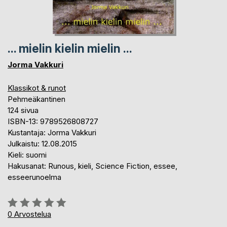
... mielin kielin mielin ...
Jorma Vakkuri
Klassikot & runot
Pehmeäkantinen
124 sivua
ISBN-13: 9789526808727
Kustantaja: Jorma Vakkuri
Julkaistu: 12.08.2015
Kieli: suomi
Hakusanat: Runous, kieli, Science Fiction, essee,
esseerunoelma
Arvostelu::
0%
0
Arvostelua