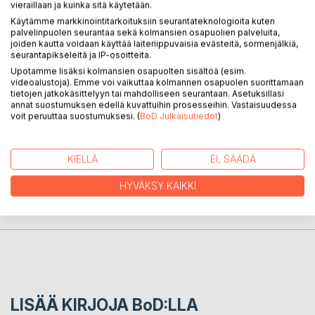
vieraillaan ja kuinka sitä käytetään.
miljoonan vuoden takaa ja päättyen puolentoista miljoonan
vuoden päähän nykyhetkestä. Kerronnassa ei ole mitään
Käytämme markkinointitarkoituksiin seurantateknologioita kuten
palvelinpuolen seurantaa sekä kolmansien osapuolien palveluita,
sellaista, joka ei voisi olla todeksi mahdollista, vaikka kyse
joiden kautta voidaan käyttää laiteriippuvaisia evästeitä, sormenjälkiä,
onkin fiktiosta. Ihminen oppi puhumaan pari sataa tuhatta
seurantapikseleitä ja IP-osoitteita.
vuotta sitten. Silti runous syntyi jo toista miljoonaa vuotta
Upotamme lisäksi kolmansien osapuolten sisältöä (esim.
tätä aikaisemmin ja jatkuu vielä merkkijärjestelmien
videoalustoja). Emme voi vaikuttaa kolmannen osapuolen suorittamaan
tietojen jatkokäsittelyyn tai mahdolliseen seurantaan. Asetuksillasi
jälkeenkin.
annat suostumuksen edellä kuvattuihin prosesseihin. Vastaisuudessa
voit peruuttaa suostumuksesi. (
BoD Julkaisutiedot
)
KIRJAILIJA
KIELLÄ
EI, SÄÄDÄ
LEHDISTÖARVOSTELUT
HYVÄKSY KAIKKI
LUKIJA-ARVOSTELUT
LISÄÄ KIRJOJA B
o
D:LLA