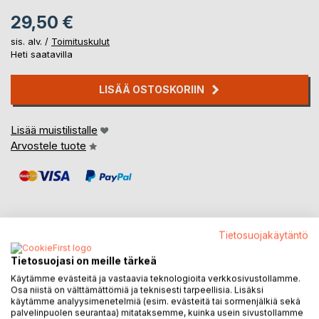
29,50 €
sis. alv. /
Toimituskulut
Heti saatavilla
LISÄÄ OSTOSKORIIN
Lisää muistilistalle
Arvostele tuote
Tietosuojakäytäntö
KUVAUS
Tietosuojasi on meille tärkeä
Käytämme evästeitä ja vastaavia teknologioita verkkosivustollamme.
Osa niistä on välttämättömiä ja teknisesti tarpeellisia. Lisäksi
”... mielin kielin mielin ...”-esseerunoelman runominä
käytämme analyysimenetelmiä (esim. evästeitä tai sormenjälkiä sekä
pohdiskelee runoutta ja sen evoluutiota alkaen puolentoista
palvelinpuolen seurantaa) mitataksemme, kuinka usein sivustollamme