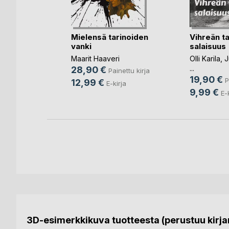
Mielensä tarinoiden
Vihreän t
tarit
vanki
salaisuus
n Andolini
Maarit Haaveri
Olli Karila
,
J
ettu kirja
...
28,90 €
Painettu kirja
rja
19,90 €
P
12,99 €
E-kirja
9,99 €
E-
3D-esimerkkikuva tuotteesta (perustuu kirjan