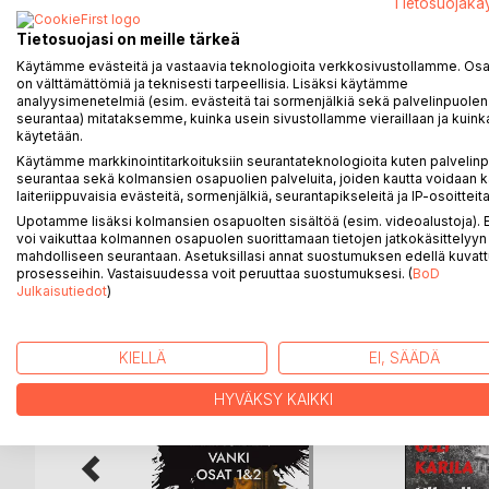
Tietosuojakä
kertaa tuntua hyvältä, mutta menneisyyden varjot ja
ellei Kati itse? Hän oivaltaa, että yhteiskunnan si
Tietosuojasi on meille tärkeä
kaikkea tiedettyä ei voi paljastaa. Totuus on ainoa 
Käytämme evästeitä ja vastaavia teknologioita verkkosivustollamme. Osa 
Katin saama hoito muuttaa kaiken. Traumatisoitunut 
on välttämättömiä ja teknisesti tarpeellisia. Lisäksi käytämme
tuonpuoleiseen vahvistuu, kun Kati aistii kuolleide
analyysimenetelmiä (esim. evästeitä tai sormenjälkiä sekä palvelinpuolen
seurantaa) mitataksemme, kuinka usein sivustollamme vieraillaan ja kuinka
muutoksen, joka horjuttaa niin Katin elämää kuin ko
käytetään.
Katin kautta. Kati kirjoittaa, jotta nainen saisi r
Käytämme markkinointitarkoituksiin seurantateknologioita kuten palvelin
nousee uhka; Miehet, jotka eivät ole unohtaneet, K
seurantaa sekä kolmansien osapuolien palveluita, joiden kautta voidaan k
laiteriippuvaisia evästeitä, sormenjälkiä, seurantapikseleitä ja IP-osoitteita
Upotamme lisäksi kolmansien osapuolten sisältöä (esim. videoalustoja)
voi vaikuttaa kolmannen osapuolen suorittamaan tietojen jatkokäsittelyyn 
mahdolliseen seurantaan. Asetuksillasi annat suostumuksen edellä kuvatt
LISÄÄ KIRJOJA B
o
D:L
prosesseihin. Vastaisuudessa voit peruuttaa suostumuksesi. (
BoD
Julkaisutiedot
)
KIELLÄ
EI, SÄÄDÄ
HYVÄKSY KAIKKI