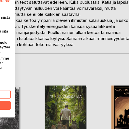
ytäntö
 miesten teot satuttavat edelleen. Kuka puolustaisi Katia ja lapsia
lmissä näyttäytyvän hulluuden voi kääntää voimavaraksi, mutta
suunta, mutta se ei ole kaikkien saatavilla.
niistä
mieli alkaa kertoa ympärillä olevien ihmisten salaisuuksia, ja usko
n läsnäolon. Työskentely energioiden kanssa sysää liikkeelle
 sitä
ko maailmanjärjestystä. Kuollut nainen alkaa kertoa tarinaansa
auhan ja hänen hautapaikkansa löytyisi. Samaan aikaan menneisyydest
puolen
atin heitä kohtaan tekemiä vääryyksiä.
äyttää
.
. Emme
tai
uihin
LA