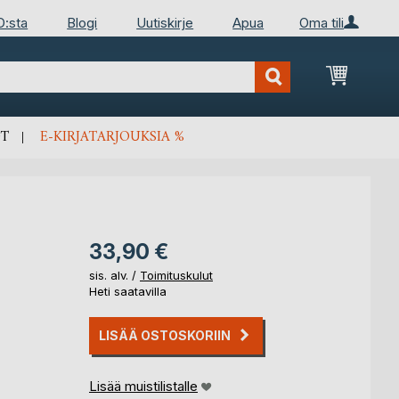
D:sta
Blogi
Uutiskirje
Apua
Oma tili
Ostosko
T
E-KIRJATARJOUKSIA %
33,90 €
sis. alv. /
Toimituskulut
Heti saatavilla
LISÄÄ OSTOSKORIIN
Lisää muistilistalle