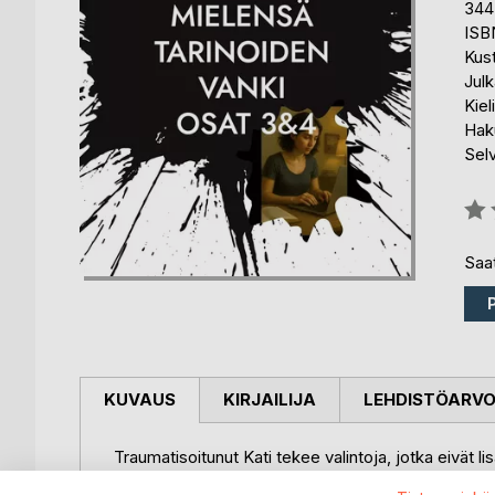
344
ISB
Kus
Julk
Kiel
Haku
Sel
Arvo
0%
Saat
KUVAUS
KIRJAILIJA
LEHDISTÖARV
Traumatisoitunut Kati tekee valintoja, jotka eivät 
kaikki koettu vääryys. Mutta voiko hyvä voittaa, jos