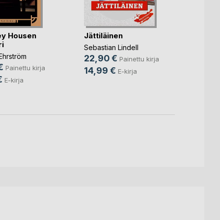
ey Housen
Jättiläinen
Amma
i
Sebastian Lindell
Tapan
Ehrström
22,90 €
Painettu kirja
22,9
€
Painettu kirja
14,99 €
E-kirja
€
E-kirja