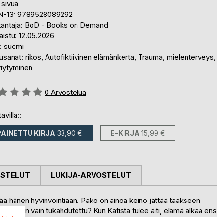
 sivua
N-13: 9789528089292
tantaja: BoD - Books on Demand
aistu: 12.05.2026
i: suomi
sanat: rikos, Autofiktiivinen elämänkerta, Trauma, mielenterveys,
viytyminen
stelu::
0
Arvostelua
avilla::
PAINETTU KIRJA
33,90 €
E-KIRJA
15,99 €
OSTELUT
LUKIJA-ARVOSTELUT
lisää hänen hyvinvointiaan. Pako on ainoa keino jättää taakseen
 paha on vain tukahdutettu? Kun Katista tulee äiti, elämä alkaa ens