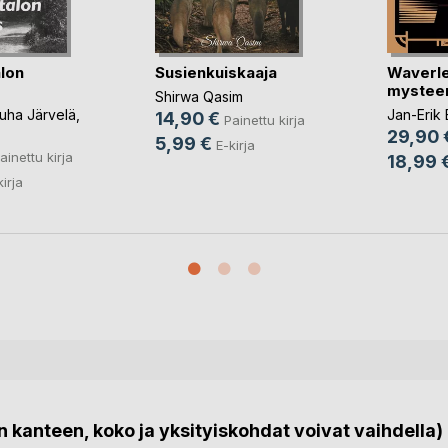
alon
Susienkuiskaaja
Waverl
mysteer
Shirwa Qasim
uha Järvelä
,
Jan-Erik 
14,90 €
Painettu kirja
29,90 
5,99 €
E-kirja
ainettu kirja
18,99 
kirja
 kanteen, koko ja yksityiskohdat voivat vaihdella)