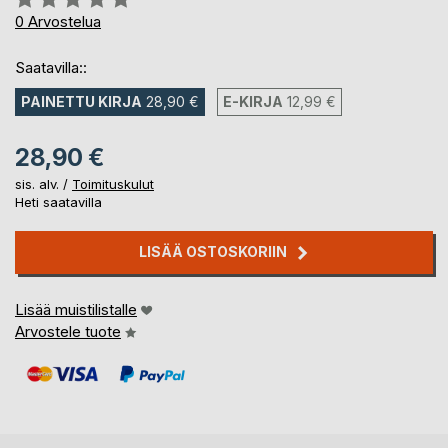
0%
0
Arvostelua
Saatavilla::
PAINETTU KIRJA
28,90 €
E-KIRJA
12,99 €
28,90 €
sis. alv. /
Toimituskulut
Heti saatavilla
LISÄÄ OSTOSKORIIN
Lisää muistilistalle
Arvostele tuote