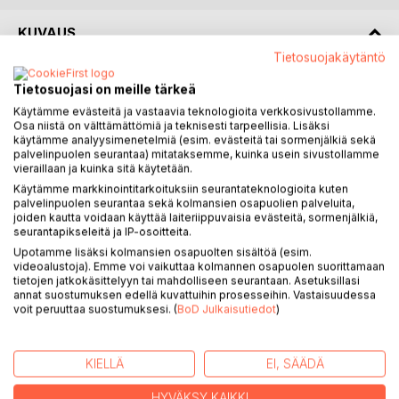
KUVAUS
Tietosuojakäytäntö
Tämä ei ole elämänkerta, tämä on neli osainen tarina, joka
Tietosuojasi on meille tärkeä
syntyi traumatisoituneen mielen sirpaleista-muistoista, jotka
Käytämme evästeitä ja vastaavia teknologioita verkkosivustollamme.
eivät jättäneet rauhaan. Tarina Katista, jonka mielen varjot
Osa niistä on välttämättömiä ja teknisesti tarpeellisia. Lisäksi
jahtaavat häntä lapsuudesta aikuisuuteen. Varjot, jotka
käytämme analyysimenetelmiä (esim. evästeitä tai sormenjälkiä sekä
palvelinpuolen seurantaa) mitataksemme, kuinka usein sivustollamme
väistävät vasta, kun Kati kohtaa jotain, mikä kuulostaa
vieraillaan ja kuinka sitä käytetään.
sadulta. Jotain mikä alkaa vaikuttamaan kaikkeen hänen
Käytämme markkinointitarkoituksiin seurantateknologioita kuten
elämässään. Kati tajuaa jättäneensä jälkeensä vihaa,
palvelinpuolen seurantaa sekä kolmansien osapuolien palveluita,
katkeruutta ja koston himoa. Olisiko Katin valinnat voineet
joiden kautta voidaan käyttää laiteriippuvaisia evästeitä, sormenjälkiä,
johtaa jonkun rikoksiin, kenties murhaan? Katin rukouksiin
seurantapikseleitä ja IP-osoitteita.
alkaa tulla vastauksia ja valo alkaa täyttämään Katin elämää.
Upotamme lisäksi kolmansien osapuolten sisältöä (esim.
videoalustoja). Emme voi vaikuttaa kolmannen osapuolen suorittamaan
Mitä enemmän valoa, sitä enemmän totuutta ja enkeleitä
tietojen jatkokäsittelyyn tai mahdolliseen seurantaan. Asetuksillasi
sekä kuolleita, jotka alkavat kertomaan Katille tarinoita. Mikä
annat suostumuksen edellä kuvattuihin prosesseihin. Vastaisuudessa
on totta ja mikä ei? Voiko traumatisoitunut mieli kuvitella, vai
voit peruuttaa suostumuksesi. (
BoD Julkaisutiedot
)
kertooko se aina puolitotuuden? Mikä on tuo sisäinen ääni,
joka kehottaa tarttumaan kynään ja ohjaa kirjoittamaan.
Ääni, joka kuiskaa, että totuus paljastuu myöhemmin.
KIELLÄ
EI, SÄÄDÄ
HYVÄKSY KAIKKI