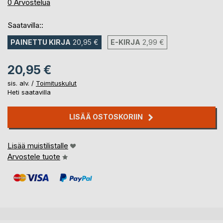
0%
0
Arvostelua
Saatavilla::
PAINETTU KIRJA
20,95 €
E-KIRJA
2,99 €
20,95 €
sis. alv. /
Toimituskulut
Heti saatavilla
LISÄÄ OSTOSKORIIN
Lisää muistilistalle
Arvostele tuote