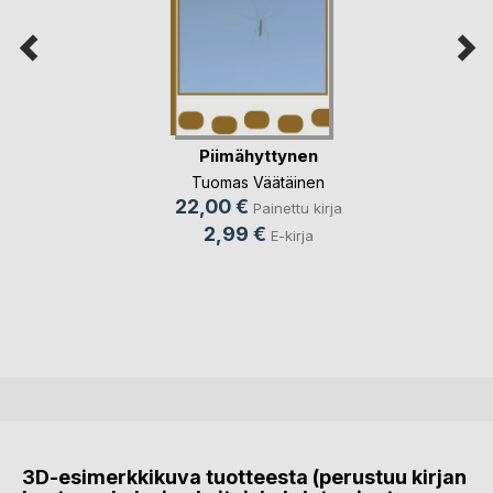
Piimähyttynen
Tuomas Väätäinen
22,00 €
Painettu kirja
2,99 €
E-kirja
3D-esimerkkikuva tuotteesta (perustuu kirjan