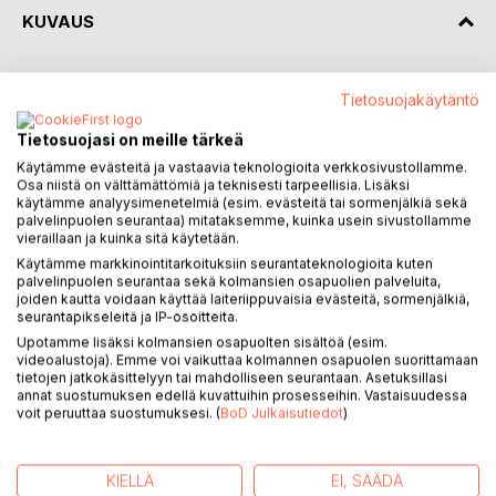
KUVAUS
Metsätähdet tuikkivat
Tietosuojakäytäntö
valkoisin kukin
Mummin saa tämä nauramaan
Tietosuojasi on meille tärkeä
ja hymyilemään ukin
Käytämme evästeitä ja vastaavia teknologioita verkkosivustollamme.
Osa niistä on välttämättömiä ja teknisesti tarpeellisia. Lisäksi
Metsätähdet tuikkivat
käytämme analyysimenetelmiä (esim. evästeitä tai sormenjälkiä sekä
palvelinpuolen seurantaa) mitataksemme, kuinka usein sivustollamme
ne metsiä somistaa
vieraillaan ja kuinka sitä käytetään.
Metsän kukka terälehtiä
Käytämme markkinointitarkoituksiin seurantateknologioita kuten
seitsemän omistaa
palvelinpuolen seurantaa sekä kolmansien osapuolien palveluita,
joiden kautta voidaan käyttää laiteriippuvaisia evästeitä, sormenjälkiä,
Tämä kirja kertoo metsän kukista
seurantapikseleitä ja IP-osoitteita.
Nimittäin lastenrunojen muodossa ja
Upotamme lisäksi kolmansien osapuolten sisältöä (esim.
videoalustoja). Emme voi vaikuttaa kolmannen osapuolen suorittamaan
jokaisesta kukasta tai kasvista on
tietojen jatkokäsittelyyn tai mahdolliseen seurantaan. Asetuksillasi
myös hieno valokuva Runoja sivuilla
annat suostumuksen edellä kuvattuihin prosesseihin. Vastaisuudessa
on yhteensä 28 kpl
voit peruuttaa suostumuksesi. (
BoD Julkaisutiedot
)
Kirjassa on mm. päivänkakkara, valkovuokko
lumme ja kansalliskukkamme kielo
KIELLÄ
EI, SÄÄDÄ