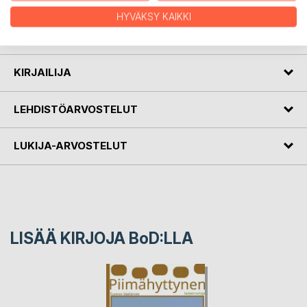
Metsätähdet saavat runossaan mummin
HYVÄKSY KAIKKI
nauramaan ja ukin hymyilemään
Miten ompi kirjan lukijalla?
KIRJAILIJA
LEHDISTÖARVOSTELUT
LUKIJA-ARVOSTELUT
LISÄÄ KIRJOJA B
o
D:LLA