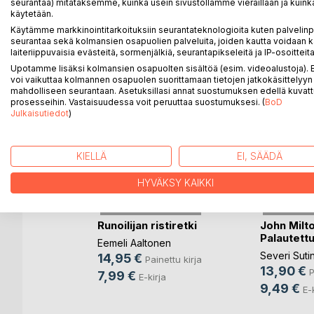
seurantaa) mitataksemme, kuinka usein sivustollamme vieraillaan ja kuinka
käytetään.
LISÄÄ KIRJOJA B
o
D:L
Käytämme markkinointitarkoituksiin seurantateknologioita kuten palvelin
seurantaa sekä kolmansien osapuolien palveluita, joiden kautta voidaan k
laiteriippuvaisia evästeitä, sormenjälkiä, seurantapikseleitä ja IP-osoitteita
Upotamme lisäksi kolmansien osapuolten sisältöä (esim. videoalustoja)
voi vaikuttaa kolmannen osapuolen suorittamaan tietojen jatkokäsittelyyn 
mahdolliseen seurantaan. Asetuksillasi annat suostumuksen edellä kuvatt
prosesseihin. Vastaisuudessa voit peruuttaa suostumuksesi. (
BoD
Julkaisutiedot
)
KIELLÄ
EI, SÄÄDÄ
HYVÄKSY KAIKKI
Runoilijan ristiretki
John Milto
Palautettu
en
Eemeli Aaltonen
Severi Suti
14,95 €
ettu kirja
Painettu kirja
13,90 €
P
7,99 €
rja
E-kirja
9,49 €
E-