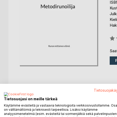
ISB
Kus
Julk
Kiel
Haku
Arvo
0%
Saat
Tietosuojakä
KUVAUS
KIRJAILIJA
LEHDISTÖARV
Tietosuojasi on meille tärkeä
Jokainen on lopulta metodirunoilija. Runo voi avautua 
Käytämme evästeitä ja vastaavia teknologioita verkkosivustollamme. Osa 
on välttämättömiä ja teknisesti tarpeellisia. Lisäksi käytämme
analyysimenetelmiä (esim. evästeitä tai sormenjälkiä sekä palvelinpuolen