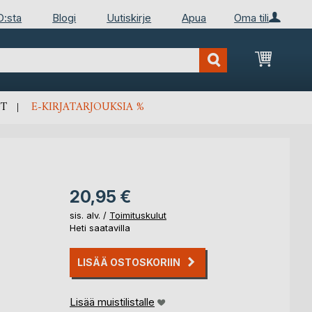
D:sta
Blogi
Uutiskirje
Apua
Oma tili
Ostosko
T
E-KIRJATARJOUKSIA %
20,95 €
sis. alv. /
Toimituskulut
Heti saatavilla
LISÄÄ OSTOSKORIIN
Lisää muistilistalle