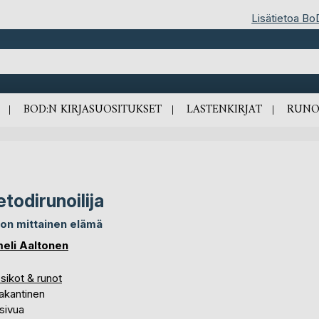
Lisätietoa Bo
BOD:N KIRJASUOSITUKSET
LASTENKIRJAT
RUNO
todirunoilija
on mittainen elämä
eli Aaltonen
sikot & runot
akantinen
sivua