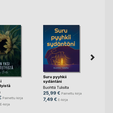
Suru pyyhkii
i
sydäntäni
yistä
Evang
Buohttá Tulisilta
a
Arthur
25,99 €
Painettu kirja
€
23,9
Painettu kirja
7,49 €
E-kirja
E-kirja