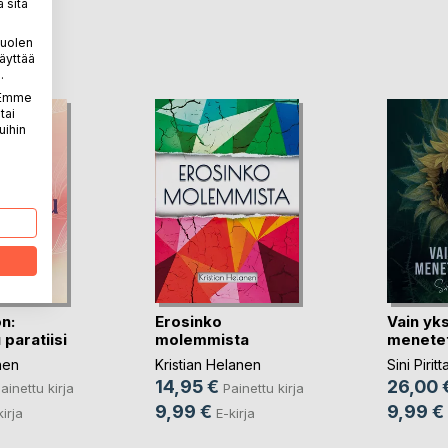
 sitä
LA
puolen
äyttää
.
. Emme
tai
uihin
n:
Erosinko
Vain yks
 paratiisi
molemmista
menetet
nen
Kristian Helanen
Sini Piritt
14,95 €
26,00 
ainettu kirja
Painettu kirja
9,99 €
9,99 €
kirja
E-kirja