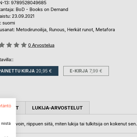
N-13: 9789528049685
tantaja: BoD - Books on Demand
aistu: 23.09.2021
i: suomi
sanat: Metodirunoilija, Runous, Herkät runot, Metafora
stelu::
0
Arvostelua
avilla::
PAINETTU KIRJA
20,95 €
E-KIRJA
7,99 €
ytäntö
OSTELUT
LUKIJA-ARVOSTELUT
eri tavoin, riippuen siitä, miten lukija tai tulkitsija on kokenut sen.
niistä