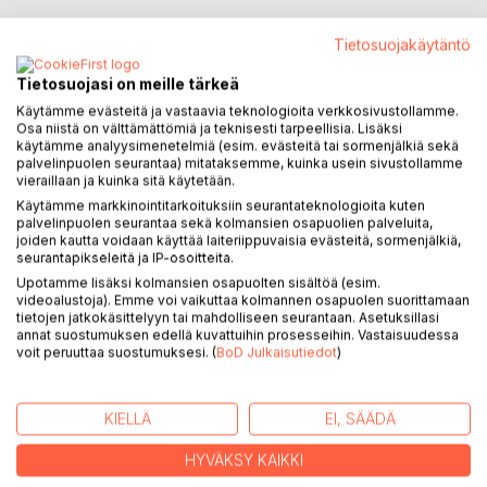
Tietosuojakäytäntö
Tietosuojasi on meille tärkeä
KUVAUS
Käytämme evästeitä ja vastaavia teknologioita verkkosivustollamme.
Osa niistä on välttämättömiä ja teknisesti tarpeellisia. Lisäksi
käytämme analyysimenetelmiä (esim. evästeitä tai sormenjälkiä sekä
Kristuksen oikeudenkäynnin tiedot perustuvat neljän
palvelinpuolen seurantaa) mitataksemme, kuinka usein sivustollamme
vieraillaan ja kuinka sitä käytetään.
evankeliumin kertomuksiin sekä Pilatuksen asiakirjoista
saatuihin tietoihin. Näiden dokumentoitujen tietojen pohjalta
Käytämme markkinointitarkoituksiin seurantateknologioita kuten
palvelinpuolen seurantaa sekä kolmansien osapuolien palveluita,
on voitu todeta ainakin viisi Jeesuksen oikeudenkäyntiin
joiden kautta voidaan käyttää laiteriippuvaisia evästeitä, sormenjälkiä,
liittyvää kuulustelua. Maaherra Pontius Pilatuksen luona
seurantapikseleitä ja IP-osoitteita.
Jeesus viipyi pitempään ylipappien syyttäessä häntä siitä,
Upotamme lisäksi kolmansien osapuolten sisältöä (esim.
ettei Jeesus ollut noudattanut Mooseksen antamaa lakia
videoalustoja). Emme voi vaikuttaa kolmannen osapuolen suorittamaan
tietojen jatkokäsittelyyn tai mahdolliseen seurantaan. Asetuksillasi
eikä pitänyt sapattia siten kuin fariseukset edellyttivät.
annat suostumuksen edellä kuvattuihin prosesseihin. Vastaisuudessa
Vaa'assa ei painanut mitään Jeesuksen hyvät teot ja
voit peruuttaa suostumuksesi. (
BoD Julkaisutiedot
)
sairauksien parantamiset, kun sanhedrin päätti, että Jeesus
oli ansainnut ristinkuoleman.
KIELLÄ
EI, SÄÄDÄ
KIRJAILIJA
HYVÄKSY KAIKKI