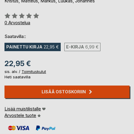
Kristus, Matteus, Markus, Luukas, Johannes
Arvostelu::
0%
0
Arvostelua
Saatavilla::
PAINETTU KIRJA
22,95 €
E-KIRJA
6,99 €
22,95 €
sis. alv. /
Toimituskulut
Heti saatavilla
LISÄÄ OSTOSKORIIN
Lisää muistilistalle
Arvostele tuote