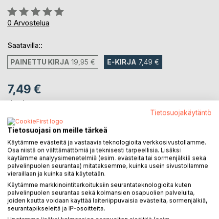
Arvostelu::
0%
0
Arvostelua
Saatavilla::
PAINETTU KIRJA
19,95 €
E-KIRJA
7,49 €
7,49 €
sis. alv.
Heti ladattavissa
Tietosuojakäytäntö
Tietosuojasi on meille tärkeä
Käytämme evästeitä ja vastaavia teknologioita verkkosivustollamme.
LISÄÄ OSTOSKORIIN
Osa niistä on välttämättömiä ja teknisesti tarpeellisia. Lisäksi
käytämme analyysimenetelmiä (esim. evästeitä tai sormenjälkiä sekä
palvelinpuolen seurantaa) mitataksemme, kuinka usein sivustollamme
Lisää muistilistalle
vieraillaan ja kuinka sitä käytetään.
Arvostele tuote
Käytämme markkinointitarkoituksiin seurantateknologioita kuten
palvelinpuolen seurantaa sekä kolmansien osapuolien palveluita,
joiden kautta voidaan käyttää laiteriippuvaisia evästeitä, sormenjälkiä,
seurantapikseleitä ja IP-osoitteita.