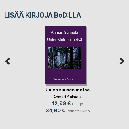
LISÄÄ KIRJOJA B
o
D:LLA
Unien sininen metsä
Anmari Salmela
12,99 €
E-kirja
34,90 €
Painettu kirja