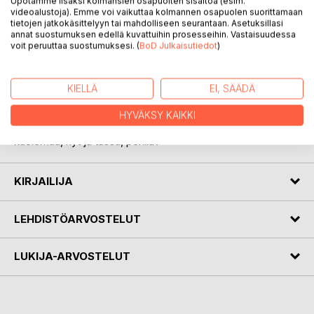
Upotamme lisäksi kolmansien osapuolten sisältöä (esim.
videoalustoja). Emme voi vaikuttaa kolmannen osapuolen suorittamaan
tietojen jatkokäsittelyyn tai mahdolliseen seurantaan. Asetuksillasi
annat suostumuksen edellä kuvattuihin prosesseihin. Vastaisuudessa
voit peruuttaa suostumuksesi. (
BoD Julkaisutiedot
)
KUVAUS
KIELLÄ
EI, SÄÄDÄ
Puolifiktiivinen pienoisromaani kertoo välähdyksenomaisesti
erään elämän merkityksellisistä hetkistä. Onko tärkeintä
HYVÄKSY KAIKKI
toiset todellisuudet vai elämisen riemu ja lento ennen
kuolemaa, nyt ja tässä, perillä?
KIRJAILIJA
LEHDISTÖARVOSTELUT
LUKIJA-ARVOSTELUT