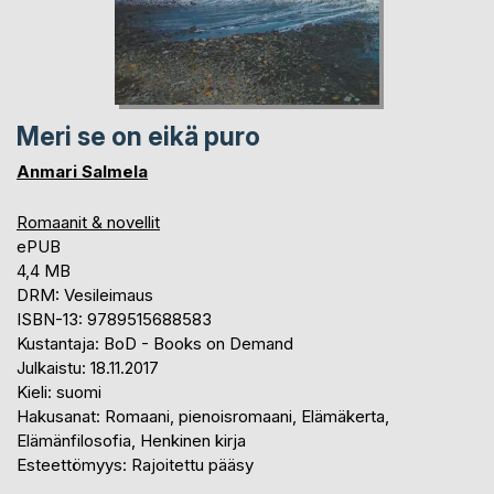
Meri se on eikä puro
Anmari Salmela
Romaanit & novellit
ePUB
4,4 MB
DRM: Vesileimaus
ISBN-13: 9789515688583
Kustantaja: BoD - Books on Demand
Julkaistu: 18.11.2017
Kieli: suomi
Hakusanat: Romaani, pienoisromaani, Elämäkerta,
Elämänfilosofia, Henkinen kirja
Esteettömyys: Rajoitettu pääsy