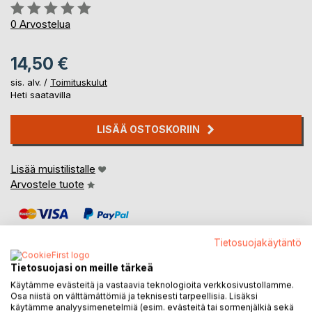
Arvostelu::
0%
0
Arvostelua
14,50 €
sis. alv. /
Toimituskulut
Heti saatavilla
LISÄÄ OSTOSKORIIN
Lisää muistilistalle
Arvostele tuote
Tietosuojakäytäntö
Tietosuojasi on meille tärkeä
Käytämme evästeitä ja vastaavia teknologioita verkkosivustollamme.
KUVAUS
Osa niistä on välttämättömiä ja teknisesti tarpeellisia. Lisäksi
käytämme analyysimenetelmiä (esim. evästeitä tai sormenjälkiä sekä