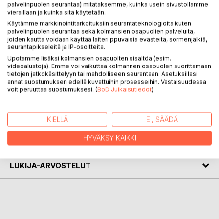
palvelinpuolen seurantaa) mitataksemme, kuinka usein sivustollamme
vieraillaan ja kuinka sitä käytetään.
Let these imaginative mental images fly you to the
fantastic world of colouring! This Mental Images Colouring
Käytämme markkinointitarkoituksiin seurantateknologioita kuten
palvelinpuolen seurantaa sekä kolmansien osapuolien palveluita,
Book is a collection of amazing intuitive drawings made by
joiden kautta voidaan käyttää laiteriippuvaisia evästeitä, sormenjälkiä,
Päivi Vesala, a Vedic Art artist. The book is a fascinating
seurantapikseleitä ja IP-osoitteita.
mix of motifs both abstract and familiar. View the pictures
Upotamme lisäksi kolmansien osapuolten sisältöä (esim.
in your unique way and colour them to match the
videoalustoja). Emme voi vaikuttaa kolmannen osapuolen suorittamaan
tietojen jatkokäsittelyyn tai mahdolliseen seurantaan. Asetuksillasi
atmosphere of your very own mental images. The pictures
annat suostumuksen edellä kuvattuihin prosesseihin. Vastaisuudessa
are printed on one side of the paper only.
voit peruuttaa suostumuksesi. (
BoD Julkaisutiedot
)
KIRJAILIJA
KIELLÄ
EI, SÄÄDÄ
HYVÄKSY KAIKKI
LEHDISTÖARVOSTELUT
LUKIJA-ARVOSTELUT