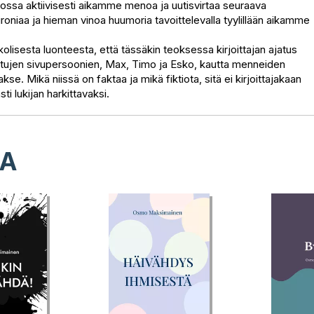
jossa aktiivisesti aikamme menoa ja uutisvirtaa seuraava
oniaa ja hieman vinoa huumoria tavoittelevalla tyylillään aikamme
lisesta luonteesta, että tässäkin teoksessa kirjoittajan ajatus
ttujen sivupersoonien, Max, Timo ja Esko, kautta menneiden
. Mikä niissä on faktaa ja mikä fiktiota, sitä ei kirjoittajakaan
i lukijan harkittavaksi.
LA