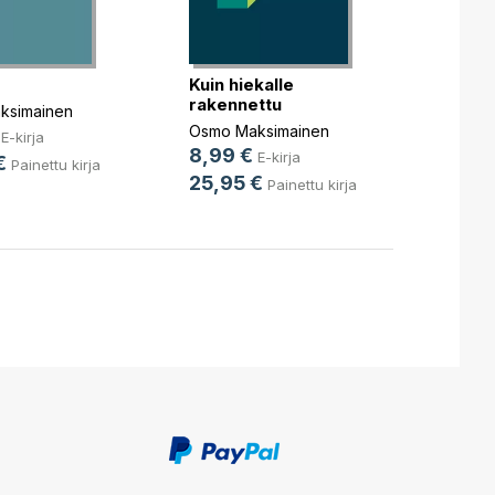
Hiljai
Kuin hiekalle
Marian
rakennettu
12,9
ksimainen
Osmo Maksimainen
29,9
E-kirja
8,99 €
E-kirja
€
Painettu kirja
25,95 €
Painettu kirja