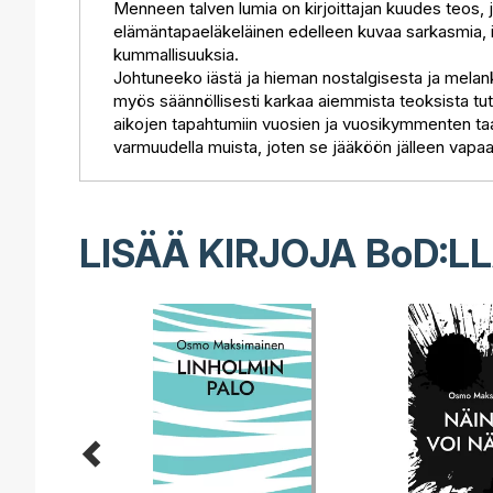
Menneen talven lumia on kirjoittajan kuudes teos, 
elämäntapaeläkeläinen edelleen kuvaa sarkasmia, ir
kummallisuuksia.
Johtuneeko iästä ja hieman nostalgisesta ja melanko
myös säännöllisesti karkaa aiemmista teoksista tu
aikojen tapahtumiin vuosien ja vuosikymmenten taakse
varmuudella muista, joten se jääköön jälleen vapaast
LISÄÄ KIRJOJA B
o
D:L