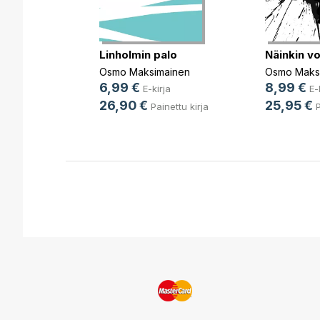
Linholmin palo
Näinkin vo
en
rja
Osmo Maksimainen
Osmo Maks
6,99 €
8,99 €
ettu kirja
E-kirja
E-
26,90 €
25,95 €
Painettu kirja
P