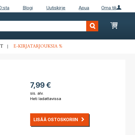
D:sta
Blogi
Uutiskirje
Apua
Oma tili
Ostosko
T
E-KIRJATARJOUKSIA %
7,99 €
sis. alv.
Heti ladattavissa
LISÄÄ OSTOSKORIIN