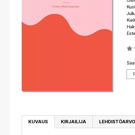
ISB
Kus
Julk
Kiel
Haku
Est
Arvo
0%
Saat
KUVAUS
KIRJAILIJA
LEHDISTÖARV