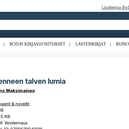
Lisätietoa Bo
BOD:N KIRJASUOSITUKSET
LASTENKIRJAT
RUNO
nneen talven lumia
o Maksimainen
anit & novellit
UB
,5 KB
: Vesileimaus