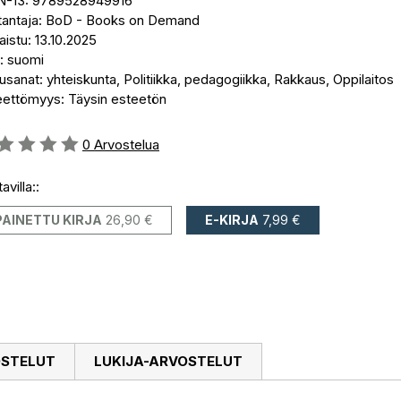
N-13: 9789528949916
tantaja: BoD - Books on Demand
aistu: 13.10.2025
i: suomi
sanat: yhteiskunta, Politiikka, pedagogiikka, Rakkaus, Oppilaitos
eettömyys: Täysin esteetön
stelu::
0
Arvostelua
avilla::
PAINETTU KIRJA
26,90 €
E-KIRJA
7,99 €
OSTELUT
LUKIJA-ARVOSTELUT