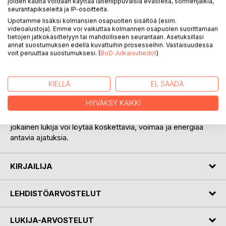
joiden kautta voidaan käyttää laiteriippuvaisia evästeitä, sormenjälkiä,
seurantapikseleitä ja IP-osoitteita.
Upotamme lisäksi kolmansien osapuolten sisältöä (esim.
videoalustoja). Emme voi vaikuttaa kolmannen osapuolen suorittamaan
tietojen jatkokäsittelyyn tai mahdolliseen seurantaan. Asetuksillasi
annat suostumuksen edellä kuvattuihin prosesseihin. Vastaisuudessa
voit peruuttaa suostumuksesi. (
BoD Julkaisutiedot
)
KUVAUS
KIELLÄ
EI, SÄÄDÄ
HYVÄKSY KAIKKI
Valikoima kansan rakastamia sananlaskuja, aforismeja ja
historian suurten ajattelijoiden mietelmiä. Näistä lauseista
jokainen lukija voi löytää koskettavia, voimaa ja energiaa
antavia ajatuksia.
KIRJAILIJA
LEHDISTÖARVOSTELUT
LUKIJA-ARVOSTELUT