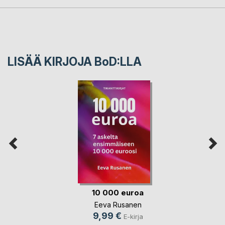
LISÄÄ KIRJOJA B
o
D:LLA
10 000 euroa
Eeva Rusanen
9,99 €
E-kirja