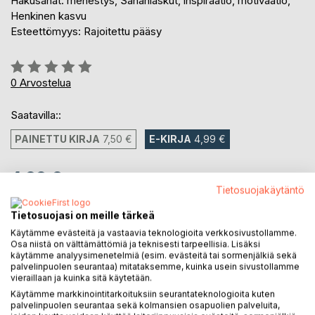
Hakusanat: menestys, Sananlaskut, inspiraatio, motivaatio,
Henkinen kasvu
Esteettömyys: Rajoitettu pääsy
Arvostelu::
0%
0
Arvostelua
Saatavilla::
PAINETTU KIRJA
7,50 €
E-KIRJA
4,99 €
4,99 €
Tietosuojakäytäntö
sis. alv.
Heti ladattavissa
Tietosuojasi on meille tärkeä
Käytämme evästeitä ja vastaavia teknologioita verkkosivustollamme.
Osa niistä on välttämättömiä ja teknisesti tarpeellisia. Lisäksi
käytämme analyysimenetelmiä (esim. evästeitä tai sormenjälkiä sekä
LISÄÄ OSTOSKORIIN
palvelinpuolen seurantaa) mitataksemme, kuinka usein sivustollamme
vieraillaan ja kuinka sitä käytetään.
Käytämme markkinointitarkoituksiin seurantateknologioita kuten
Lisää muistilistalle
palvelinpuolen seurantaa sekä kolmansien osapuolien palveluita,
Arvostele tuote