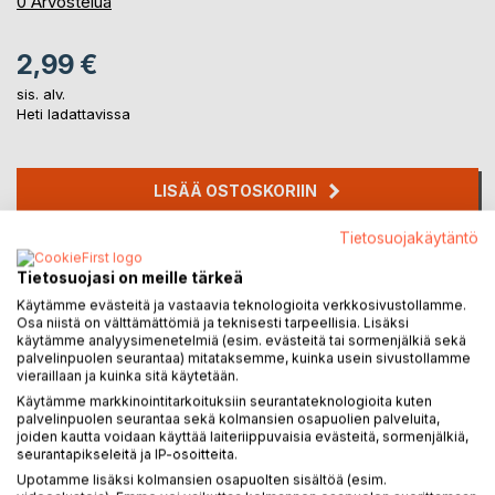
0%
0
Arvostelua
2,99 €
sis. alv.
Heti ladattavissa
LISÄÄ OSTOSKORIIN
Tietosuojakäytäntö
Lisää muistilistalle
Arvostele tuote
Tietosuojasi on meille tärkeä
Käytämme evästeitä ja vastaavia teknologioita verkkosivustollamme.
Osa niistä on välttämättömiä ja teknisesti tarpeellisia. Lisäksi
käytämme analyysimenetelmiä (esim. evästeitä tai sormenjälkiä sekä
palvelinpuolen seurantaa) mitataksemme, kuinka usein sivustollamme
vieraillaan ja kuinka sitä käytetään.
Käytämme markkinointitarkoituksiin seurantateknologioita kuten
palvelinpuolen seurantaa sekä kolmansien osapuolien palveluita,
joiden kautta voidaan käyttää laiteriippuvaisia evästeitä, sormenjälkiä,
KUVAUS
seurantapikseleitä ja IP-osoitteita.
Upotamme lisäksi kolmansien osapuolten sisältöä (esim.