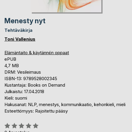
Menesty nyt
Tehtäväkirja
Toni Vallenius
Elämäntaito & käytännön oppaat
ePUB
4,7 MB
DRM: Vesileimaus
ISBN-13: 9789528002345
Kustantaja: Books on Demand
Julkaistu: 17.04.2018
Kieli: suomi
Hakusanat: NLP, menestys, kommunikaatio, kehonkieli, mieli
Esteettömyys: Rajoitettu pääsy
Arvostelu::