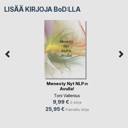
LISÄÄ KIRJOJA B
o
D:LLA
Menesty Nyt NLP:n
Avulla!
Toni Vallenius
9,99 €
E-kirja
25,95 €
Painettu kirja