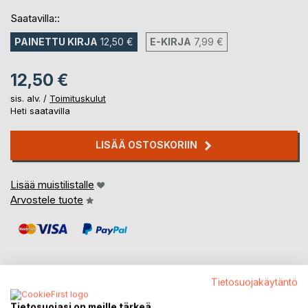
Saatavilla::
PAINETTU KIRJA
12,50 €
E-KIRJA
7,99 €
12,50 €
sis. alv. /
Toimituskulut
Heti saatavilla
LISÄÄ OSTOSKORIIN
Lisää muistilistalle
Arvostele tuote
Tietosuojakäytäntö
KUVAUS
Tietosuojasi on meille tärkeä