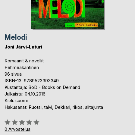
Melodi
Joni Järvi-Laturi
Romaanit & novellit
Pehmeäkantinen
96 sivua
ISBN-13: 9789523393349
Kustantaja: BoD - Books on Demand
Julkaistu: 04.10.2016
Kieli: suomi
Hakusanat: Ruotsi, talvi, Dekkari, rikos, alitajunta
Arvostelu::
0%
0
Arvostelua