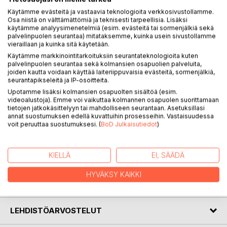
Käytämme evästeitä ja vastaavia teknologioita verkkosivustollamme.
Osa niistä on välttämättömiä ja teknisesti tarpeellisia. Lisäksi
Melodi on Joni Järvi-Laturin seitsemäs kirja ja kolmas
käytämme analyysimenetelmiä (esim. evästeitä tai sormenjälkiä sekä
palvelinpuolen seurantaa) mitataksemme, kuinka usein sivustollamme
elokuvakäsikirjoitus.
vieraillaan ja kuinka sitä käytetään.
Käytämme markkinointitarkoituksiin seurantateknologioita kuten
On talvi 2016. Pohjois-Ruotsiin erakoitunut etsivä Stefan
palvelinpuolen seurantaa sekä kolmansien osapuolien palveluita,
Holm haluaa löytää 15 vuotta sitten murhatun vaimonsa
joiden kautta voidaan käyttää laiteriippuvaisia evästeitä, sormenjälkiä,
Hanna Lundin tappajan. Hän on myös kiinnostunut
seurantapikseleitä ja IP-osoitteita.
selvittämään samana vuonna kadonneen laulajatar Karolina
Upotamme lisäksi kolmansien osapuolten sisältöä (esim.
videoalustoja). Emme voi vaikuttaa kolmannen osapuolen suorittamaan
Lundbergin kohtalon. Jäljet johtavat sekä Bolmenin saarelle
tietojen jatkokäsittelyyn tai mahdolliseen seurantaan. Asetuksillasi
että Ruotsin musiikkibisneksen katkeransuloisiin
annat suostumuksen edellä kuvattuihin prosesseihin. Vastaisuudessa
koukeroihin.
voit peruuttaa suostumuksesi. (
BoD Julkaisutiedot
)
Melodi on uninen matka alitajunnan pelottavuuteen, viini
joka täytyy nauttia hitaasti mutta kerralla.
KIELLÄ
EI, SÄÄDÄ
HYVÄKSY KAIKKI
KIRJAILIJA
LEHDISTÖARVOSTELUT