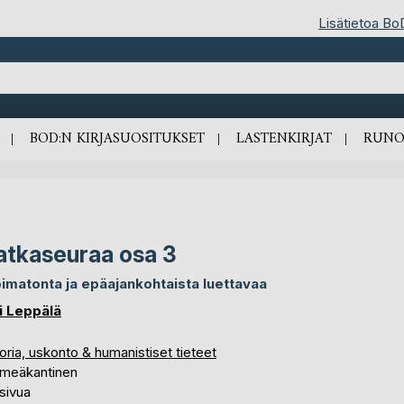
Lisätietoa Bo
BOD:N KIRJASUOSITUKSET
LASTENKIRJAT
RUNO
tkaseuraa osa 3
imatonta ja epäajankohtaista luettavaa
i Leppälä
oria, uskonto & humanistiset tieteet
meäkantinen
sivua