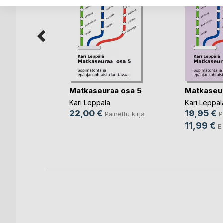
en
Matkaseuraa osa 5
Matkaseur
ettu kirja
Kari Leppälä
Kari Leppäl
22,00 €
19,95 €
rja
Painettu kirja
P
11,99 €
E-