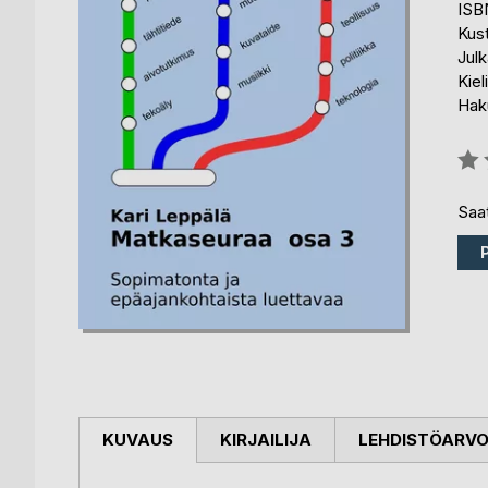
ISB
Kus
Julk
Kiel
Haku
Arvo
0%
Saat
KUVAUS
KIRJAILIJA
LEHDISTÖARV