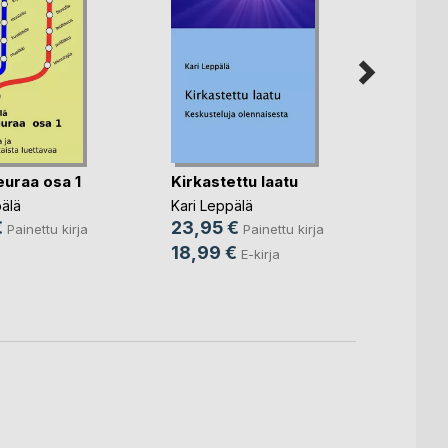
Elämä
uraa osa 1
Kirkastettu laatu
Väisä
älä
Kari Leppälä
Leena-
€
23,95 €
Painettu kirja
Painettu kirja
Korho
18,99 €
E-kirja
12,9
3,99