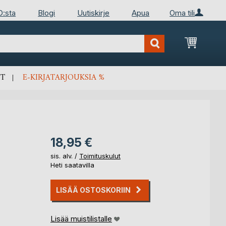
D:sta
Blogi
Uutiskirje
Apua
Oma tili
Ostosko
T
E-KIRJATARJOUKSIA %
18,95 €
sis. alv. /
Toimituskulut
Heti saatavilla
LISÄÄ OSTOSKORIIN
Lisää muistilistalle