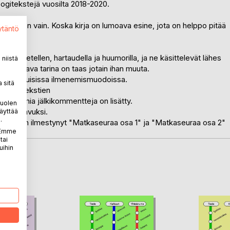
 bogitekstejä vuosilta 2018-2020.
ksi, miten vain. Koska kirja on lumoava esine, jota on helppo pitää
ytäntö
 saaneet
sta ihmetellen, hartaudella ja huumorilla, ja ne käsittelevät lähes
niistä
a seuraava tarina on taas jotain ihan muuta.
 niiden lukuisissa ilmenemismuodoissa.
 sitä
, mutta tekstien
. Muutamia jälkikommentteja on lisätty.
puolen
lukijan avuksi.
äyttää
.
mmin on ilmestynyt "Matkaseuraa osa 1" ja "Matkaseuraa osa 2"
. Emme
tai
uihin
LA