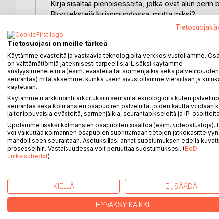
Kirja sisältää pienoisesseitä, jotka ovat alun perin
Blogitekstejä kirjanmuodossa, mutta miksi?
Huviksi ja hyödyksi, matkaseuraksi tai iltalukemise
Tietosuojakä
mukana ja lähellä.
Tietosuojasi on meille tärkeä
Tekstit eivät aina ole ajankohtaisia, vaikka ne ovat
herätteensä ajasta. Ne on kirjoitettu vakavista asioi
Käytämme evästeitä ja vastaavia teknologioita verkkosivustollamme. Osa 
on välttämättömiä ja teknisesti tarpeellisia. Lisäksi käytämme
kaikkea. Kaikki ei ehkä ole tuttua tai mukavaa, mutt
analyysimenetelmiä (esim. evästeitä tai sormenjälkiä sekä palvelinpuolen
Aiheina on tiede, tekniikka, yhteiskuta ja kulttuuri
seurantaa) mitataksemme, kuinka usein sivustollamme vieraillaan ja kuinka
Tekstien asiasisältöä ei ole korjattu kirjajulkaisuun
käytetään.
luettavuutta on parannettu ja pikkuvirheitä korjattu
Käytämme markkinointitarkoituksiin seurantateknologioita kuten palvelin
Loppuun on liitetty hakemisto ja kirjallisuusluettelo 
seurantaa sekä kolmansien osapuolien palveluita, joiden kautta voidaan k
laiteriippuvaisia evästeitä, sormenjälkiä, seurantapikseleitä ja IP-osoitteita
Tämä on painetun blogikokoelman kolmas osa. aie
Upotamme lisäksi kolmansien osapuolten sisältöä (esim. videoalustoja)
voi vaikuttaa kolmannen osapuolen suorittamaan tietojen jatkokäsittelyyn 
mahdolliseen seurantaan. Asetuksillasi annat suostumuksen edellä kuvatt
prosesseihin. Vastaisuudessa voit peruuttaa suostumuksesi. (
BoD
Julkaisutiedot
)
LISÄÄ KIRJOJA B
o
D:L
KIELLÄ
EI, SÄÄDÄ
HYVÄKSY KAIKKI