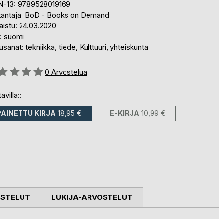
N-13: 9789528019169
tantaja: BoD - Books on Demand
aistu: 24.03.2020
i: suomi
sanat: tekniikka, tiede, Kulttuuri, yhteiskunta
stelu::
0
Arvostelua
avilla::
PAINETTU KIRJA
18,95 €
E-KIRJA
10,99 €
OSTELUT
LUKIJA-ARVOSTELUT