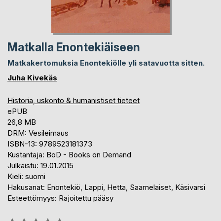
Matkalla Enontekiäiseen
Matkakertomuksia Enontekiölle yli satavuotta sitten.
Juha Kivekäs
Historia, uskonto & humanistiset tieteet
ePUB
26,8 MB
DRM: Vesileimaus
ISBN-13: 9789523181373
Kustantaja: BoD - Books on Demand
Julkaistu: 19.01.2015
Kieli: suomi
Hakusanat: Enontekiö, Lappi, Hetta, Saamelaiset, Käsivarsi
Esteettömyys: Rajoitettu pääsy
Arvostelu::