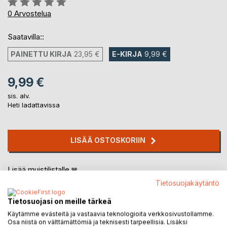
0%
0
Arvostelua
Saatavilla::
PAINETTU KIRJA
23,95 €
E-KIRJA
9,99 €
9,99 €
sis. alv.
Heti ladattavissa
LISÄÄ OSTOSKORIIN
Lisää muistilistalle
Arvostele tuote
Tietosuojakäytäntö
Tietosuojasi on meille tärkeä
Käytämme evästeitä ja vastaavia teknologioita verkkosivustollamme.
Osa niistä on välttämättömiä ja teknisesti tarpeellisia. Lisäksi