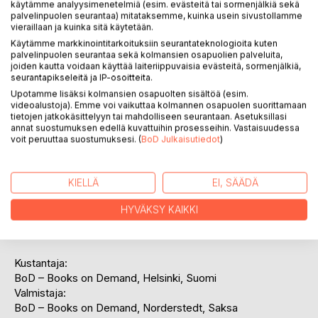
käytämme analyysimenetelmiä (esim. evästeitä tai sormenjälkiä sekä
palvelinpuolen seurantaa) mitataksemme, kuinka usein sivustollamme
vieraillaan ja kuinka sitä käytetään.
KUVAUS
Käytämme markkinointitarkoituksiin seurantateknologioita kuten
palvelinpuolen seurantaa sekä kolmansien osapuolien palveluita,
joiden kautta voidaan käyttää laiteriippuvaisia evästeitä, sormenjälkiä,
seurantapikseleitä ja IP-osoitteita.
Kirja on koottu vanhoista lehtikirjoituksista joissa kuvataan
Upotamme lisäksi kolmansien osapuolten sisältöä (esim.
matkoja Enontekiölle ja eläämää siellä. Kertomuksissa
videoalustoja). Emme voi vaikuttaa kolmannen osapuolen suorittamaan
toistuu elämän kovuus ja katovuodet sekä kirjoittajien
tietojen jatkokäsittelyyn tai mahdolliseen seurantaan. Asetuksillasi
annat suostumuksen edellä kuvattuihin prosesseihin. Vastaisuudessa
ylemmyydentunne Lapin asukkaita, etenkin saamelaisia
voit peruuttaa suostumuksesi. (
BoD Julkaisutiedot
)
kohtaan. Mutta mukana on myös hauskoja kuvauksia
Enontekiöläisistä ja heidän tavoistaan ja elämästää yleensä.
Matkalla poiketaan Torniossa, Rovaniemellä, Pellossa,
KIELLÄ
EI, SÄÄDÄ
Kolarissa, Kittilässä ja Muoniossa. Näistä paikkakunnista ja
elämästä siellä luodaan mielenkiintoisia kuvauksia.
HYVÄKSY KAIKKI
Kustantaja:
BoD – Books on Demand, Helsinki, Suomi
Valmistaja:
BoD – Books on Demand, Norderstedt, Saksa