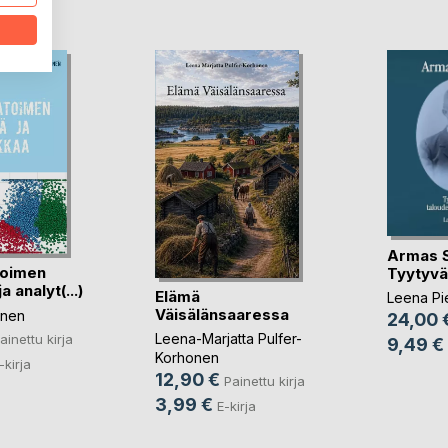
LA
Armas Se
toimen
Tyytyväi
a analyt(...)
Elämä
Leena Pie
Väisälänsaaressa
tinen
24,00 
Leena-Marjatta Pulfer-
ainettu kirja
9,49 €
Korhonen
-kirja
12,90 €
Painettu kirja
3,99 €
E-kirja