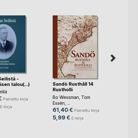
ilistä -
Laadu
Sandö Rusthåll 14
sen talou(...)
2.0
Rustholli
tilä
Ari Pit
Bo Wessman
,
Tom
€
24,9
Painettu kirja
Essén
, ...
14,9
E-kirja
61,40 €
Painettu kirja
5,99 €
E-kirja