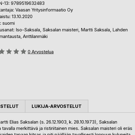
N-13: 9789519632483
antaja: Vaasan Yritysinformaatio Oy
aistu: 13.10.2020
i: suomi
sanat: Iso-Saksala, Saksalan maisteri, Martti Saksala, Lahden
mantausta, Anttilanmäki
stelu::
0
Arvostelua
OSTELUT
LUKIJA-ARVOSTELUT
tti Elias Saksalan (s. 26.12.1903, k. 28.10.1973), Saksalan
 tavalla merkittävä ja ristiriitainen mies. Saksalan maisteri oli eräs
den tapaan kitsas ja piti päällään tavallisesti loppuun kuluneita