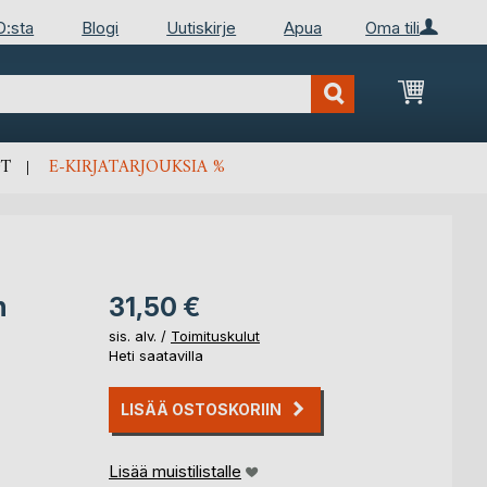
D:sta
Blogi
Uutiskirje
Apua
Oma tili
Ostosko
T
E-KIRJATARJOUKSIA %
n
31,50 €
sis. alv. /
Toimituskulut
Heti saatavilla
LISÄÄ OSTOSKORIIN
Lisää muistilistalle