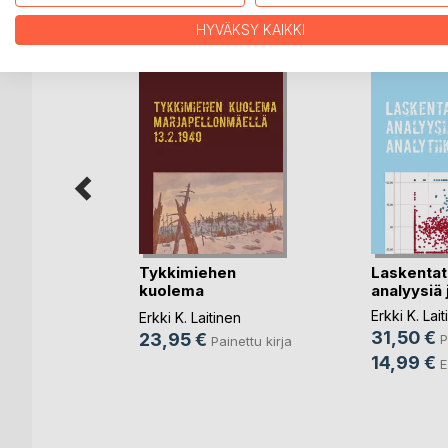
LISÄÄ KIRJOJA B
o
D:L
HYVÄKSY KAIKKI
a
Tykkimiehen
Laskenta
kuolema
analyysiä j
nettu kirja
Marjapellonmäe(...)
Erkki K. Lai
Erkki K. Laitinen
rja
31,50 €
23,95 €
P
Painettu kirja
14,99 €
E