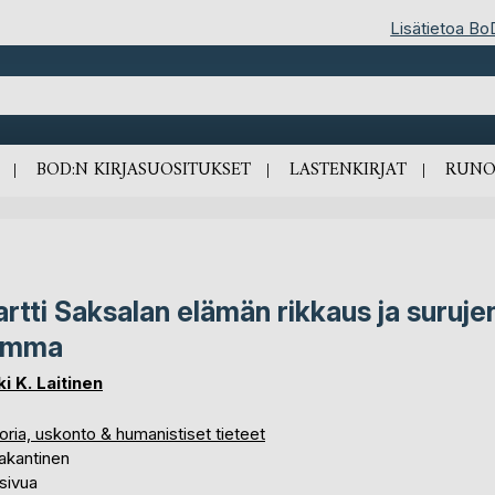
Lisätietoa Bo
BOD:N KIRJASUOSITUKSET
LASTENKIRJAT
RUNO
rtti Saksalan elämän rikkaus ja suruje
umma
ki K. Laitinen
oria, uskonto & humanistiset tieteet
akantinen
sivua