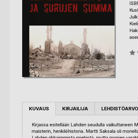
ISB
Kust
Julk
Kiel
Haku
ase
Arvo
0%
KUVAUS
KIRJAILIJA
LEHDISTÖARV
Kirjassa esitellään Lahden seudulla vaikuttaneen Mar
maisterin, henkilöhistoria. Martti Saksala oli monella
Lahden rikkaimmista miehistä, mutta monien varakkai