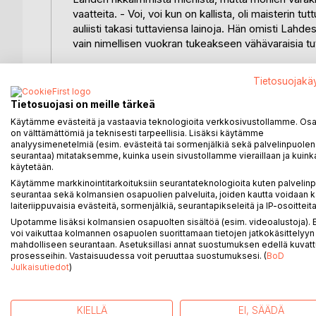
vaatteita. - Voi, voi kun on kallista, oli maisterin t
auliisti takasi tuttaviensa lainoja. Hän omisti Lahd
vain nimellisen vuokran tukeakseen vähävaraisia tu
Maisterin elämä ei kuitenkaan ollut pelkkää ruusui
Tietosuojakä
tuhoutuivat sisällissodan tykkitulessa. Navetasta 
Saksala valmistui maatalous- ja metsätieteiden kand
Tietosuojasi on meille tärkeä
meijeritalouden opettajana Kokemäellä. Maisteri ehti
Käytämme evästeitä ja vastaavia teknologioita verkkosivustollamme. Osa 
vuoden. Lapsia ei lyhyestä avioliitosta syntynyt. Ma
on välttämättömiä ja teknisesti tarpeellisia. Lisäksi käytämme
analyysimenetelmiä (esim. evästeitä tai sormenjälkiä sekä palvelinpuolen
Hollolassa, jonka lisäksi hän peri sisarensa kanssa
seurantaa) mitataksemme, kuinka usein sivustollamme vieraillaan ja kuinka
sydänkohtaukseen vaatimattomassa vinttikamarissaa
käytetään.
meni valtiolle.
Käytämme markkinointitarkoituksiin seurantateknologioita kuten palvelin
seurantaa sekä kolmansien osapuolien palveluita, joiden kautta voidaan k
Kirjassa käytetään runsaasti ennen julkaisematonta m
laiteriippuvaisia evästeitä, sormenjälkiä, seurantapikseleitä ja IP-osoitteita
on Vaasan yliopiston emeritusprofessori ja kotoisi
Upotamme lisäksi kolmansien osapuolten sisältöä (esim. videoalustoja)
voi vaikuttaa kolmannen osapuolen suorittamaan tietojen jatkokäsittelyyn 
mahdolliseen seurantaan. Asetuksillasi annat suostumuksen edellä kuvatt
Kansikuva: Iso-Saksalan rakennusten rauniot 191
prosesseihin. Vastaisuudessa voit peruuttaa suostumuksesi. (
BoD
Julkaisutiedot
)
KIELLÄ
EI, SÄÄDÄ