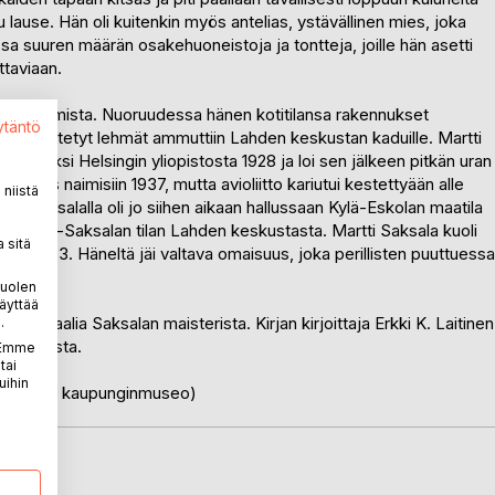
uttu lause. Hän oli kuitenkin myös antelias, ystävällinen mies, joka
essa suuren määrän osakehuoneistoja ja tontteja, joille hän asetti
ttaviaan.
lla tanssimista. Nuoruudessa hänen kotitilansa rakennukset
ytäntö
ulos päästetyt lehmät ammuttiin Lahden keskustan kaduille. Martti
idaatiksi Helsingin yliopistosta 1928 ja loi sen jälkeen pitkän uran
 myös naimisiin 1937, mutta avioliitto kariutui kestettyään alle
niistä
rtti Saksalalla oli jo siihen aikaan hallussaan Kylä-Eskolan maatila
 1941 Iso-Saksalan tilan Lahden keskustasta. Martti Saksala kuoli
 sitä
n 1973. Häneltä jäi valtava omaisuus, joka perillisten puuttuessa
puolen
äyttää
ateriaalia Saksalan maisterista. Kirjan kirjoittaja Erkki K. Laitinen
.
n Lahdesta.
. Emme
tai
uihin
8 (Lahden kaupunginmuseo)