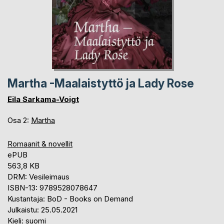
Martha -Maalaistyttö ja Lady Rose
Eila Sarkama-Voigt
Osa 2:
Martha
Romaanit & novellit
ePUB
563,8 KB
DRM: Vesileimaus
ISBN-13: 9789528078647
Kustantaja: BoD - Books on Demand
Julkaistu: 25.05.2021
Kieli: suomi