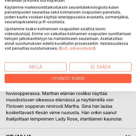
vieraillaan ja kuinka sitä käytetään.
Käytämme markkinointitarkoituksiin seurantateknologioita kuten
palvelinpuolen seurantaa sekä kolmansien osapuolien palveluita,
joiden kautta voidaan käyttää laiteriippuvaisia evästeitä, sormenjälkiä,
seurantapikseleitä ja IP-osoitteita.
Upotamme lisäksi kolmansien osapuolten sisältöä (esim.
videoalustoja). Emme voi vaikuttaa kolmannen osapuolen suorittamaan
tietojen jatkokäsittelyyn tai mahdolliseen seurantaan. Asetuksillasi
annat suostumuksen edellä kuvattuihin prosesseihin. Vastaisuudessa
KUVAUS
voit peruuttaa suostumuksesi. (
BoD Julkaisutiedot
)
Martha O´Brienistä on kasvanut Dublinissa opettajansa
KIELLÄ
EI, SÄÄDÄ
professori Ryanin kulttuurikodissa älykäs ja rakastettava
nuori nainen. Onnistuneen ensikonsertin jälkeen hänellä on
HYVÄKSY KAIKKI
kysyntää maailmalla. Liikuttava Micaela Carmen-
oopperassa lumoaa vaativan yleisön Wienin
hovioopperassa. Marthan elämän rooliksi näyttää
muodostuvan oikeassa elämässä ja näyttämöllä von
Flotowin oopperan nimirooli Martha. Siinä hän laulaa
koskettavasti Kesän viime ruususta. Hän onkin saanut
ihailijoiltaan lempinimen Lady Rose, irlantilainen kaunotar.