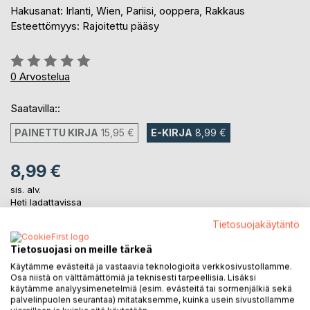
Hakusanat: Irlanti, Wien, Pariisi, ooppera, Rakkaus
Esteettömyys: Rajoitettu pääsy
Arvostelu::
0%
0
Arvostelua
Saatavilla::
PAINETTU KIRJA
15,95 €
E-KIRJA
8,99 €
8,99 €
sis. alv.
Heti ladattavissa
Tietosuojakäytäntö
Tietosuojasi on meille tärkeä
LISÄÄ OSTOSKORIIN
Käytämme evästeitä ja vastaavia teknologioita verkkosivustollamme.
Osa niistä on välttämättömiä ja teknisesti tarpeellisia. Lisäksi
Lisää muistilistalle
käytämme analyysimenetelmiä (esim. evästeitä tai sormenjälkiä sekä
palvelinpuolen seurantaa) mitataksemme, kuinka usein sivustollamme
Arvostele tuote