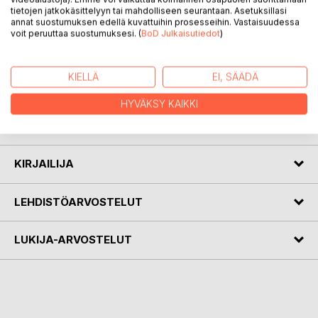
tietojen jatkokäsittelyyn tai mahdolliseen seurantaan. Asetuksillasi
annat suostumuksen edellä kuvattuihin prosesseihin. Vastaisuudessa
voit peruuttaa suostumuksesi. (
BoD Julkaisutiedot
)
KUVAUS
KIELLÄ
EI, SÄÄDÄ
Sisarukset lähtevät poimimaan marjoja ja kukkia, mutta
eksyvät toisistaan. Silloin he huomaavat, että eivät olekaan
HYVÄKSY KAIKKI
metsässä yksin. Taianomaisen matkan metsään ovat
luoneet Heikki Lahnaoja ja Milka Metsäpolku.
KIRJAILIJA
LEHDISTÖARVOSTELUT
LUKIJA-ARVOSTELUT