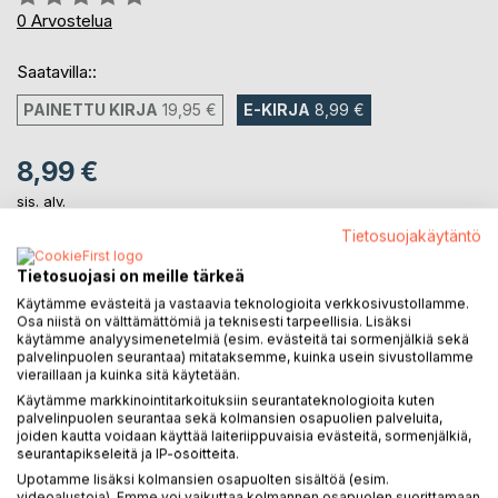
0%
0
Arvostelua
Saatavilla::
PAINETTU KIRJA
19,95 €
E-KIRJA
8,99 €
8,99 €
sis. alv.
Heti ladattavissa
Tietosuojakäytäntö
Tietosuojasi on meille tärkeä
LISÄÄ OSTOSKORIIN
Käytämme evästeitä ja vastaavia teknologioita verkkosivustollamme.
Osa niistä on välttämättömiä ja teknisesti tarpeellisia. Lisäksi
käytämme analyysimenetelmiä (esim. evästeitä tai sormenjälkiä sekä
palvelinpuolen seurantaa) mitataksemme, kuinka usein sivustollamme
Lisää muistilistalle
vieraillaan ja kuinka sitä käytetään.
Arvostele tuote
Käytämme markkinointitarkoituksiin seurantateknologioita kuten
palvelinpuolen seurantaa sekä kolmansien osapuolien palveluita,
joiden kautta voidaan käyttää laiteriippuvaisia evästeitä, sormenjälkiä,
seurantapikseleitä ja IP-osoitteita.
Upotamme lisäksi kolmansien osapuolten sisältöä (esim.
videoalustoja). Emme voi vaikuttaa kolmannen osapuolen suorittamaan