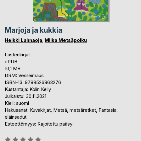
Marjoja ja kukkia
Heikki Lahnaoja
,
Milka Metsäpolku
Lastenkirjat
ePUB
10,1 MB
DRM: Vesileimaus
ISBN-13: 9789526863276
Kustantaja: Kolin Kelly
Julkaistu: 30.11.2021
Kieli: suomi
Hakusanat: Kuvakirjat, Metsä, metsäretket, Fantasia,
eläinsadut
Esteettömyys: Rajoitettu pääsy
Arvostelu::