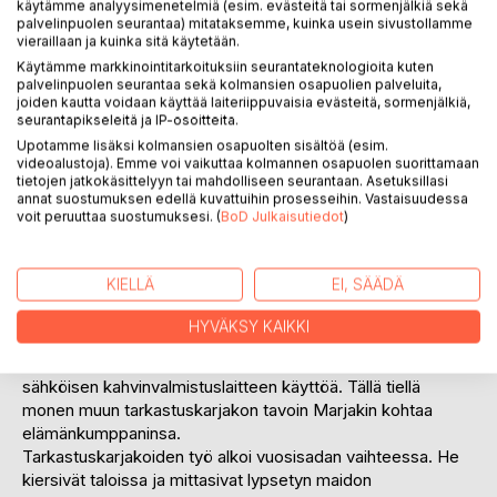
käytämme analyysimenetelmiä (esim. evästeitä tai sormenjälkiä sekä
palvelinpuolen seurantaa) mitataksemme, kuinka usein sivustollamme
vieraillaan ja kuinka sitä käytetään.
Käytämme markkinointitarkoituksiin seurantateknologioita kuten
palvelinpuolen seurantaa sekä kolmansien osapuolien palveluita,
KUVAUS
joiden kautta voidaan käyttää laiteriippuvaisia evästeitä, sormenjälkiä,
seurantapikseleitä ja IP-osoitteita.
Upotamme lisäksi kolmansien osapuolten sisältöä (esim.
Marja, tarkastuskarjakko kertoo nimensä mukaisesti
videoalustoja). Emme voi vaikuttaa kolmannen osapuolen suorittamaan
tarkastuskarjakon elämästä 50-luvun Suomessa,
tietojen jatkokäsittelyyn tai mahdolliseen seurantaan. Asetuksillasi
kuvitteellisessa eteläsatakuntalaisessa Vaskilähteen
annat suostumuksen edellä kuvattuihin prosesseihin. Vastaisuudessa
voit peruuttaa suostumuksesi. (
BoD Julkaisutiedot
)
kylässä.
Kirjassa Marja kiertää runsaan viikon ajan kylän taloja. Hän
kohtaa eri taloissa omien vaikeuksiensa kanssa
KIELLÄ
EI, SÄÄDÄ
kamppailevien karjankasvattajien iloja ja suruja.
Tiiviissä kyläyhteisössä kaikkien asiat tiedettiin, mutta
HYVÄKSY KAIKKI
toisista pidettiin myös huolta. Sivutaan myös tekniikan tuloa
maaseudulle, esimerkiksi pesukoneen, puhelimen ja
sähköisen kahvinvalmistuslaitteen käyttöä. Tällä tiellä
monen muun tarkastuskarjakon tavoin Marjakin kohtaa
elämänkumppaninsa.
Tarkastuskarjakoiden työ alkoi vuosisadan vaihteessa. He
kiersivät taloissa ja mittasivat lypsetyn maidon