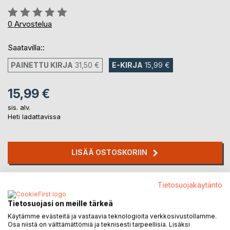
Arvostelu::
0%
0
Arvostelua
Saatavilla::
PAINETTU KIRJA
31,50 €
E-KIRJA
15,99 €
15,99 €
sis. alv.
Heti ladattavissa
LISÄÄ OSTOSKORIIN
Lisää muistilistalle
Tietosuojakäytäntö
Arvostele tuote
Tietosuojasi on meille tärkeä
Käytämme evästeitä ja vastaavia teknologioita verkkosivustollamme.
Osa niistä on välttämättömiä ja teknisesti tarpeellisia. Lisäksi