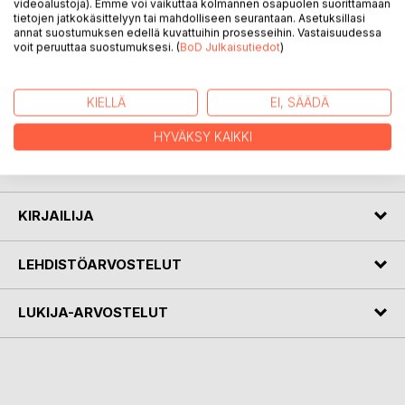
videoalustoja). Emme voi vaikuttaa kolmannen osapuolen suorittamaan
tietojen jatkokäsittelyyn tai mahdolliseen seurantaan. Asetuksillasi
annat suostumuksen edellä kuvattuihin prosesseihin. Vastaisuudessa
voit peruuttaa suostumuksesi. (
BoD Julkaisutiedot
)
KUVAUS
KIELLÄ
EI, SÄÄDÄ
Ajatelmia runomuodossa sinulle ja hänelle. Elämästä,
kuolemasta, kaikesta olevasta. Rakkautta, romantiikkaa
HYVÄKSY KAIKKI
huumoria unohtamatta. Ajatuksellisia lukuhetkiä....
Mika Huhtamäki
KIRJAILIJA
LEHDISTÖARVOSTELUT
LUKIJA-ARVOSTELUT