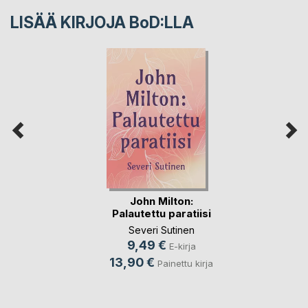
LISÄÄ KIRJOJA B
o
D:LLA
John Milton:
Palautettu paratiisi
Severi Sutinen
9,49 €
E-kirja
13,90 €
Painettu kirja