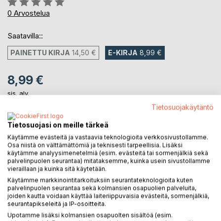
0%
0
Arvostelua
Saatavilla::
PAINETTU KIRJA
14,50 €
E-KIRJA
8,99 €
8,99 €
sis. alv.
Heti ladattavissa
Tietosuojakäytäntö
Tietosuojasi on meille tärkeä
LISÄÄ OSTOSKORIIN
Käytämme evästeitä ja vastaavia teknologioita verkkosivustollamme.
Osa niistä on välttämättömiä ja teknisesti tarpeellisia. Lisäksi
käytämme analyysimenetelmiä (esim. evästeitä tai sormenjälkiä sekä
palvelinpuolen seurantaa) mitataksemme, kuinka usein sivustollamme
Lisää muistilistalle
vieraillaan ja kuinka sitä käytetään.
Arvostele tuote
Käytämme markkinointitarkoituksiin seurantateknologioita kuten
palvelinpuolen seurantaa sekä kolmansien osapuolien palveluita,
joiden kautta voidaan käyttää laiteriippuvaisia evästeitä, sormenjälkiä,
seurantapikseleitä ja IP-osoitteita.
Upotamme lisäksi kolmansien osapuolten sisältöä (esim.