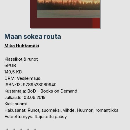
Maan sokea routa
Mika Huhtamäki
Klassikot & runot
ePUB
149,5 KB
DRM: Vesileimaus
ISBN-13: 9789528089940
Kustantaja: BoD - Books on Demand
Julkaistu: 03.06.2019
Kieli: suomi
Hakusanat: Runot, suomeksi, viihde, Huumori, romantiikka
Esteettömyys: Rajoitettu pääsy
Arvostelu::