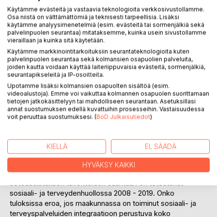
Käytämme evästeitä ja vastaavia teknologioita verkkosivustollamme.
Osa niistä on välttämättömiä ja teknisesti tarpeellisia. Lisäksi
Lisää muistilistalle
käytämme analyysimenetelmiä (esim. evästeitä tai sormenjälkiä sekä
Arvostele tuote
palvelinpuolen seurantaa) mitataksemme, kuinka usein sivustollamme
vieraillaan ja kuinka sitä käytetään.
Käytämme markkinointitarkoituksiin seurantateknologioita kuten
palvelinpuolen seurantaa sekä kolmansien osapuolien palveluita,
joiden kautta voidaan käyttää laiteriippuvaisia evästeitä, sormenjälkiä,
seurantapikseleitä ja IP-osoitteita.
Upotamme lisäksi kolmansien osapuolten sisältöä (esim.
videoalustoja). Emme voi vaikuttaa kolmannen osapuolen suorittamaan
tietojen jatkokäsittelyyn tai mahdolliseen seurantaan. Asetuksillasi
KUVAUS
annat suostumuksen edellä kuvattuihin prosesseihin. Vastaisuudessa
voit peruuttaa suostumuksesi. (
BoD Julkaisutiedot
)
Kesällä 2021 eduskunnassa hyväksytty soteuudistus on
tehty monissa maakunnissa jo vuosia sitten. Etelä-
KIELLÄ
EI, SÄÄDÄ
Karjalassa on toiminut maakunnallinen sosiaali- ja
terveydenhuollon kuntayhtymä, Eksote, vuodesta 2010.
HYVÄKSY KAIKKI
Tässä kirjassa selvitetään, miten muutos Marinin hallituksen
soteuudistuksen tavoitteiden suuntaan on toteutunut
sosiaali- ja terveydenhuollossa 2008 - 2019. Onko
tuloksissa eroa, jos maakunnassa on toiminut sosiaali- ja
terveyspalveluiden integraatioon perustuva koko