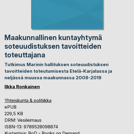
Maakunnallinen kuntayhtymä
soteuudistuksen tavoitteiden
toteuttajana
Tutkimus Marinin hallituksen soteuudistuksen
tavoitteiden toteutumisesta Etelä-Karjalassa ja
neljässä muussa maakunnassa 2008-2019
Ilkka Ronkainen
Yhteiskunta & politiikka
ePUB
229,5 KB
DRM: Vesileimaus
ISBN-13: 9789528098874
Kustantaja: BoD - Books on Demand