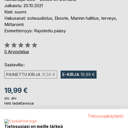
Julkaistu: 20.10.2021
Kieli: suomi
Hakusanat: soteuudistus, Eksote, Marinin hallitus, terveys,
Mittarointi
Esteettömyys: Rajoitettu pääsy
Arvostelu::
0%
0
Arvostelua
Saatavilla::
PAINETTU KIRJA
31,50 €
E-KIRJA
19,99 €
19,99 €
sis. alv.
Heti ladattavissa
Tietosuojakäytäntö
LISÄÄ OSTOSKORIIN
Tietosuojasi on meille tärkeä