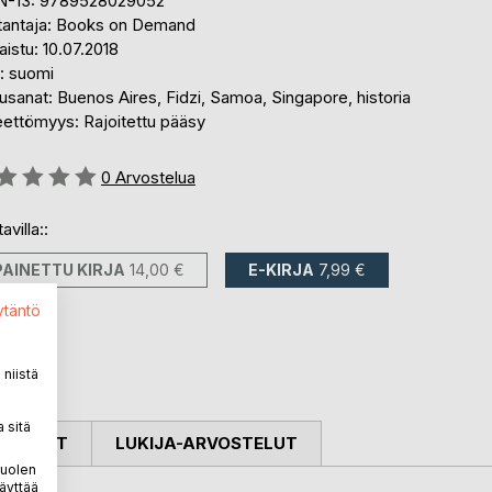
N-13: 9789528029052
tantaja: Books on Demand
aistu: 10.07.2018
i: suomi
sanat: Buenos Aires, Fidzi, Samoa, Singapore, historia
eettömyys: Rajoitettu pääsy
stelu::
0
Arvostelua
avilla::
PAINETTU KIRJA
14,00 €
E-KIRJA
7,99 €
ytäntö
niistä
 sitä
OSTELUT
LUKIJA-ARVOSTELUT
puolen
äyttää