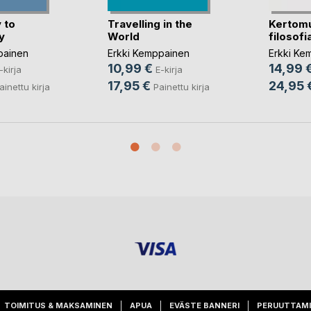
 to
Travelling in the
Kertom
y
World
filosofi
painen
Erkki Kemppainen
Erkki Ke
10,99 €
14,99 
-kirja
E-kirja
17,95 €
24,95 
ainettu kirja
Painettu kirja
TOIMITUS & MAKSAMINEN
APUA
EVÄSTE BANNERI
PERUUTTAM