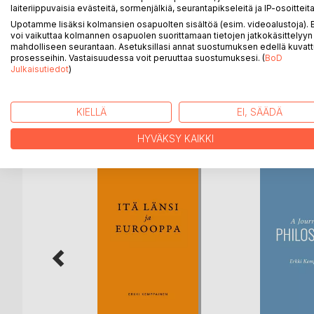
Maailmanmatka suuntautuu Buenos Airesiin, Tyyne
laiteriippuvaisia evästeitä, sormenjälkiä, seurantapikseleitä ja IP-osoitteita
matkapäiväkirjaa junamatkoista Euroopassa.
Upotamme lisäksi kolmansien osapuolten sisältöä (esim. videoalustoja)
Matkakertomus lomittuu historian kuvauksen ja yht
voi vaikuttaa kolmannen osapuolen suorittamaan tietojen jatkokäsittelyyn 
mahdolliseen seurantaan. Asetuksillasi annat suostumuksen edellä kuvatt
Buenos Airesissa, juo kavaa Fidzillä, muistelee Ty
prosesseihin. Vastaisuudessa voit peruuttaa suostumuksesi. (
BoD
kun hän miettii yhteiskuntien kehitystä.
Julkaisutiedot
)
KIELLÄ
EI, SÄÄDÄ
LISÄÄ KIRJOJA B
o
D:L
HYVÄKSY KAIKKI
pun
iskala