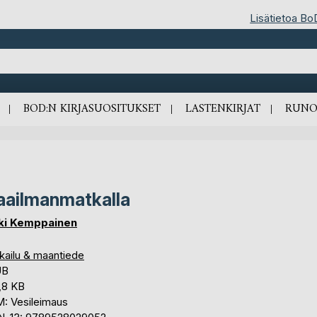
Lisätietoa Bo
BOD:N KIRJASUOSITUKSET
LASTENKIRJAT
RUNO
ailmanmatkalla
ki Kemppainen
kailu & maantiede
UB
,8 KB
: Vesileimaus