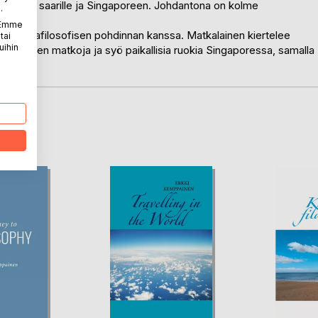
nmeren saarille ja Singaporeen. Johdantona on kolme
.
. Emme
eiskuntafilosofisen pohdinnan kanssa. Matkalainen kiertelee
tai
uihin
ynenmeren matkoja ja syö paikallisia ruokia Singaporessa, samalla
LA