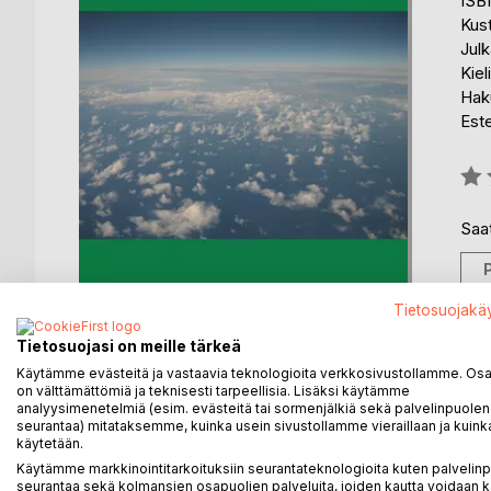
ISB
Kus
Julk
Kiel
Haku
Est
Arvo
0%
Saat
Tietosuojakä
Tietosuojasi on meille tärkeä
Käytämme evästeitä ja vastaavia teknologioita verkkosivustollamme. Osa 
on välttämättömiä ja teknisesti tarpeellisia. Lisäksi käytämme
analyysimenetelmiä (esim. evästeitä tai sormenjälkiä sekä palvelinpuolen
seurantaa) mitataksemme, kuinka usein sivustollamme vieraillaan ja kuinka
KUVAUS
KIRJAILIJA
LEHDISTÖARV
käytetään.
Käytämme markkinointitarkoituksiin seurantateknologioita kuten palvelin
seurantaa sekä kolmansien osapuolien palveluita, joiden kautta voidaan k