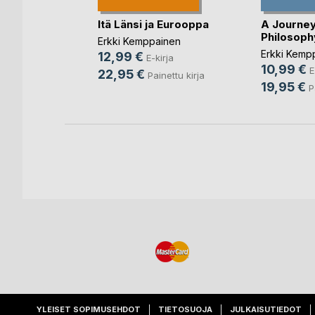
rja
Itä Länsi ja Eurooppa
A Journey
nettu kirja
Philosoph
Erkki Kemppainen
Erkki Kemp
12,99 €
E-kirja
10,99 €
E
22,95 €
Painettu kirja
19,95 €
P
YLEISET SOPIMUSEHDOT
TIETOSUOJA
JULKAISUTIEDOT