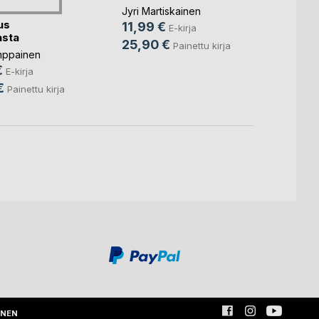
Jyri Martiskainen
Taina 
us
11,99 €
12,9
E-kirja
asta
25,90 €
21,9
Painettu kirja
mppainen
€
E-kirja
€
Painettu kirja
INEN