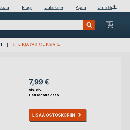
D:sta
Blogi
Uutiskirje
Apua
Oma tili
Ostosko
T
E-KIRJATARJOUKSIA %
7,99 €
sis. alv.
Heti ladattavissa
LISÄÄ OSTOSKORIIN