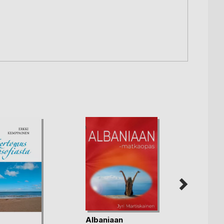
Albaniaan
Luont