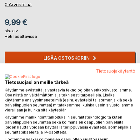
0%
0
Arvostelua
9,99 €
sis. alv.
Heti ladattavissa
LISÄÄ OSTOSKORIIN
Tietosuojakäytäntö
Lisää muistilistalle
Tietosuojasi on meille tärkeä
Arvostele tuote
Käytämme evästeitä ja vastaavia teknologioita verkkosivustollamme.
Osa niistä on välttämättömiä ja teknisesti tarpeellisia. Lisäksi
käytämme analyysimenetelmiä (esim. evästeitä tai sormenjälkiä sekä
palvelinpuolen seurantaa) mitataksemme, kuinka usein sivustollamme
vieraillaan ja kuinka sitä käytetään.
Käytämme markkinointitarkoituksiin seurantateknologioita kuten
palvelinpuolen seurantaa sekä kolmansien osapuolien palveluita,
joiden kautta voidaan käyttää laiteriippuvaisia evästeitä, sormenjälkiä,
KUVAUS
seurantapikseleitä ja IP-osoitteita.
Upotamme lisäksi kolmansien osapuolten sisältöä (esim.