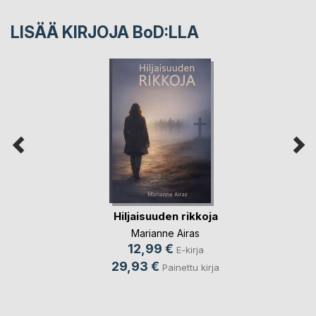
LISÄÄ KIRJOJA B
o
D:LLA
Hiljaisuuden rikkoja
Marianne Airas
12,99 €
E-kirja
29,93 €
Painettu kirja