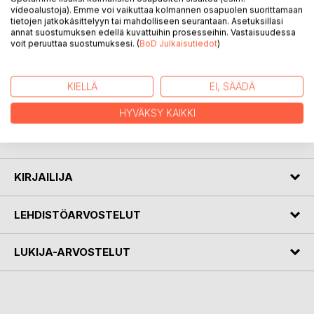
videoalustoja). Emme voi vaikuttaa kolmannen osapuolen suorittamaan
Mitä tekisit, jos kotiplaneettasi olisi tuhon partaalla?
tietojen jatkokäsittelyyn tai mahdolliseen seurantaan. Asetuksillasi
annat suostumuksen edellä kuvattuihin prosesseihin. Vastaisuudessa
Tekisitkö mitä vain päästäksesi turvaan avaruuteen vai
voit peruuttaa suostumuksesi. (
BoD Julkaisutiedot
)
jäisitkö taistelemaan kotirintamalle saastuttajia vastaan?
Kun maapallo on kestokykynsä äärirajoilla ja
ilmastonmuutos on riistäytynyt käsistä, vaihtoehdot ovat
KIELLÄ
EI, SÄÄDÄ
kortilla. Muuttunut tilanne saa ihmiset kohtaamaan oman
rajallisuutensa ja turvautumaan keinoihin, joita he eivät ikinä
HYVÄKSY KAIKKI
olisi uskoneet käyttävänsä. Selviytymisessä kaikki on
sallittua.
KIRJAILIJA
LEHDISTÖARVOSTELUT
LUKIJA-ARVOSTELUT