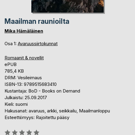
Maailman raunioilta
Mika Hämäläinen
Osa 1:
Avaruussiirtokunnat
Romaanit & novellit
ePUB
785,4 KB
DRM: Vesileimaus
ISBN-13: 9789515683410
Kustantaja: BoD - Books on Demand
Julkaistu: 25.09.2017
Kieli: suomi
Hakusanat: avaruus, arkki, seikkailu, Maailmanloppu
Esteettömyys: Rajoitettu pääsy
Arvostelu::