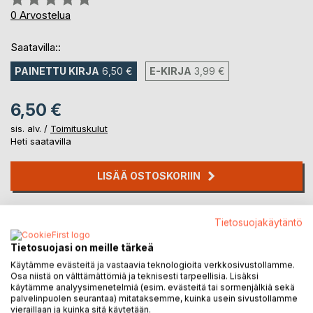
0%
0
Arvostelua
Saatavilla::
PAINETTU KIRJA
6,50 €
E-KIRJA
3,99 €
6,50 €
sis. alv. /
Toimituskulut
Heti saatavilla
LISÄÄ OSTOSKORIIN
Lisää muistilistalle
Tietosuojakäytäntö
Arvostele tuote
Tietosuojasi on meille tärkeä
Käytämme evästeitä ja vastaavia teknologioita verkkosivustollamme.
Osa niistä on välttämättömiä ja teknisesti tarpeellisia. Lisäksi
käytämme analyysimenetelmiä (esim. evästeitä tai sormenjälkiä sekä
palvelinpuolen seurantaa) mitataksemme, kuinka usein sivustollamme
vieraillaan ja kuinka sitä käytetään.