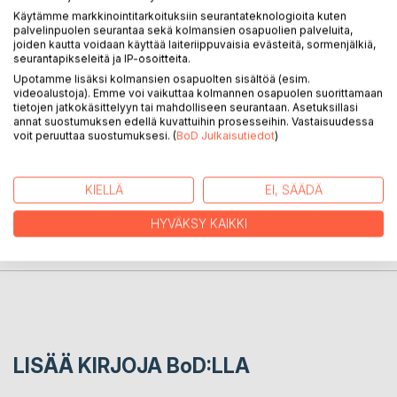
Käytämme markkinointitarkoituksiin seurantateknologioita kuten
palvelinpuolen seurantaa sekä kolmansien osapuolien palveluita,
KUVAUS
joiden kautta voidaan käyttää laiteriippuvaisia evästeitä, sormenjälkiä,
seurantapikseleitä ja IP-osoitteita.
Upotamme lisäksi kolmansien osapuolten sisältöä (esim.
Kolmannessa teoksessaan Maailma palaa Aulis Antamaa
videoalustoja). Emme voi vaikuttaa kolmannen osapuolen suorittamaan
runoilee kirpeän aforistisia huomioita maailmastamme.
tietojen jatkokäsittelyyn tai mahdolliseen seurantaan. Asetuksillasi
annat suostumuksen edellä kuvattuihin prosesseihin. Vastaisuudessa
voit peruuttaa suostumuksesi. (
BoD Julkaisutiedot
)
KIRJAILIJA
KIELLÄ
EI, SÄÄDÄ
LEHDISTÖARVOSTELUT
HYVÄKSY KAIKKI
LUKIJA-ARVOSTELUT
LISÄÄ KIRJOJA B
o
D:LLA