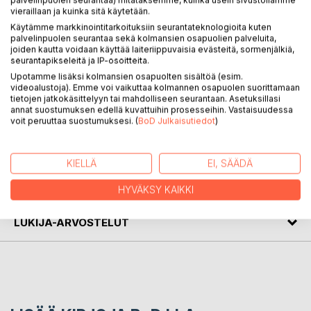
vieraillaan ja kuinka sitä käytetään.
********
Käytämme markkinointitarkoituksiin seurantateknologioita kuten
palvelinpuolen seurantaa sekä kolmansien osapuolien palveluita,
The book contains food, home and garden related line art
joiden kautta voidaan käyttää laiteriippuvaisia evästeitä, sormenjälkiä,
seurantapikseleitä ja IP-osoitteita.
illustrations for coloring.
Upotamme lisäksi kolmansien osapuolten sisältöä (esim.
videoalustoja). Emme voi vaikuttaa kolmannen osapuolen suorittamaan
The illustrations are printed on one side of the paper only,
tietojen jatkokäsittelyyn tai mahdolliseen seurantaan. Asetuksillasi
so that coloring with markers is possible.
annat suostumuksen edellä kuvattuihin prosesseihin. Vastaisuudessa
voit peruuttaa suostumuksesi. (
BoD Julkaisutiedot
)
KIRJAILIJA
KIELLÄ
EI, SÄÄDÄ
LEHDISTÖARVOSTELUT
HYVÄKSY KAIKKI
LUKIJA-ARVOSTELUT