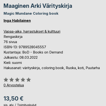
Maaginen Arki Värityskirja
Magic Mundane Coloring book
Inga Habilainen
Vapaa-aika, harrastukset & kulttuuri
Rengaskirja
76 sivua
ISBN-13: 9789528045557
Kustantaja: BoD - Books on Demand
Julkaistu: 08.03.2022
Kieli: suomi
Hakusanat: värityskirja, coloring book, Ruoka, koti, Puutarha
Arvostelu::
0%
0
Arvostelua
13,50 €
sis. alv. /
Toimituskulut