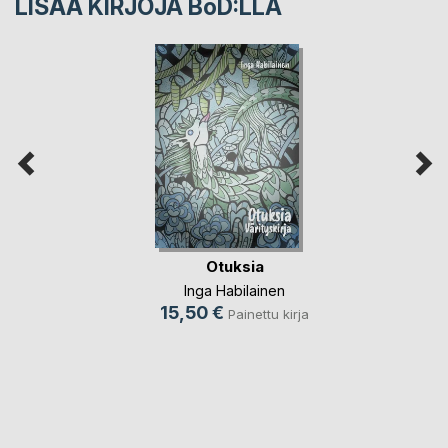
LISÄÄ KIRJOJA B
o
D:LLA
Otuksia
Inga Habilainen
15,50 €
Painettu kirja