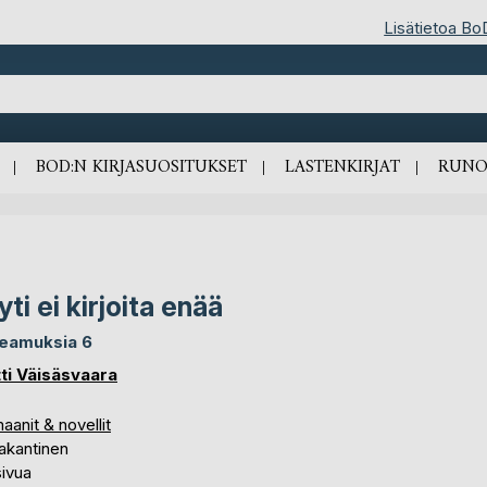
Lisätietoa Bo
BOD:N KIRJASUOSITUKSET
LASTENKIRJAT
RUNO
yti ei kirjoita enää
eamuksia 6
ti Väisäsvaara
anit & novellit
akantinen
sivua