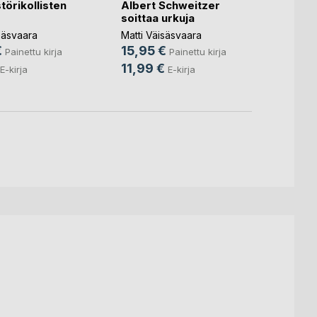
törikollisten
Albert Schweitzer
Sijoi
soittaa urkuja
Matti 
säsvaara
Matti Väisäsvaara
24,5
€
15,95 €
Painettu kirja
Painettu kirja
11,99 €
E-kirja
E-kirja