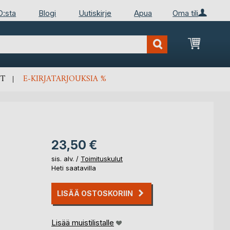
D:sta
Blogi
Uutiskirje
Apua
Oma tili
Ostosko
T
E-KIRJATARJOUKSIA %
23,50 €
sis. alv. /
Toimituskulut
Heti saatavilla
LISÄÄ OSTOSKORIIN
Lisää muistilistalle