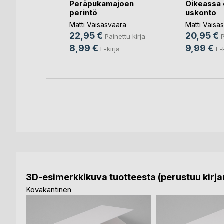
Peräpukamajoen
Oikeassa 
velet
perintö
uskonto
n
Matti Väisäsvaara
Matti Väisä
nettu kirja
22,95 €
20,95 €
Painettu kirja
P
8,99 €
9,99 €
E-kirja
E-
3D-esimerkkikuva tuotteesta (perustuu kirjan
Kovakantinen