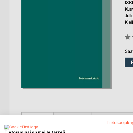
ISB
Kus
Julk
Kiel
Arvo
0%
Saat
KUVAUS
KIRJAILIJA
LEHDISTÖARV
Tietosuojakä
Tietosuojasi on meille tärkeä