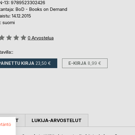
N-13: 9789523302426
tantaja: BoD - Books on Demand
aistu: 14.12.2015
i: suomi
stelu::
0
Arvostelua
avilla::
PAINETTU KIRJA
23,50 €
E-KIRJA
8,99 €
OSTELUT
LUKIJA-ARVOSTELUT
ytäntö