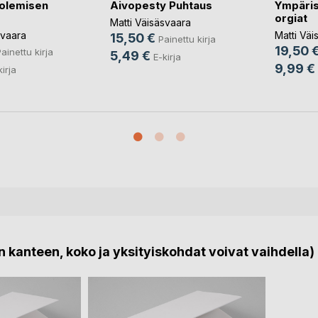
olemisen
Aivopesty Puhtaus
Ympäris
orgiat
Matti Väisäsvaara
svaara
Matti Väi
15,50 €
Painettu kirja
19,50 
ainettu kirja
5,49 €
E-kirja
9,99 €
kirja
 kanteen, koko ja yksityiskohdat voivat vaihdella)