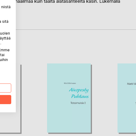
lla maailmaa kuin täältä alatasanteelta käsin. Lukemalla
niistä
 sitä
puolen
äyttää
.
LA
. Emme
tai
uihin