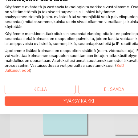
Korkeapaikan kammoa potevana en omaa kykyä katse
Käytämme evästeitä ja vastaavia teknologioita verkkosivustollamme. Osa 
saamieni tietojen perusteella ylätasanteelta käsin
on välttämättömiä ja teknisesti tarpeellisia. Lisäksi käytämme
katsottuna maailma näyttäytyy
analyysimenetelmiä (esim. evästeitä tai sormenjälkiä sekä palvelinpuolen
kerrassaan toisennäköiseltä.
seurantaa) mitataksemme, kuinka usein sivustollamme vieraillaan ja kuinka
käytetään.
Käytämme markkinointitarkoituksiin seurantateknologioita kuten palvelin
seurantaa sekä kolmansien osapuolien palveluita, joiden kautta voidaan k
laiteriippuvaisia evästeitä, sormenjälkiä, seurantapikseleitä ja IP-osoitteita
LISÄÄ KIRJOJA B
o
D:L
Upotamme lisäksi kolmansien osapuolten sisältöä (esim. videoalustoja)
voi vaikuttaa kolmannen osapuolen suorittamaan tietojen jatkokäsittelyyn 
mahdolliseen seurantaan. Asetuksillasi annat suostumuksen edellä kuvatt
prosesseihin. Vastaisuudessa voit peruuttaa suostumuksesi. (
BoD
Julkaisutiedot
)
KIELLÄ
EI, SÄÄDÄ
HYVÄKSY KAIKKI