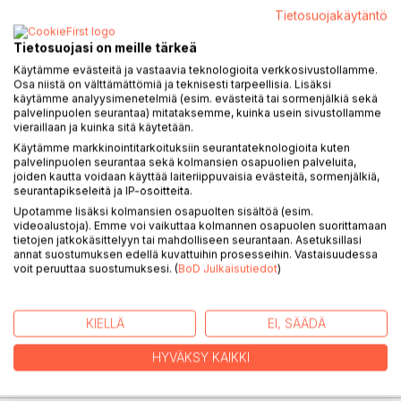
Tietosuojakäytäntö
Tietosuojasi on meille tärkeä
Lyckans ost är en bok för alla
ostvänner,
Käytämme evästeitä ja vastaavia teknologioita verkkosivustollamme.
Osa niistä on välttämättömiä ja teknisesti tarpeellisia. Lisäksi
gnagarvänner,
käytämme analyysimenetelmiä (esim. evästeitä tai sormenjälkiä sekä
varje kotte som du känner
palvelinpuolen seurantaa) mitataksemme, kuinka usein sivustollamme
Rojalister, optimister,
vieraillaan ja kuinka sitä käytetään.
allehanda aktivister
Käytämme markkinointitarkoituksiin seurantateknologioita kuten
Sura gubbar, arga tanter,
palvelinpuolen seurantaa sekä kolmansien osapuolien palveluita,
joiden kautta voidaan käyttää laiteriippuvaisia evästeitä, sormenjälkiä,
lite vilsna adjutanter.
seurantapikseleitä ja IP-osoitteita.
Poesi och lite brie-
Upotamme lisäksi kolmansien osapuolten sisältöä (esim.
bättre kan ej livet bli!
videoalustoja). Emme voi vaikuttaa kolmannen osapuolen suorittamaan
tietojen jatkokäsittelyyn tai mahdolliseen seurantaan. Asetuksillasi
annat suostumuksen edellä kuvattuihin prosesseihin. Vastaisuudessa
Lyckans Ost är en bild-och diktbok för alla finurliga barn
voit peruuttaa suostumuksesi. (
BoD Julkaisutiedot
)
mellan 5-105.
KIELLÄ
EI, SÄÄDÄ
KIRJAILIJA
HYVÄKSY KAIKKI
LEHDISTÖARVOSTELUT