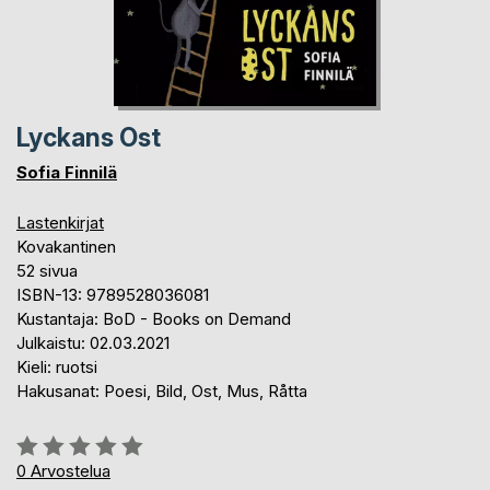
Lyckans Ost
Sofia Finnilä
Lastenkirjat
Kovakantinen
52 sivua
ISBN-13: 9789528036081
Kustantaja: BoD - Books on Demand
Julkaistu: 02.03.2021
Kieli: ruotsi
Hakusanat: Poesi, Bild, Ost, Mus, Råtta
Arvostelu::
0%
0
Arvostelua