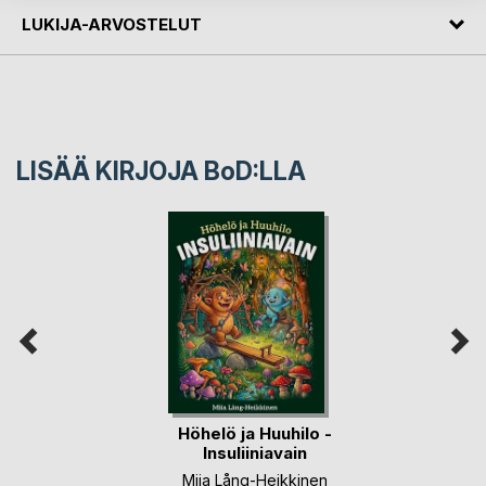
LUKIJA-ARVOSTELUT
LISÄÄ KIRJOJA B
o
D:LLA
Höhelö ja Huuhilo -
Insuliiniavain
Miia Lång-Heikkinen