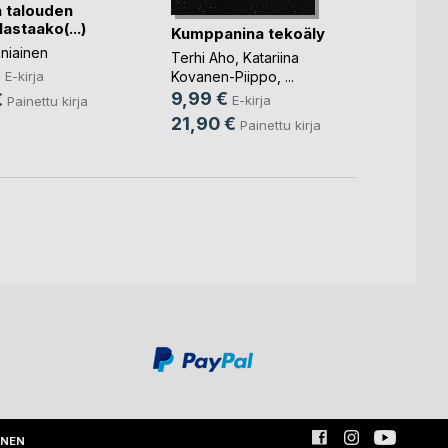
n talouden
Keho
lastaako(...)
Kumppanina tekoäly
Sami S
niainen
9,99
Terhi Aho
,
Katariina
€
E-kirja
Kovanen-Piippo
, ...
23,9
9,99 €
€
E-kirja
Painettu kirja
21,90 €
Painettu kirja
INEN