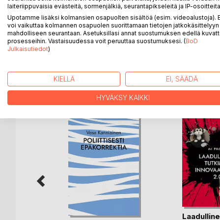
organisaatioiden koko henkilöstö. Lukija voi hyöd
laiteriippuvaisia evästeitä, sormenjälkiä, seurantapikseleitä ja IP-osoitteita
työyhteisönsä, tiimin tai työryhmän vuorovaikutuksen
Upotamme lisäksi kolmansien osapuolten sisältöä (esim. videoalustoja)
Kirjasta ja siinä olevien kysymysten pohtimisesta 
voi vaikuttaa kolmannen osapuolen suorittamaan tietojen jatkokäsittelyyn 
mahdolliseen seurantaan. Asetuksillasi annat suostumuksen edellä kuvatt
valmentajat ja työelämän kehittämisen parissa toimi
prosesseihin. Vastaisuudessa voit peruuttaa suostumuksesi. (
BoD
työelämätaitojen oppikirjaksi.
Julkaisutiedot
)
KIELLÄ
EI, SÄÄDÄ
LISÄÄ KIRJOJA B
o
D:L
HYVÄKSY KAIKKI
Laadullin