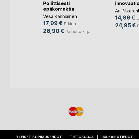
to ja
Poliittisesti
innovaatio
mmuuni
epäkorrektia
Ari Pitkäran
en
Vesa Kanniainen
14,99 €
E
17,99 €
ja
E-kirja
24,95 €
P
26,90 €
ettu kirja
Painettu kirja
YLEISET SOPIMUSEHDOT
TIETOSUOJA
JULKAISUTIEDOT