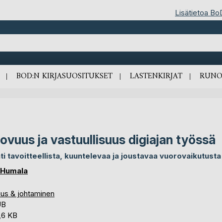
Lisätietoa Bo
BOD:N KIRJASUOSITUKSET
LASTENKIRJAT
RUNO
ovuus ja vastuullisuus digiajan työssä
ti tavoitteellista, kuuntelevaa ja joustavaa vuorovaikutusta
s Humala
ous & johtaminen
UB
,6 KB