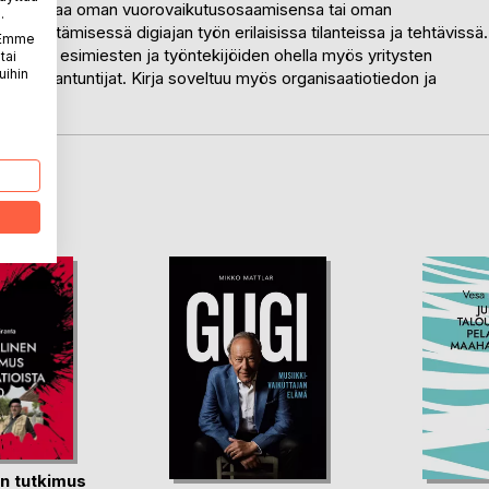
yntää kirjaa oman vuorovaikutusosaamisensa tai oman
.
 kehittämisessä digiajan työn erilaisissa tilanteissa ja tehtävissä.
. Emme
hyötyvät esimiesten ja työntekijöiden ohella myös yritysten
tai
uihin
vat asiantuntijat. Kirja soveltuu myös organisaatiotiedon ja
LA
en tutkimus