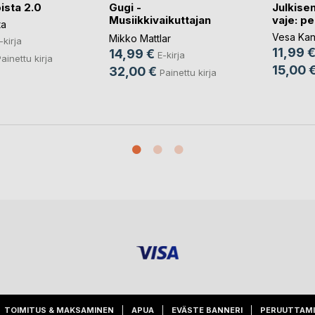
Gugi -
Julkise
ista 2.0
Musiikkivaikuttajan
vaje: pe
ta
elämä
Vesa Kan
Mikko Mattlar
-kirja
11,99 
14,99 €
E-kirja
ainettu kirja
15,00 
32,00 €
Painettu kirja
TOIMITUS & MAKSAMINEN
APUA
EVÄSTE BANNERI
PERUUTTAM