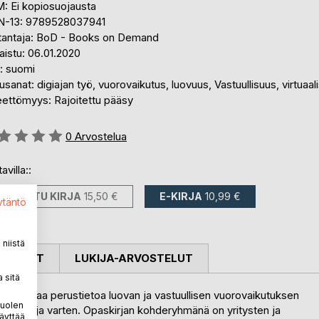
: Ei kopiosuojausta
N-13: 9789528037941
tantaja: BoD - Books on Demand
aistu: 06.01.2020
i: suomi
sanat: digiajan työ, vuorovaikutus, luovuus, Vastuullisuus, virtuaal
eettömyys: Rajoitettu pääsy
stelu::
0
Arvostelua
avilla::
PAINETTU KIRJA
15,50 €
E-KIRJA
10,99 €
ytäntö
niistä
OSTELUT
LUKIJA-ARVOSTELUT
 sitä
oka tarjoaa perustietoa luovan ja vastuullisen vuorovaikutuksen
puolen
hdintoja varten. Opaskirjan kohderyhmänä on yritysten ja
äyttää