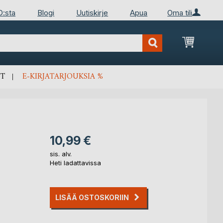
D:sta
Blogi
Uutiskirje
Apua
Oma tili
Ostosko
T
E-KIRJATARJOUKSIA %
10,99 €
sis. alv.
Heti ladattavissa
LISÄÄ OSTOSKORIIN