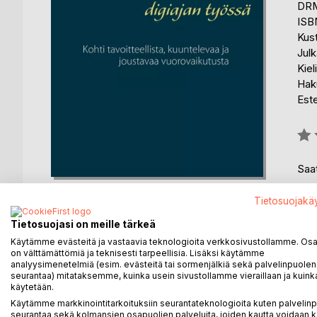
DRM
ISB
Kus
Julk
Kiel
Haku
Est
Arvo
0%
Saat
Tietosuojakä
Tietosuojasi on meille tärkeä
Käytämme evästeitä ja vastaavia teknologioita verkkosivustollamme. Osa 
on välttämättömiä ja teknisesti tarpeellisia. Lisäksi käytämme
KUVAUS
KIRJAILIJA
LEHDISTÖARV
analyysimenetelmiä (esim. evästeitä tai sormenjälkiä sekä palvelinpuolen
seurantaa) mitataksemme, kuinka usein sivustollamme vieraillaan ja kuinka
käytetään.
Tämä kirja on tarkoitettu käytännön opaskirjaksi, j
Käytämme markkinointitarkoituksiin seurantateknologioita kuten palvelin
kehittämiseksi käytännössä sekä kysymyksiä lisäpo
seurantaa sekä kolmansien osapuolien palveluita, joiden kautta voidaan k