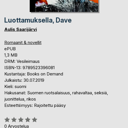
Luottamuksella, Dave
Aulis Saarijärvi
Romaanit & novellit
ePUB
1,3 MB
DRM: Vesileimaus
ISBN-13: 9789523396081
Kustantaja: Books on Demand
Julkaistu: 30.07.2019
Kieli: suomi
Hakusanat: Suomen ruotsalaisuus, rahavaltaa, seksiä,
juonittelua, rikos
Esteettömyys: Rajoitettu pääsy
Arvostelu::
0%
0
Arvostelua