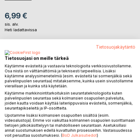
6,99 €
sis. alv.
Heti ladattavissa
Tietosuojakäytäntö
LISÄÄ OSTOSKORIIN
Tietosuojasi on meille tärkeä
Käytämme evästeitä ja vastaavia teknologioita verkkosivustollamme.
Lisää muistilistalle
Osa niistä on välttämättömiä ja teknisesti tarpeellisia. Lisäksi
Arvostele tuote
käytämme analyysimenetelmiä (esim. evästeitä tai sormenjälkiä sekä
palvelinpuolen seurantaa) mitataksemme, kuinka usein sivustollamme
vieraillaan ja kuinka sitä käytetään.
Käytämme markkinointitarkoituksiin seurantateknologioita kuten
palvelinpuolen seurantaa sekä kolmansien osapuolien palveluita,
joiden kautta voidaan käyttää laiteriippuvaisia evästeitä, sormenjälkiä,
seurantapikseleitä ja IP-osoitteita.
Upotamme lisäksi kolmansien osapuolten sisältöä (esim.
videoalustoja). Emme voi vaikuttaa kolmannen osapuolen suorittamaan
KUVAUS
tietojen jatkokäsittelyyn tai mahdolliseen seurantaan. Asetuksillasi
annat suostumuksen edellä kuvattuihin prosesseihin. Vastaisuudessa
voit peruuttaa suostumuksesi. (
BoD Julkaisutiedot
)