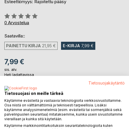
Esteettömyys: Rajoitettu pääsy
Arvostelu::
0%
0
Arvostelua
Saatavilla::
PAINETTU KIRJA
21,95 €
E-KIRJA
7,99 €
7,99 €
sis. alv.
Heti ladattavissa
Tietosuojakäytäntö
Tietosuojasi on meille tärkeä
LISÄÄ OSTOSKORIIN
Käytämme evästeitä ja vastaavia teknologioita verkkosivustollamme.
Osa niistä on välttämättömiä ja teknisesti tarpeellisia. Lisäksi
käytämme analyysimenetelmiä (esim. evästeitä tai sormenjälkiä sekä
Lisää muistilistalle
palvelinpuolen seurantaa) mitataksemme, kuinka usein sivustollamme
Arvostele tuote
vieraillaan ja kuinka sitä käytetään.
Käytämme markkinointitarkoituksiin seurantateknologioita kuten