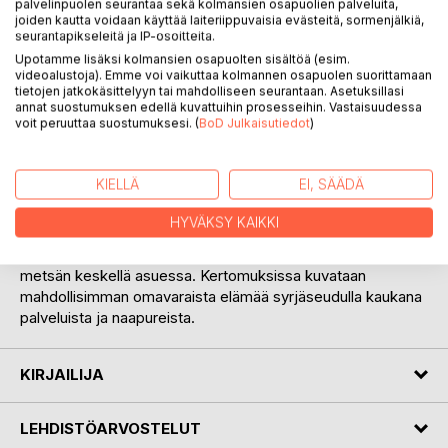
palvelinpuolen seurantaa sekä kolmansien osapuolien palveluita,
joiden kautta voidaan käyttää laiteriippuvaisia evästeitä, sormenjälkiä,
seurantapikseleitä ja IP-osoitteita.
Upotamme lisäksi kolmansien osapuolten sisältöä (esim.
videoalustoja). Emme voi vaikuttaa kolmannen osapuolen suorittamaan
tietojen jatkokäsittelyyn tai mahdolliseen seurantaan. Asetuksillasi
annat suostumuksen edellä kuvattuihin prosesseihin. Vastaisuudessa
KUVAUS
voit peruuttaa suostumuksesi. (
BoD Julkaisutiedot
)
Kirjan kaikki tarinat perustuvat tositapahtumiin. Niissä
KIELLÄ
EI, SÄÄDÄ
liikutaan luonnossa kaikkina vuodenaikoina. Tarkkaillaan
eläinten touhuja ja havainnoidaan lintujen pesintäpuuhia.
HYVÄKSY KAIKKI
Metsästys ja koirat sekä kalastus ovat olennainen osa kirjan
tapahtumissa. Marjastus ja sienestys kuuluvat asiaan
metsän keskellä asuessa. Kertomuksissa kuvataan
mahdollisimman omavaraista elämää syrjäseudulla kaukana
palveluista ja naapureista.
KIRJAILIJA
LEHDISTÖARVOSTELUT