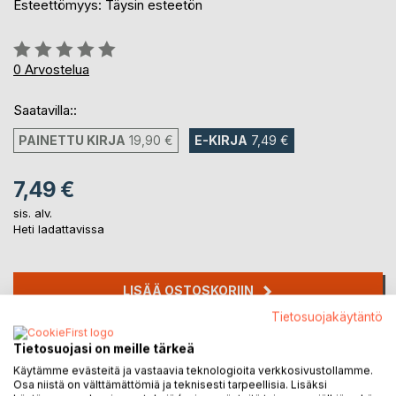
Esteettömyys: Täysin esteetön
Arvostelu::
0%
0
Arvostelua
Saatavilla::
PAINETTU KIRJA
19,90 €
E-KIRJA
7,49 €
7,49 €
sis. alv.
Heti ladattavissa
LISÄÄ OSTOSKORIIN
Tietosuojakäytäntö
Lisää muistilistalle
Tietosuojasi on meille tärkeä
Arvostele tuote
Käytämme evästeitä ja vastaavia teknologioita verkkosivustollamme.
Osa niistä on välttämättömiä ja teknisesti tarpeellisia. Lisäksi