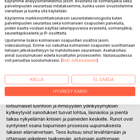
käytämme analyysimenetelmiä (esim. evästeitä tai sormenjälkiä sekä
palvelinpuolen seurantaa) mitataksemme, kuinka usein sivustollamme
vieraillaan ja kuinka sitä käytetään.
Käytämme markkinointitarkoituksiin seurantateknologioita kuten
palvelinpuolen seurantaa sekä kolmansien osapuolien palveluita,
joiden kautta voidaan käyttää laiteriippuvaisia evästeitä, sormenjälkiä,
seurantapikseleitä ja IP-osoitteita.
KUVAUS
Upotamme lisäksi kolmansien osapuolten sisältöä (esim.
videoalustoja). Emme voi vaikuttaa kolmannen osapuolen suorittamaan
tietojen jatkokäsittelyyn tai mahdolliseen seurantaan. Asetuksillasi
Lennä luoksesi.
annat suostumuksen edellä kuvattuihin prosesseihin. Vastaisuudessa
Irrota ikeestä.
voit peruuttaa suostumuksesi. (
BoD Julkaisutiedot
)
Kivusta, kuopasta, kepeästä kiireestä.
Valahda vaahtopäille.
Laineille lipuville.
KIELLÄ
EI, SÄÄDÄ
Lempeän läsnäolon poukamaan.
HYVÄKSY KAIKKI
Lumous liikkuu sisälläni on esikoisrunoteos. Sen
loitsumaiset luontoon ja ihmisyyden ydinkysymyksiin
kytkeytyvät sanoitukset tuovat lohtua, läsnäoloa ja pientä
taikaa nykyelämän kriisien ja paineiden keskelle. Runot ovat
syntyneet osana toipumisen prosessia uupumuksesta
takaisin elämänvirtaan. Teos kutsuu sinut levähtämään ja
ottamaan askeleen taaksepäin, astumaan ajattomaan