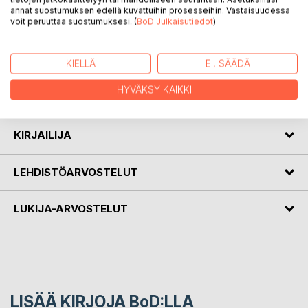
annat suostumuksen edellä kuvattuihin prosesseihin. Vastaisuudessa
voit peruuttaa suostumuksesi. (
BoD Julkaisutiedot
)
KUVAUS
KIELLÄ
EI, SÄÄDÄ
Heikki Tykkyläisen ajatelmia vuosien varrelta. Kirjan on
HYVÄKSY KAIKKI
toimittanut tytär Elise Tykkyläinen.
KIRJAILIJA
LEHDISTÖARVOSTELUT
LUKIJA-ARVOSTELUT
LISÄÄ KIRJOJA B
o
D:LLA