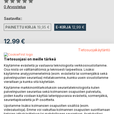
0%
0
Arvostelua
Saatavilla::
PAINETTU KIRJA
19,95 €
E-KIRJA
12,99 €
12,99 €
sis. alv.
Tietosuojakäytäntö
Heti ladattavissa
Tietosuojasi on meille tärkeä
Käytämme evästeitä ja vastaavia teknologioita verkkosivustollamme.
Osa niistä on välttämättömiä ja teknisesti tarpeellisia. Lisäksi
LISÄÄ OSTOSKORIIN
käytämme analyysimenetelmiä (esim. evästeitä tai sormenjälkiä sekä
palvelinpuolen seurantaa) mitataksemme, kuinka usein sivustollamme
vieraillaan ja kuinka sitä käytetään.
Lisää muistilistalle
Käytämme markkinointitarkoituksiin seurantateknologioita kuten
Arvostele tuote
palvelinpuolen seurantaa sekä kolmansien osapuolien palveluita,
joiden kautta voidaan käyttää laiteriippuvaisia evästeitä, sormenjälkiä,
seurantapikseleitä ja IP-osoitteita.
Upotamme lisäksi kolmansien osapuolten sisältöä (esim.
videoalustoja). Emme voi vaikuttaa kolmannen osapuolen suorittamaan
tietojen jatkokäsittelyyn tai mahdolliseen seurantaan. Asetuksillasi