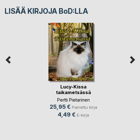
LISÄÄ KIRJOJA B
o
D:LLA
Lucy-Kissa
taikametsässä
Pertti Pietarinen
25,95 €
Painettu kirja
4,49 €
E-kirja