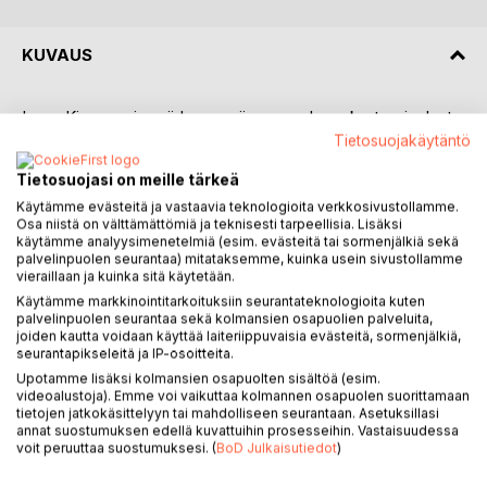
KUVAUS
Lucy-Kissa sarjan viidennessä osassa Lucy kertoo joulusta
ja omasta joulunvietostaan. Lucy haluaa aina auttaa
Tietosuojakäytäntö
ihmisäitiään ja isäänsä. Niinpä hän osallistuu kaikkiin joulun
Tietosuojasi on meille tärkeä
valmisteluihin innolla.
Käytämme evästeitä ja vastaavia teknologioita verkkosivustollamme.
Varsinkin joulupuun rakentaminen ja kuusen koristelu ovat
Osa niistä on välttämättömiä ja teknisesti tarpeellisia. Lisäksi
Lucyn lempipuuhia. Totta kai työn lomassa voi koristeilla
käytämme analyysimenetelmiä (esim. evästeitä tai sormenjälkiä sekä
aina myös leikkiä ja mikä olisikaan mukavampaa kuin
palvelinpuolen seurantaa) mitataksemme, kuinka usein sivustollamme
kuusessa kiipeily. Ihmiset eivät siitä ehkä tykkää, mutta
vieraillaan ja kuinka sitä käytetään.
eihän se haittaa, jos joku kynttilä tai karkkikeppi menee
Käytämme markkinointitarkoituksiin seurantateknologioita kuten
palvelinpuolen seurantaa sekä kolmansien osapuolien palveluita,
hieman vinksin vonksin. Alastulossa täytyy olla varovainen,
joiden kautta voidaan käyttää laiteriippuvaisia evästeitä, sormenjälkiä,
ettei tipahda.
seurantapikseleitä ja IP-osoitteita.
Lucy ei kätke musikaalisia kykyjään vakan alle vaan laulaa
Upotamme lisäksi kolmansien osapuolten sisältöä (esim.
innolla muiden mukana joululauluja. Lucy rakastaa auringon
videoalustoja). Emme voi vaikuttaa kolmannen osapuolen suorittamaan
lämpöä ja valoa enemmän kuin talven pakkasia, mutta
tietojen jatkokäsittelyyn tai mahdolliseen seurantaan. Asetuksillasi
annat suostumuksen edellä kuvattuihin prosesseihin. Vastaisuudessa
suomalainen valkea joulukin on kaunis, varsinkin jos sitä voi
voit peruuttaa suostumuksesi. (
BoD Julkaisutiedot
)
ihailla sisältä käsin.
Parasta joulussa on tietenkin joulupukin ja lahjojen lisäksi