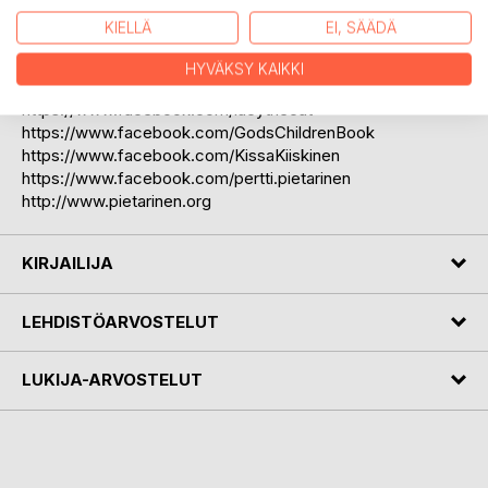
joulun ilo, rauha ja rakkaus.
KIELLÄ
EI, SÄÄDÄ
Katso uutisia ja lisätietoja Lucy-Kissasta ja Pertti Pietarisen
muista kirjoista:
HYVÄKSY KAIKKI
https://www.facebook.com/lucythecat
https://www.facebook.com/GodsChildrenBook
https://www.facebook.com/KissaKiiskinen
https://www.facebook.com/pertti.pietarinen
http://www.pietarinen.org
KIRJAILIJA
LEHDISTÖARVOSTELUT
LUKIJA-ARVOSTELUT