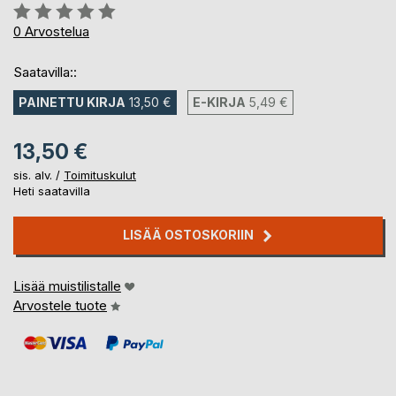
Arvostelu::
0%
0
Arvostelua
Saatavilla::
PAINETTU KIRJA
13,50 €
E-KIRJA
5,49 €
13,50 €
sis. alv. /
Toimituskulut
Heti saatavilla
LISÄÄ OSTOSKORIIN
Lisää muistilistalle
Arvostele tuote