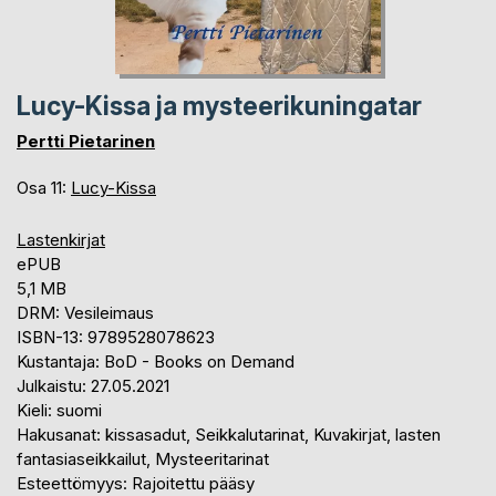
Lucy-Kissa ja mysteerikuningatar
Pertti Pietarinen
Osa 11:
Lucy-Kissa
Lastenkirjat
ePUB
5,1 MB
DRM: Vesileimaus
ISBN-13: 9789528078623
Kustantaja: BoD - Books on Demand
Julkaistu: 27.05.2021
Kieli: suomi
Hakusanat: kissasadut, Seikkalutarinat, Kuvakirjat, lasten
fantasiaseikkailut, Mysteeritarinat
Esteettömyys: Rajoitettu pääsy