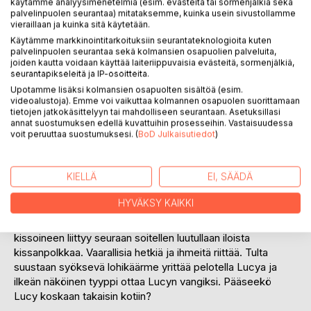
käytämme analyysimenetelmiä (esim. evästeitä tai sormenjälkiä sekä
palvelinpuolen seurantaa) mitataksemme, kuinka usein sivustollamme
vieraillaan ja kuinka sitä käytetään.
Käytämme markkinointitarkoituksiin seurantateknologioita kuten
palvelinpuolen seurantaa sekä kolmansien osapuolien palveluita,
joiden kautta voidaan käyttää laiteriippuvaisia evästeitä, sormenjälkiä,
KUVAUS
seurantapikseleitä ja IP-osoitteita.
Upotamme lisäksi kolmansien osapuolten sisältöä (esim.
videoalustoja). Emme voi vaikuttaa kolmannen osapuolen suorittamaan
Lucy-Kissa rakastaa seikkailuja ja matkoja uusiin paikkoihin.
tietojen jatkokäsittelyyn tai mahdolliseen seurantaan. Asetuksillasi
Tänään Lucy tassuttelee aamiaisen jälkeen ulos ja tapaa
annat suostumuksen edellä kuvattuihin prosesseihin. Vastaisuudessa
voit peruuttaa suostumuksesi. (
BoD Julkaisutiedot
)
haltiaystävänsä, joka taikoo Lucyn maagiselle matkalle yli
maitten ja merien Mysteerikuningattaren palatsiin.
KIELLÄ
EI, SÄÄDÄ
Taika muuttuu todeksi, kun Lucy laskeutuu Maya-intiaanien
temppelin pihalle. Siellä hän tapaa merkillisen naisen, joka
HYVÄKSY KAIKKI
toivottaa Lucyn tervetulleeksi ja johdattaa hänet sitten
pelottavien luolien läpi kuningattaren luo. Vanha trubaduuri
kissoineen liittyy seuraan soitellen luutullaan iloista
kissanpolkkaa. Vaarallisia hetkiä ja ihmeitä riittää. Tulta
suustaan syöksevä lohikäärme yrittää pelotella Lucya ja
ilkeän näköinen tyyppi ottaa Lucyn vangiksi. Pääseekö
Lucy koskaan takaisin kotiin?