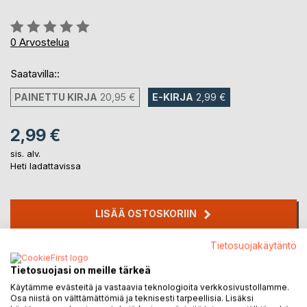
Arvostelu::
0%
0
Arvostelua
Saatavilla::
PAINETTU KIRJA
20,95 €
E-KIRJA
2,99 €
2,99 €
sis. alv.
Heti ladattavissa
LISÄÄ OSTOSKORIIN
Tietosuojakäytäntö
Lisää muistilistalle
Arvostele tuote
Tietosuojasi on meille tärkeä
Käytämme evästeitä ja vastaavia teknologioita verkkosivustollamme.
Osa niistä on välttämättömiä ja teknisesti tarpeellisia. Lisäksi