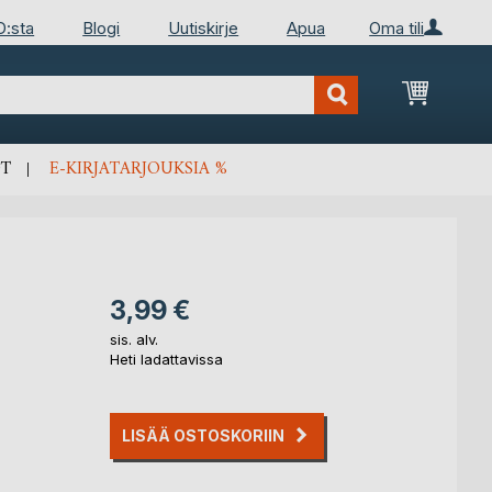
D:sta
Blogi
Uutiskirje
Apua
Oma tili
Ostosko
T
E-KIRJATARJOUKSIA %
3,99 €
sis. alv.
Heti ladattavissa
LISÄÄ OSTOSKORIIN