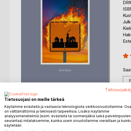
DRM
ISB
Kus
Julk
Kiel
Haku
Est
Arvo
100
Saat
Tietosuojakä
Tietosuojasi on meille tärkeä
Käytämme evästeitä ja vastaavia teknologioita verkkosivustollamme. Osa 
on välttämättömiä ja teknisesti tarpeellisia. Lisäksi käytämme
analyysimenetelmiä (esim. evästeitä tai sormenjälkiä sekä palvelinpuolen
KUVAUS
KIRJAILIJA
LEHDISTÖARV
seurantaa) mitataksemme, kuinka usein sivustollamme vieraillaan ja kuinka
käytetään.