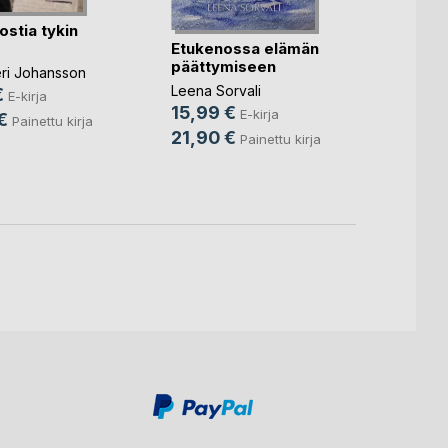
ostia tykin
Etukenossa elämän
päättymiseen
Sisko
teri Johansson
Leena Sorvali
€
E-kirja
Leena 
15,99 €
E-kirja
€
14,9
Painettu kirja
21,90 €
Painettu kirja
21,9