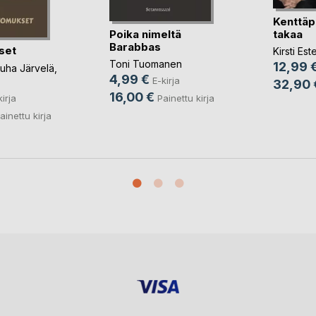
Kenttäp
Poika nimeltä
takaa
Barabbas
set
Kirsti Es
Toni Tuomanen
12,99 
uha Järvelä
,
4,99 €
E-kirja
32,90 
16,00 €
kirja
Painettu kirja
ainettu kirja