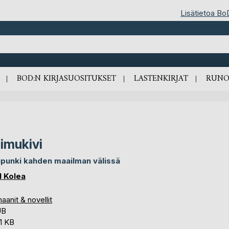
Lisätietoa Bo
BOD:N KIRJASUOSITUKSET
LASTENKIRJAT
RUNO
imukivi
punki kahden maailman välissä
l Kolea
anit & novellit
UB
1 KB