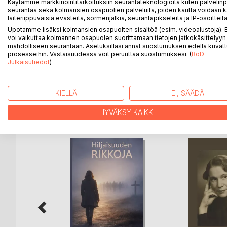
Loimukivi on kaupunki, jossa menneisyyden paino ja
Käytämme markkinointitarkoituksiin seurantateknologioita kuten palvelin
seurantaa sekä kolmansien osapuolien palveluita, joiden kautta voidaan k
toiset oppivat niissä kulkemaan.
laiteriippuvaisia evästeitä, sormenjälkiä, seurantapikseleitä ja IP-osoitteita
Upotamme lisäksi kolmansien osapuolten sisältöä (esim. videoalustoja)
Tämä romaani seuraa ihmisiä, jotka yrittävät ymmär
voi vaikuttaa kolmannen osapuolen suorittamaan tietojen jatkokäsittelyyn 
samaan verkkoon.
mahdolliseen seurantaan. Asetuksillasi annat suostumuksen edellä kuvatt
prosesseihin. Vastaisuudessa voit peruuttaa suostumuksesi. (
BoD
Julkaisutiedot
)
Tarinan sävy kulkee vakavan ja lempeän ironian raja
KIELLÄ
EI, SÄÄDÄ
LISÄÄ KIRJOJA B
o
D:L
HYVÄKSY KAIKKI