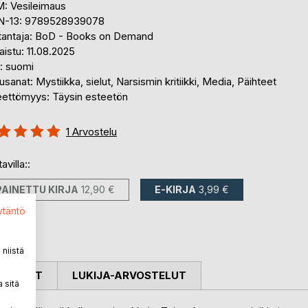
: Vesileimaus
N-13: 9789528939078
tantaja: BoD - Books on Demand
aistu: 11.08.2025
i: suomi
sanat: Mystiikka, sielut, Narsismin kritiikki, Media, Päihteet
eettömyys: Täysin esteetön
stelu::
1
Arvostelu
%
avilla::
PAINETTU KIRJA
12,90 €
E-KIRJA
3,99 €
ytäntö
niistä
OSTELUT
LUKIJA-ARVOSTELUT
 sitä