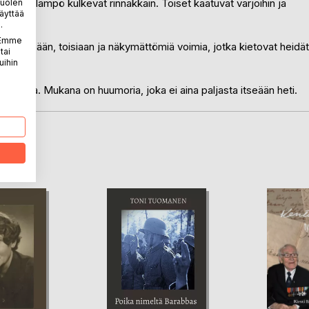
 arjen lämpö kulkevat rinnakkain. Toiset kaatuvat varjoihin ja
puolen
äyttää
.
. Emme
tää itseään, toisiaan ja näkymättömiä voimia, jotka kietovat heidät
tai
uihin
pinnalla. Mukana on huumoria, joka ei aina paljasta itseään heti.
LA