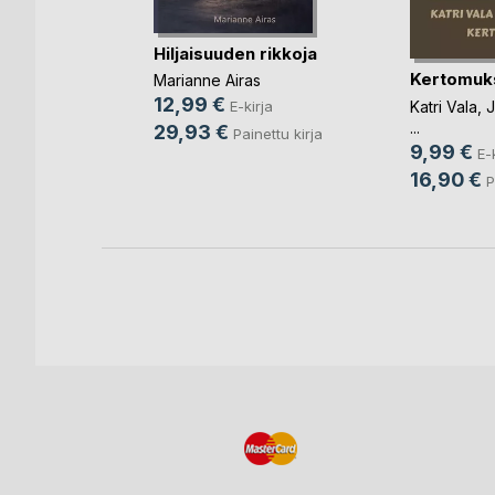
rä
Hiljaisuuden rikkoja
Kertomuk
Marianne Airas
ja
12,99 €
Katri Vala
,
J
E-kirja
...
29,93 €
Painettu kirja
9,99 €
E-
16,90 €
P