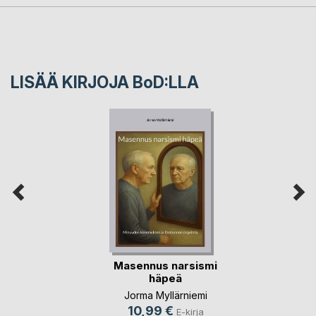
LISÄÄ KIRJOJA B
o
D:LLA
Masennus narsismi
häpeä
Jorma Myllärniemi
10,99 €
E-kirja