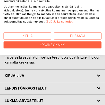
seurantapikseleitä ja IP-osoitteita.
Upotamme lisäksi kolmansien osapuolten sisältöä (esim.
videoalustoja). Emme voi vaikuttaa kolmannen osapuolen suorittamaan
KUVAUS
tietojen jatkokäsittelyyn tai mahdolliseen seurantaan. Asetuksillasi
annat suostumuksen edellä kuvattuihin prosesseihin. Vastaisuudessa
voit peruuttaa suostumuksesi. (
BoD Julkaisutiedot
)
Lintujen anatomia esittelee tiiviisti ja yleistajuisesti lintujen
anatomian ja niiden rakenteelliset erikoispiirteet.
KIELLÄ
EI, SÄÄDÄ
Esimerkkilajeiksi on valittu pääosin lemmikkeinä ja
tuotantoeläiminä pidettyjä lajeja, koska niiden rakenne
HYVÄKSY KAIKKI
tunnetaan parhaiten. Kirjassa keskitytään paljain silmin
nähtävään, makroskooppiseen anatomiaan, ja esitetään
myös sellaiset anatomiset piirteet, jotka ovat lintujen hoidon
kannalta keskeisiä.
KIRJAILIJA
LEHDISTÖARVOSTELUT
LUKIJA-ARVOSTELUT