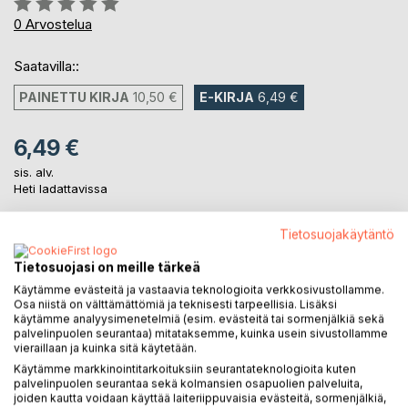
0%
0
Arvostelua
Saatavilla::
PAINETTU KIRJA
10,50 €
E-KIRJA
6,49 €
6,49 €
sis. alv.
Heti ladattavissa
Tietosuojakäytäntö
LISÄÄ OSTOSKORIIN
Tietosuojasi on meille tärkeä
Käytämme evästeitä ja vastaavia teknologioita verkkosivustollamme.
Lisää muistilistalle
Osa niistä on välttämättömiä ja teknisesti tarpeellisia. Lisäksi
käytämme analyysimenetelmiä (esim. evästeitä tai sormenjälkiä sekä
Arvostele tuote
palvelinpuolen seurantaa) mitataksemme, kuinka usein sivustollamme
vieraillaan ja kuinka sitä käytetään.
Käytämme markkinointitarkoituksiin seurantateknologioita kuten
palvelinpuolen seurantaa sekä kolmansien osapuolien palveluita,
joiden kautta voidaan käyttää laiteriippuvaisia evästeitä, sormenjälkiä,