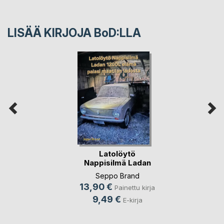
LISÄÄ KIRJOJA B
o
D:LLA
Latolöytö
Nappisilmä Ladan
1200L e(...)
Seppo Brand
13,90 €
Painettu kirja
9,49 €
E-kirja