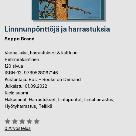
Linnnunpönttöjä ja harrastuksia
Seppo Brand
Vapaa-aika, harrastukset & kulttuuri
Pehmeäkantinen
120 sivua
ISBN-13: 9789528067146
Kustantaja: BoD - Books on Demand
Julkaistu: 01.09.2022
Kieli: suomi
Hakusanat: Harrastukset, Lintupöntöt, Lintuharrastus,
Hyötyharrastus, Telkkä
Arvostelu::
0%
0
Arvostelua