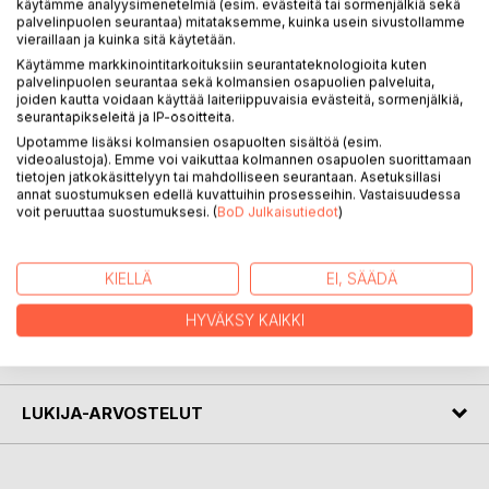
käytämme analyysimenetelmiä (esim. evästeitä tai sormenjälkiä sekä
palvelinpuolen seurantaa) mitataksemme, kuinka usein sivustollamme
vieraillaan ja kuinka sitä käytetään.
Lisää onnellisuuttasi mukavilla harrastuksilla esimerkiksi
Käytämme markkinointitarkoituksiin seurantateknologioita kuten
rakentamalla ja asentamalla linnunpönttöjä. Sinä, linnut ja
palvelinpuolen seurantaa sekä kolmansien osapuolien palveluita,
moni muukin tykkää. Pesäpöntöissä pesiviä lintulajeja on
joiden kautta voidaan käyttää laiteriippuvaisia evästeitä, sormenjälkiä,
seurantapikseleitä ja IP-osoitteita.
Suomessa vähän laskutavasta riippuen noin 30 lajia. Aina
voi keksiä ja rakentaa erilaisia pesäpönttöjä ja houkutella eri
Upotamme lisäksi kolmansien osapuolten sisältöä (esim.
videoalustoja). Emme voi vaikuttaa kolmannen osapuolen suorittamaan
lintulajeja pesimään niissä. Linnunpönttö on kuin lahja
tietojen jatkokäsittelyyn tai mahdolliseen seurantaan. Asetuksillasi
luonnon hyväksi sen monimuotoisuuden säilymiseksi. Kirja
annat suostumuksen edellä kuvattuihin prosesseihin. Vastaisuudessa
sisältää myös muuta hyödyllistä ja helposti toteutettavia
voit peruuttaa suostumuksesi. (
BoD Julkaisutiedot
)
harrasteasioita.
KIELLÄ
EI, SÄÄDÄ
KIRJAILIJA
HYVÄKSY KAIKKI
LEHDISTÖARVOSTELUT
LUKIJA-ARVOSTELUT