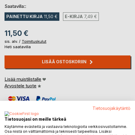
Saatavilla::
PAINETTU KIRJA
11,50 €
E-KIRJA
7,49 €
11,50 €
sis. alv. /
Toimituskulut
Heti saatavilla
LISÄÄ OSTOSKORIIN
Lisää muistilistalle
Arvostele tuote
Tietosuojakäytäntö
Tietosuojasi on meille tärkeä
Käytämme evästeitä ja vastaavia teknologioita verkkosivustollamme.
KUVAUS
Osa niistä on välttämättömiä ja teknisesti tarpeellisia. Lisäksi