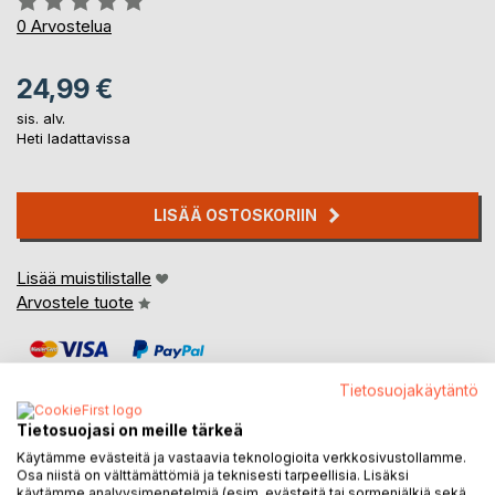
0%
0
Arvostelua
24,99 €
sis. alv.
Heti ladattavissa
LISÄÄ OSTOSKORIIN
Lisää muistilistalle
Arvostele tuote
Tietosuojakäytäntö
Tietosuojasi on meille tärkeä
Käytämme evästeitä ja vastaavia teknologioita verkkosivustollamme.
KUVAUS
Osa niistä on välttämättömiä ja teknisesti tarpeellisia. Lisäksi
käytämme analyysimenetelmiä (esim. evästeitä tai sormenjälkiä sekä