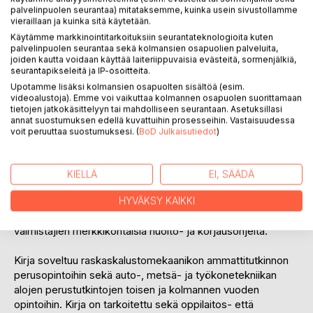
palvelinpuolen seurantaa) mitataksemme, kuinka usein sivustollamme
vieraillaan ja kuinka sitä käytetään.
Kirjassa käsitellään ikivanhan mutta samalla mitä
Käytämme markkinointitarkoituksiin seurantateknologioita kuten
nykyaikaisimman voimansiirtomenetelmän, hydrauliikan
palvelinpuolen seurantaa sekä kolmansien osapuolien palveluita,
perusteita siinä laajuudessa, mitä koneiden käyttäjät,
joiden kautta voidaan käyttää laiteriippuvaisia evästeitä, sormenjälkiä,
korjaajat ja kunnossapitäjät ammattillisen osaamisensa
seurantapikseleitä ja IP-osoitteita.
perustaksi tarvitsevat. Aihepiireinä ovat hydrauliikan ja sekä
Upotamme lisäksi kolmansien osapuolten sisältöä (esim.
sähkön peruskäsitteet, komponenttien rakenteet ja
videoalustoja). Emme voi vaikuttaa kolmannen osapuolen suorittamaan
tietojen jatkokäsittelyyn tai mahdolliseen seurantaan. Asetuksillasi
toimintaperiaatteet sekä alalla vaadittava nestemekaniikka
annat suostumuksen edellä kuvattuihin prosesseihin. Vastaisuudessa
ja hydrauliikan sähköinen ohjaus.
voit peruuttaa suostumuksesi. (
BoD Julkaisutiedot
)
Kirjan tekemisessä on tavoiteltu metsä-, maanrakennus- ja
työkonehydrauliikan teorioiden, toimintaperiaatteiden,
KIELLÄ
EI, SÄÄDÄ
vianetsinnän ja kunnossapitomenetelmien
yksinkertaistamista niin, että aineisto sopii mahdollisimman
HYVÄKSY KAIKKI
hyvin perusopeiksi ja täydentämään hydrauliikan
valmistajien merkkikohtaisia huolto- ja korjausohjeita.
Kirja soveltuu raskaskalustomekaanikon ammattitutkinnon
perusopintoihin sekä auto-, metsä- ja työkonetekniikan
alojen perustutkintojen toisen ja kolmannen vuoden
opintoihin. Kirja on tarkoitettu sekä oppilaitos- että