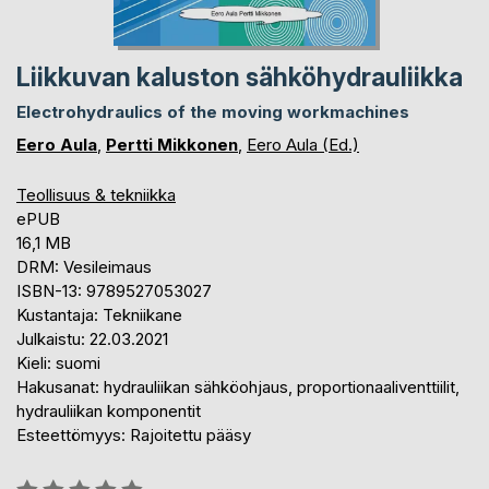
Liikkuvan kaluston sähköhydrauliikka
Electrohydraulics of the moving workmachines
Eero Aula
,
Pertti Mikkonen
,
Eero Aula (Ed.)
Teollisuus & tekniikka
ePUB
16,1 MB
DRM: Vesileimaus
ISBN-13: 9789527053027
Kustantaja: Tekniikane
Julkaistu: 22.03.2021
Kieli: suomi
Hakusanat: hydrauliikan sähköohjaus, proportionaaliventtiilit,
hydrauliikan komponentit
Esteettömyys: Rajoitettu pääsy
Arvostelu::