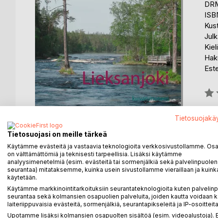
DRM
ISB
Kus
Julk
Kiel
Haku
Est
Arvo
0%
Saat
Tietosuojakä
Tietosuojasi on meille tärkeä
Käytämme evästeitä ja vastaavia teknologioita verkkosivustollamme. Osa 
on välttämättömiä ja teknisesti tarpeellisia. Lisäksi käytämme
analyysimenetelmiä (esim. evästeitä tai sormenjälkiä sekä palvelinpuolen
seurantaa) mitataksemme, kuinka usein sivustollamme vieraillaan ja kuinka
KUVAUS
KIRJAILIJA
LEHDISTÖARV
käytetään.
Käytämme markkinointitarkoituksiin seurantateknologioita kuten palvelin
seurantaa sekä kolmansien osapuolien palveluita, joiden kautta voidaan k
Lieksanjoki kuvarunoteoksessa tuodaan esille Lieks
laiteriippuvaisia evästeitä, sormenjälkiä, seurantapikseleitä ja IP-osoitteita
Teoksen runot muodostavat yhden kalareissun tari
Upotamme lisäksi kolmansien osapuolten sisältöä (esim. videoalustoja)