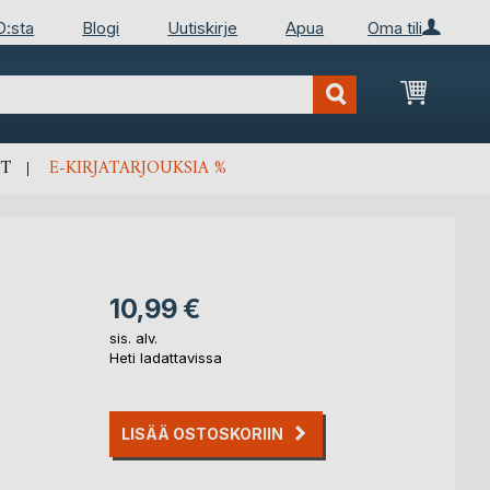
D:sta
Blogi
Uutiskirje
Apua
Oma tili
Ostosko
T
E-KIRJATARJOUKSIA %
10,99 €
sis. alv.
Heti ladattavissa
LISÄÄ OSTOSKORIIN