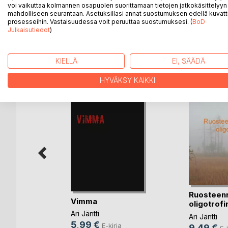
voi vaikuttaa kolmannen osapuolen suorittamaan tietojen jatkokäsittelyyn 
mahdolliseen seurantaan. Asetuksillasi annat suostumuksen edellä kuvatt
Teoksen kuvat: Petri Heinonen
prosesseihin. Vastaisuudessa voit peruuttaa suostumuksesi. (
BoD
Julkaisutiedot
)
LISÄÄ KIRJOJA B
o
D:L
KIELLÄ
EI, SÄÄDÄ
HYVÄKSY KAIKKI
Ruosteen
Vimma
oligotrofi
hymyilen
Ari Jäntti
Ari Jäntti
5,99 €
E-kirja
9,49 €