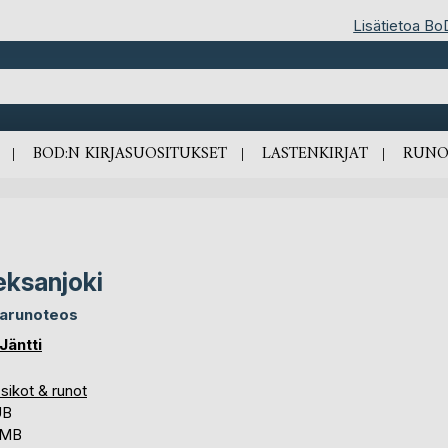
Lisätietoa Bo
BOD:N KIRJASUOSITUKSET
LASTENKIRJAT
RUNO
eksanjoki
arunoteos
Jäntti
sikot & runot
UB
 MB