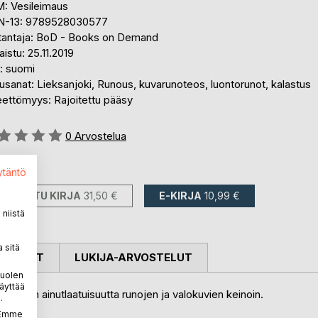
: Vesileimaus
N-13: 9789528030577
tantaja: BoD - Books on Demand
aistu: 25.11.2019
i: suomi
sanat: Lieksanjoki, Runous, kuvarunoteos, luontorunot, kalastus
eettömyys: Rajoitettu pääsy
stelu::
0
Arvostelua
avilla::
ytäntö
PAINETTU KIRJA
31,50 €
E-KIRJA
10,99 €
niistä
 sitä
OSTELUT
LUKIJA-ARVOSTELUT
puolen
äyttää
anjoen ainutlaatuisuutta runojen ja valokuvien keinoin.
.
nan.
. Emme