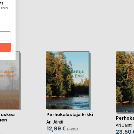
tai
uihin
LA
ruskea
Perhokalastaja Erkki
Perhoka
nen
Ari Jäntti
Ari Jäntti
12,99 €
E-kirja
23,50 