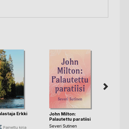
lastaja Erkki
John Milton:
Erosi
Palautettu paratiisi
mole
Severi Sutinen
Kristi
€
Painettu kirja