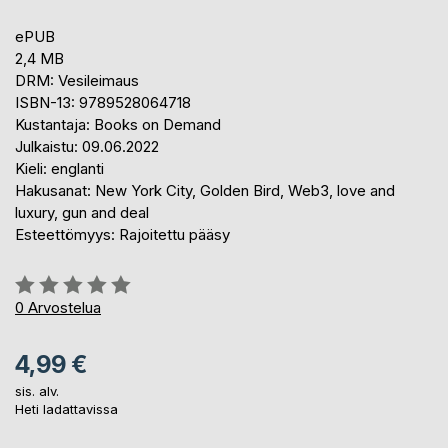
ePUB
2,4 MB
DRM: Vesileimaus
ISBN-13: 9789528064718
Kustantaja: Books on Demand
Julkaistu: 09.06.2022
Kieli: englanti
Hakusanat: New York City, Golden Bird, Web3, love and
luxury, gun and deal
Esteettömyys: Rajoitettu pääsy
Arvostelu::
0%
0
Arvostelua
4,99 €
sis. alv.
Heti ladattavissa