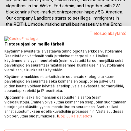
algorithms in the Woke-Fed admin, and together with 3W
blockchains free-market entrepreneur-happy 5G-America.
Our company Landlords starts to set illegal immigrants in
the REIT-LL mode, making small businesses via the Bronx
center.
Tietosuojakäytäntö
Chaos is on the move, and the Golden Ratio shows its
crypto signals. Victoria & I have our Courtly Luv Kiss, Leo
Tietosuojasi on meille tärkeä
(the dog) stays on my shoulder, Cliv, Frank ... mercenaries,
Käytämme evästeitä ja vastaavia teknologioita verkkosivustollamme.
gangs, and bankers pray and sing.
Osa niistä on välttämättömiä ja teknisesti tarpeellisia. Lisäksi
The story starts when there was optimism at a TSA job fair
käytämme analyysimenetelmiä (esim. evästeitä tai sormenjälkiä sekä
palvelinpuolen seurantaa) mitataksemme, kuinka usein sivustollamme
in Flushing. And then arrive United Blood Nation boyz, 1-8
vieraillaan ja kuinka sitä käytetään.
Trey (183) Gangstas (aka Diamond Gee, Donald Gee),
Käytämme markkinointitarkoituksiin seurantateknologioita kuten
Gangsta Miller Bloods, Nine Trey Gangstas (NTG) boyz
palvelinpuolen seurantaa sekä kolmansien osapuolien palveluita,
Billy BadAss, M.O.N., and so. You know, Dominicans don´t
joiden kautta voidaan käyttää laiteriippuvaisia evästeitä, sormenjälkiä,
seurantapikseleitä ja IP-osoitteita.
play stuff. Omicron conquers the air after Delta. Well, Biden
is happy, the Dems are happy, illegal immigrants and gangs
Upotamme lisäksi kolmansien osapuolten sisältöä (esim.
videoalustoja). Emme voi vaikuttaa kolmannen osapuolen suorittamaan
and drug dealers are happy, but you know what, AOC & her
tietojen jatkokäsittelyyn tai mahdolliseen seurantaan. Asetuksillasi
set and the bunch of the Dems may be happy, too, but
annat suostumuksen edellä kuvattuihin prosesseihin. Vastaisuudessa
NYC approves now hundreds of thousands of illegal acts
voit peruuttaa suostumuksesi. (
BoD Julkaisutiedot
)
as legal, and it means welcome poor illegal immigrants,
trappers, hoes, pimps and Amor del Rey, justice to the