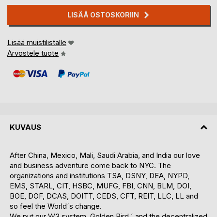
LISÄÄ OSTOSKORIIN
Lisää muistilistalle
Arvostele tuote
KUVAUS
After China, Mexico, Mali, Saudi Arabia, and India our love
and business adventure come back to NYC. The
organizations and institutions TSA, DSNY, DEA, NYPD,
EMS, STARL, CIT, HSBC, MUFG, FBI, CNN, BLM, DOI,
BOE, DOF, DCAS, DOITT, CEDS, CFT, REIT, LLC, LL and
so feel the World´s change.
We put our W3 system, Golden Bird,´ and the decentralized