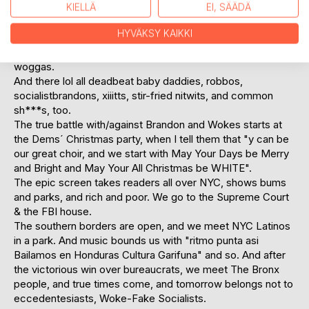
KIELLÄ
EI, SÄÄDÄ
people, power to the Kings.
Big fights with gangs, destroying their lab, hearing too
HYVÄKSY KAIKKI
much broken Spanish. There are 4 e-thugz who think that
the Bronx is in the middle of the world, and they are
woggas.
And there lol all deadbeat baby daddies, robbos,
socialistbrandons, xiiitts, stir-fried nitwits, and common
sh***s, too.
The true battle with/against Brandon and Wokes starts at
the Dems´ Christmas party, when I tell them that "y can be
our great choir, and we start with May Your Days be Merry
and Bright and May Your All Christmas be WHITE".
The epic screen takes readers all over NYC, shows bums
and parks, and rich and poor. We go to the Supreme Court
& the FBI house.
The southern borders are open, and we meet NYC Latinos
in a park. And music bounds us with "ritmo punta asi
Bailamos en Honduras Cultura Garifuna" and so. And after
the victorious win over bureaucrats, we meet The Bronx
people, and true times come, and tomorrow belongs not to
eccedentesiasts, Woke-Fake Socialists.